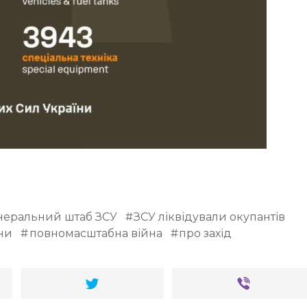
неральний штаб ЗСУ
ЗСУ ліквідували окупантів
ни
повномасштабна війна
про захід