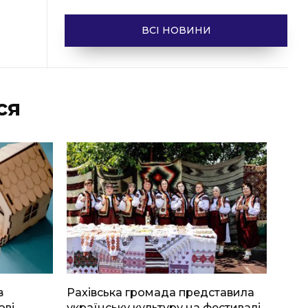
ВСІ НОВИНИ
ся
в
Рахівська громада представила
ові
українську культуру на фестивалі