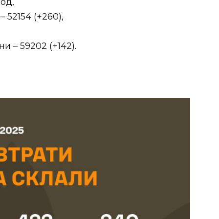
 од,
 52154 (+260),
и – 59202 (+142).