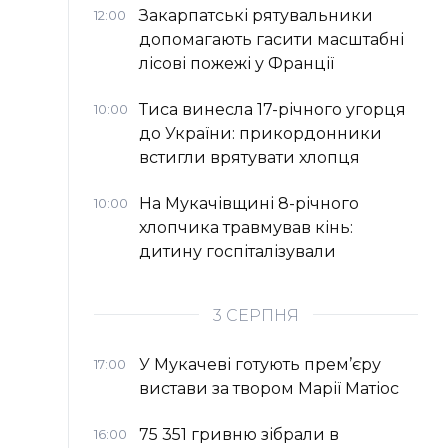
Закарпатські рятувальники
12:00
допомагають гасити масштабні
лісові пожежі у Франції
Тиса винесла 17-річного угорця
10:00
до України: прикордонники
встигли врятувати хлопця
На Мукачівщині 8-річного
10:00
хлопчика травмував кінь:
дитину госпіталізували
3 СЕРПНЯ
У Мукачеві готують прем’єру
17:00
вистави за твором Марії Матіос
75 351 гривню зібрали в
16:00