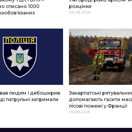
о списано 1000
розцінки
озобов’язаних
06.08.2026
вав людям і дебоширив:
Закарпатські рятувальни
ді патрульні затримали
допомагають гасити мас
лісові пожежі у Франції
05.08.2026