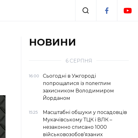
Події
НОВИНИ
я
Втрачений Ужгород
6 СЕРПНЯ
Сьогодні в Ужгороді
16:00
попрощалися із полеглим
захисником Володимиром
Йорданом
Масштабні обшуки у посадовців
15:25
Мукачівському ТЦК і ВЛК –
незаконно списано 1000
військовозобов’язаних