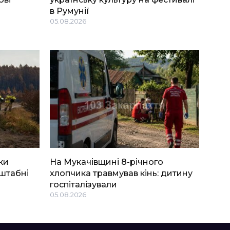
в Румунії
05.08.2026
ки
На Мукачівщині 8-річного
штабні
хлопчика травмував кінь: дитину
госпіталізували
05.08.2026