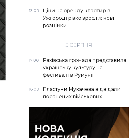
Ціни на оренду квартир в
13:00
Ужгороді різко зросли: нові
розцінки
5 СЕРПНЯ
Рахівська громада представила
17:00
українську культуру на
фестивалі в Румунії
Пластуни Мукачева відвідали
16:00
поранених військових