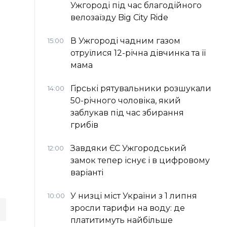
Ужгороді під час благодійного
велозаїзду Big Сity Ride
В Ужгороді чадним газом
15:00
отруїлися 12-річна дівчинка та її
мама
Гірські рятувальники розшукали
14:00
50-річного чоловіка, який
заблукав під час збирання
грибів
Завдяки ЄС Ужгородський
12:00
замок тепер існує і в цифровому
варіанті
У низці міст України з 1 липня
10:00
зросли тарифи на воду: де
платитимуть найбільше