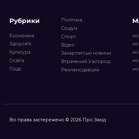
Рубрики
М
Політика
Соціум
Економіка
но
Спорт
Здоров’я
но
Відео
Культура
но
Закарпатські новини
Освіта
но
Втрачений Ужгород
Події
но
Рекламодавцям
Всі права застережено © 2026 Про Захід