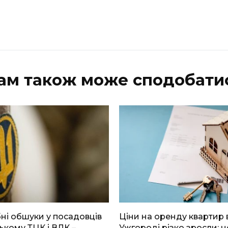
ам також може сподобати
і обшуки у посадовців
Ціни на оренду квартир 
ькому ТЦК і ВЛК –
Ужгороді різко зросли: н