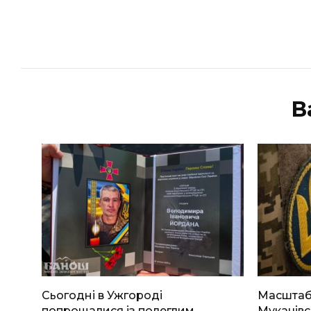
В
Сьогодні в Ужгороді
Масштабн
попрощалися із полеглим
Мукачівс