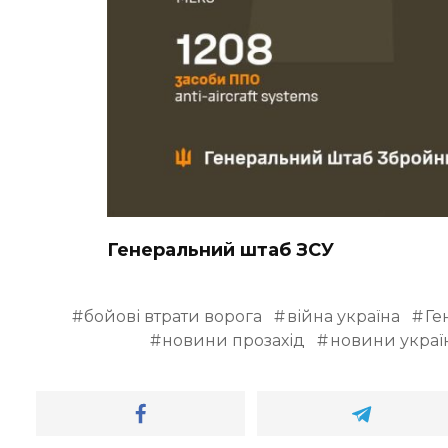
Генеральний штаб ЗСУ
бойові втрати ворога
війна україна
Ге
новини прозахід
новини украї