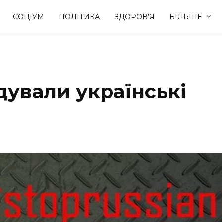
СОЦІУМ
ПОЛІТИКА
ЗДОРОВ’Я
БІЛЬШЕ
Культура
Освіта
ідували українські
Спорт
Стиль житт