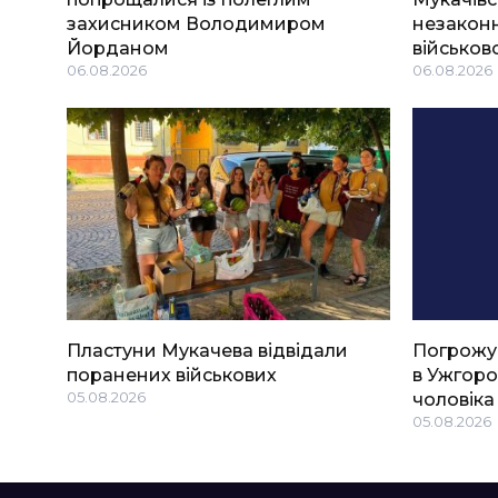
захисником Володимиром
незаконн
Йорданом
військов
06.08.2026
06.08.2026
Пластуни Мукачева відвідали
Погрожу
поранених військових
в Ужгоро
05.08.2026
чоловіка
05.08.2026