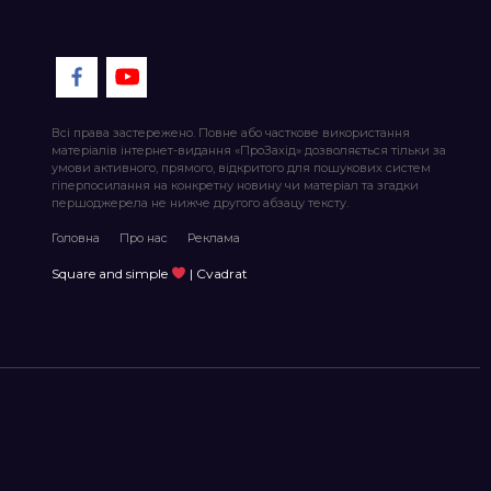
Всі права застережено. Повне або часткове використання
матеріалів інтернет-видання «ПроЗахід» дозволяється тільки за
умови активного, прямого, відкритого для пошукових систем
гіперпосилання на конкретну новину чи матеріал та згадки
першоджерела не нижче другого абзацу тексту.
Головна
Про нас
Реклама
Square and simple
| Cvadrat