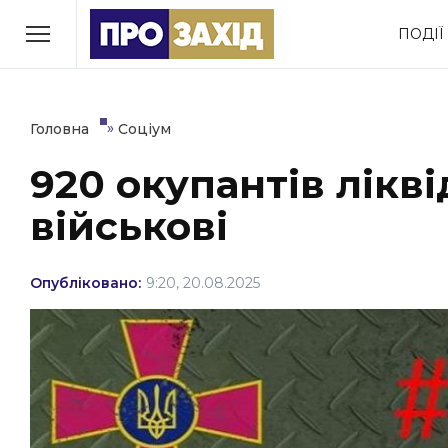
Перейти
ПОДІЇ
до
РУБРИКИ
вмісту
Економіка
Здоров’я
»
Головна
Соціум
920 окупантів лікв
Політика
Соціум
військові
Втрачений Ужгород
(відеоверсія)
Опубліковано:
9:20, 20.08.2025
ЗАКАРПАТСЬКІ НОВИНИ