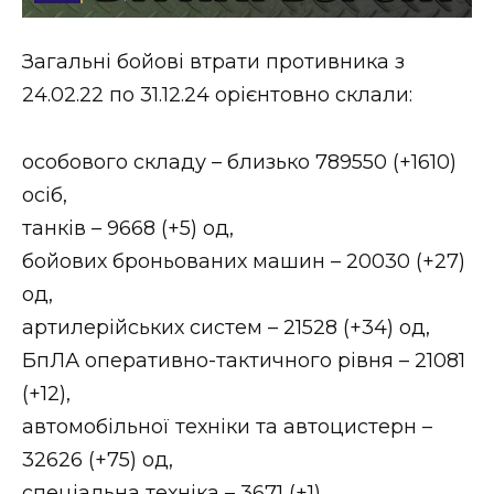
Стиль життя
Загальні бойові втрати противника з
Втрачений Ужгород
24.02.22 по 31.12.24 орієнтовно склали:
Втрачений Ужгород (відеоверсія)
особового складу – близько 789550 (+1610)
осіб,
танків – 9668 (+5) од,
ЗАКАРПАТСЬКІ НОВИНИ
бойових броньованих машин – 20030 (+27)
од,
НОВИНИ ЗАХІДНОЇ УКРАЇНИ
артилерійських систем – 21528 (+34) од,
БпЛА оперативно-тактичного рівня – 21081
(+12),
ФОТО
автомобільної техніки та автоцистерн –
32626 (+75) од,
спеціальна техніка – 3671 (+1).