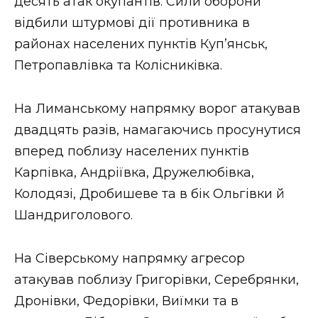
десять атак окупантів. Сили оборони
відбили штурмові дії противника в
районах населених пунктів Куп’янськ,
Петропавлівка та Колісниківка.
На Лиманському напрямку ворог атакував
двадцять разів, намагаючись просунутися
вперед поблизу населених пунктів
Карпівка, Андріївка, Дружелюбівка,
Колодязі, Дробишеве та в бік Ольгівки й
Шандриголового.
На Сіверському напрямку агресор
атакував поблизу Григорівки, Серебрянки,
Дронівки, Федорівки, Виїмки та в