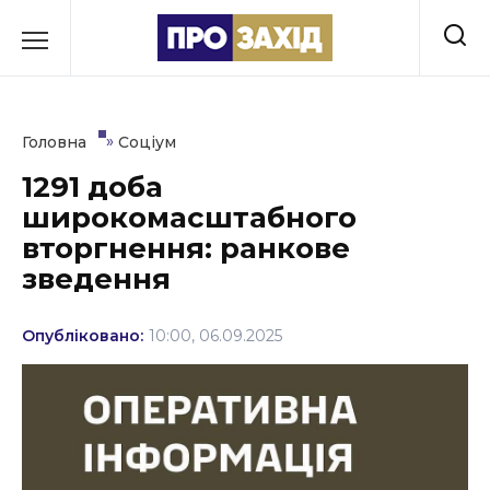
Перейти
до
РУБРИКИ
вмісту
Економіка
»
Головна
Соціум
Здоров’я
1291 доба
широкомасштабного
Культура
вторгнення: ранкове
Освіта
зведення
Події
Опубліковано:
10:00, 06.09.2025
Політика
Соціум
Спорт