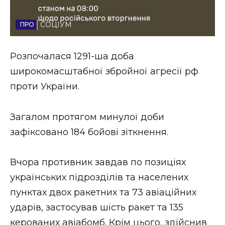
Стиль життя
СОЦІУМ
Втрачений Ужгород
Розпочалася 1291-ша доба
Втрачений Ужгород (відеоверсія)
широкомасштабної збройної агресії рф
проти України.
ЗАКАРПАТСЬКІ НОВИНИ
Загалом протягом минулої доби
зафіксовано 184 бойові зіткнення.
НОВИНИ ЗАХІДНОЇ УКРАЇНИ
Вчора противник завдав по позиціях
українських підрозділів та населених
ФОТО
пунктах двох ракетних та 73 авіаційних
ударів, застосував шість ракет та 135
керованих авіабомб. Крім цього, здійснив