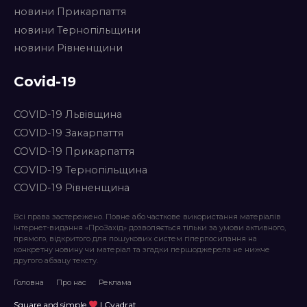
новини Прикарпаття
новини Тернопільщини
новини Рівненщини
Covid-19
COVID-19 Львівщина
COVID-19 Закарпаття
COVID-19 Прикарпаття
COVID-19 Тернопільщина
COVID-19 Рівненщина
Всі права застережено. Повне або часткове використання матеріалів
інтернет-видання «ПроЗахід» дозволяється тільки за умови активного,
прямого, відкритого для пошукових систем гіперпосилання на
конкретну новину чи матеріал та згадки першоджерела не нижче
другого абзацу тексту.
Головна
Про нас
Реклама
Square and simple
| Cvadrat