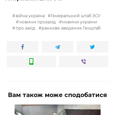
війна україна
Генеральний штаб ЗСУ
новини прозахід
новини україни
про захід
ранкове зведення Генштаб
Вам також може сподобатися