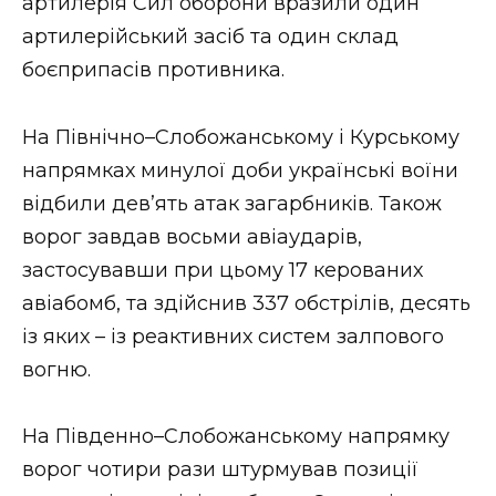
артилерія Сил оборони вразили один
артилерійський засіб та один склад
боєприпасів противника.
На Північно–Слобожанському і Курському
напрямках минулої доби українські воїни
відбили дев’ять атак загарбників. Також
ворог завдав восьми авіаударів,
застосувавши при цьому 17 керованих
авіабомб, та здійснив 337 обстрілів, десять
із яких – із реактивних систем залпового
вогню.
На Південно–Слобожанському напрямку
ворог чотири рази штурмував позиції