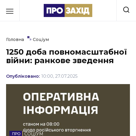
Перейти
до
РУБРИКИ
вмісту
Економіка
»
Головна
Соціум
Здоров’я
1250 доба повномасштабної
війни: ранкове зведення
Культура
Освіта
Опубліковано:
10:00, 27.07.2025
Події
Політика
Соціум
Спорт
СОЦІУМ