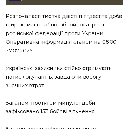
Стиль життя
Розпочалася тисяча двісті пʼятдесята доба
Втрачений Ужгород
широкомасштабної збройної агресії
Втрачений Ужгород (відеоверсія)
російської федерації проти України.
Оперативна інформація станом на 08:00
27.07.2025.
ЗАКАРПАТСЬКІ НОВИНИ
Українські захисники стійко стримують
натиск окупантів, завдаючи ворогу
НОВИНИ ЗАХІДНОЇ УКРАЇНИ
значних втрат.
Загалом, протягом минулої доби
ФОТО
зафіксовано 153 бойові зіткнення.
За уточненою інформацією, вчора