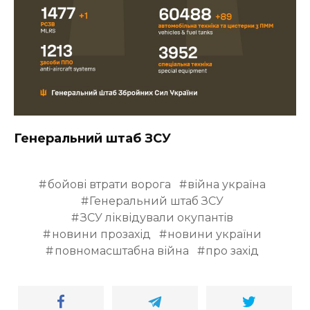
Генеральний штаб ЗСУ
бойові втрати ворога
війна україна
Генеральний штаб ЗСУ
ЗСУ ліквідували окупантів
новини прозахід
новини україни
повномасштабна війна
про захід