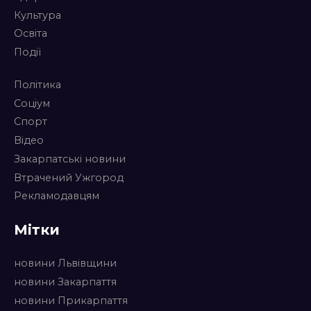
Культура
Освіта
Події
Політика
Соціум
Спорт
Відео
Закарпатські новини
Втрачений Ужгород
Рекламодавцям
Мітки
новини Львівщини
новини Закарпаття
новини Прикарпаття