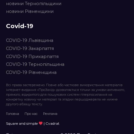
новини Тернопільщини
новини Рівненщини
Covid-19
COVID-19 Львівщина
COVID-19 Закарпаття
COVID-19 Прикарпаття
COVID-19 Тернопільщина
COVID-19 Рівненщина
Всі права застережено. Повне або часткове використання матеріалів
інтернет-видання «ПроЗахід» дозволяється тільки за умови активного,
прямого, відкритого для пошукових систем гіперпосилання на
конкретну новину чи матеріал та згадки першоджерела не нижче
другого абзацу тексту.
Головна
Про нас
Реклама
Square and simple
| Cvadrat