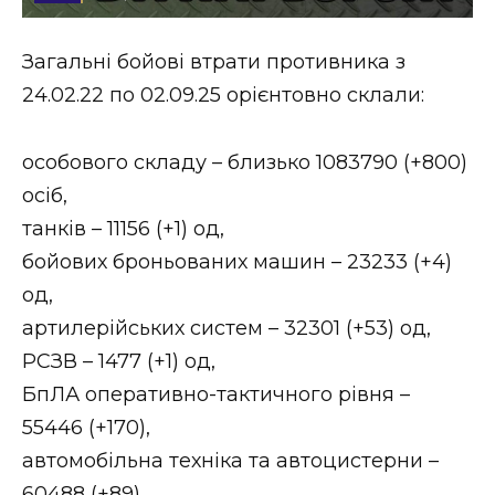
Стиль життя
Загальні бойові втрати противника з
Втрачений Ужгород
24.02.22 по 02.09.25 орієнтовно склали:
Втрачений Ужгород (відеоверсія)
особового складу – близько 1083790 (+800)
осіб,
танків – 11156 (+1) од,
ЗАКАРПАТСЬКІ НОВИНИ
бойових броньованих машин – 23233 (+4)
од,
НОВИНИ ЗАХІДНОЇ УКРАЇНИ
артилерійських систем – 32301 (+53) од,
РСЗВ – 1477 (+1) од,
БпЛА оперативно-тактичного рівня –
ФОТО
55446 (+170),
автомобільна техніка та автоцистерни –
60488 (+89).