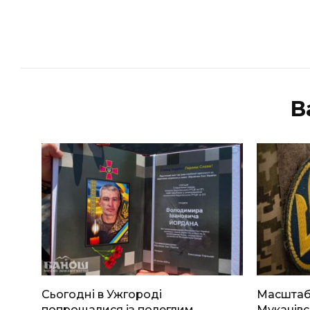
В
Сьогодні в Ужгороді
Масштабн
попрощалися із полеглим
Мукачівс