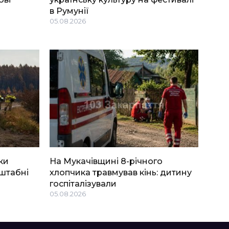
в Румунії
05.08.2026
ки
На Мукачівщині 8-річного
штабні
хлопчика травмував кінь: дитину
госпіталізували
05.08.2026