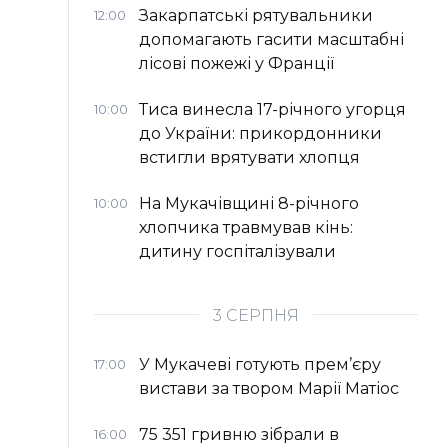
Закарпатські рятувальники
12:00
допомагають гасити масштабні
лісові пожежі у Франції
Тиса винесла 17-річного угорця
10:00
до України: прикордонники
встигли врятувати хлопця
На Мукачівщині 8-річного
10:00
хлопчика травмував кінь:
дитину госпіталізували
3 СЕРПНЯ
У Мукачеві готують прем’єру
17:00
вистави за твором Марії Матіос
75 351 гривню зібрали в
16:00