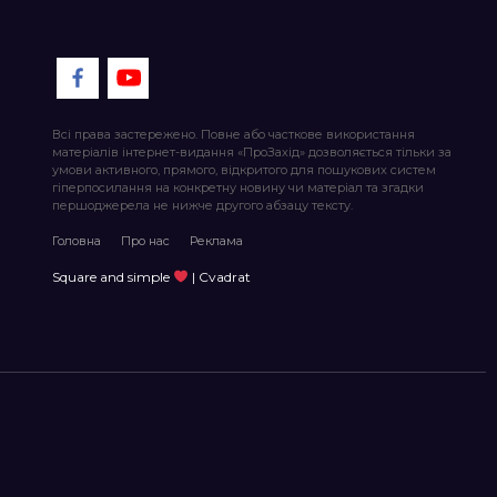
Всі права застережено. Повне або часткове використання
матеріалів інтернет-видання «ПроЗахід» дозволяється тільки за
умови активного, прямого, відкритого для пошукових систем
гіперпосилання на конкретну новину чи матеріал та згадки
першоджерела не нижче другого абзацу тексту.
Головна
Про нас
Реклама
Square and simple
| Cvadrat