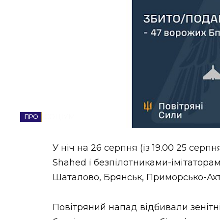
НОВИНИ ЗАХІДНОЇ УКРАЇНИ
ФОТО
ВІДЕО
СОЦІУМ
У ніч на 26 серпня (із 19.00 25 се
Shahed і безпілотниками-імітаторами
Шаталово, Брянськ, Приморсько-Ахт
Повітряний напад відбивали зенітні