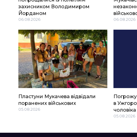
захисником Володимиром
незаконн
Йорданом
військов
06.08.2026
06.08.2026
Пластуни Мукачева відвідали
Погрожу
поранених військових
в Ужгоро
05.08.2026
чоловіка
05.08.2026