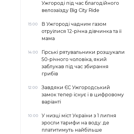
Ужгороді під час благодійного
велозаїзду Big Сity Ride
В Ужгороді чадним газом
15:00
отруїлися 12-річна дівчинка та її
мама
Гірські рятувальники розшукали
14:00
50-річного чоловіка, який
заблукав під час збирання
грибів
Завдяки ЄС Ужгородський
12:00
замок тепер існує і в цифровому
варіанті
У низці міст України з 1 липня
10:00
зросли тарифи на воду: де
платитимуть найбільше