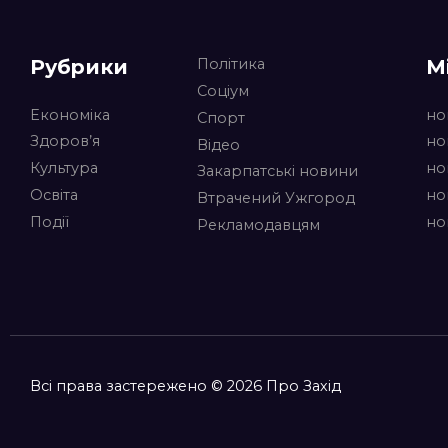
Рубрики
М
Політика
Соціум
Економіка
но
Спорт
Здоров’я
но
Відео
Культура
но
Закарпатські новини
Освіта
но
Втрачений Ужгород
Події
но
Рекламодавцям
Всі права застережено © 2026 Про Захід