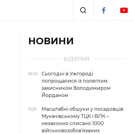
Події
НОВИНИ
я
Втрачений Ужгород
6 СЕРПНЯ
Сьогодні в Ужгороді
16:00
попрощалися із полеглим
захисником Володимиром
Йорданом
Масштабні обшуки у посадовців
15:25
Мукачівському ТЦК і ВЛК –
незаконно списано 1000
військовозобов’язаних