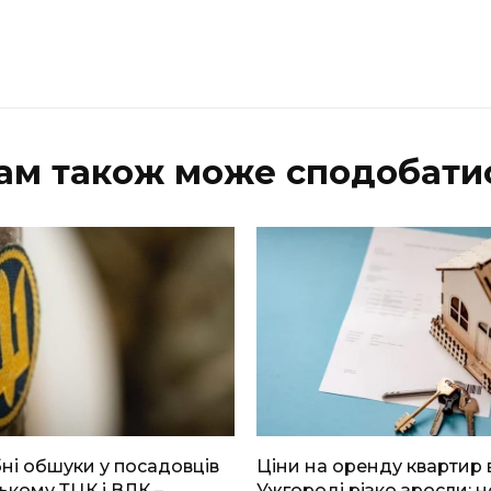
ам також може сподобати
і обшуки у посадовців
Ціни на оренду квартир 
ькому ТЦК і ВЛК –
Ужгороді різко зросли: н