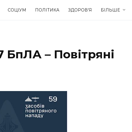
СОЦІУМ
ПОЛІТИКА
ЗДОРОВ’Я
БІЛЬШЕ
Культура
Освіта
 БпЛА – Повітряні
Спорт
Стиль житт