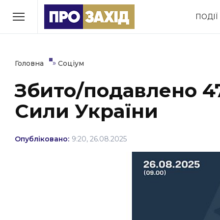
Перейти
ПОДІЇ
до
РУБРИКИ
вмісту
Економіка
Здоров’я
»
Головна
Соціум
Збито/подавлено 47
Політика
Соціум
Сили України
Втрачений Ужгород
(відеоверсія)
Опубліковано:
9:20, 26.08.2025
ЗАКАРПАТСЬКІ НОВИНИ