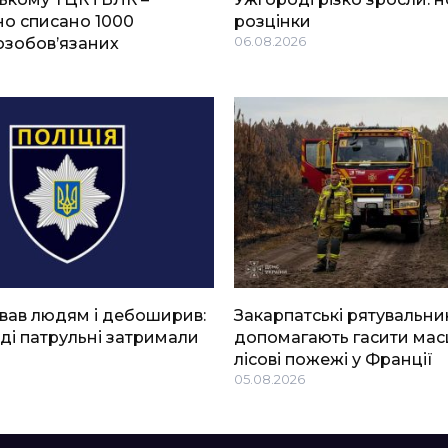
о списано 1000
розцінки
озобов’язаних
06.08.2026
вав людям і дебоширив:
Закарпатські рятувальни
ді патрульні затримали
допомагають гасити мас
лісові пожежі у Франції
05.08.2026