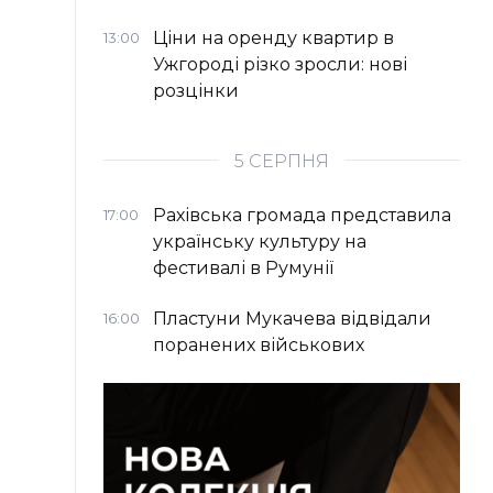
Ціни на оренду квартир в
13:00
Ужгороді різко зросли: нові
розцінки
5 СЕРПНЯ
Рахівська громада представила
17:00
українську культуру на
фестивалі в Румунії
Пластуни Мукачева відвідали
16:00
поранених військових