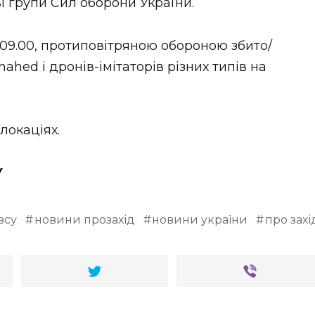
ві групи Сил оборони України.
09.00, протиповітряною обороною збито/
hed і дронів-імітаторів різних типів на
локаціях.
У
зсу
новини прозахід
новини україни
про захі