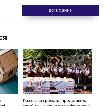
ВСІ НОВИНИ
ся
в
Рахівська громада представила
ові
українську культуру на фестивалі