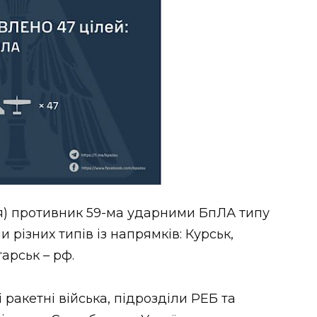
рпня) противник 59-ма ударними БпЛА типу
 різних типів із напрямків: Курськ,
арськ – рф.
 ракетні війська, підрозділи РЕБ та