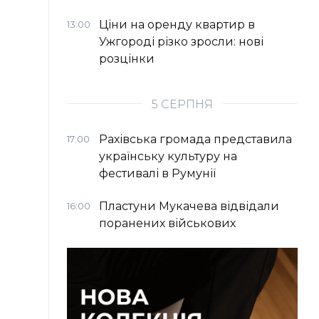
Ціни на оренду квартир в
13:00
Ужгороді різко зросли: нові
розцінки
5 СЕРПНЯ
Рахівська громада представила
17:00
українську культуру на
фестивалі в Румунії
Пластуни Мукачева відвідали
16:00
поранених військових