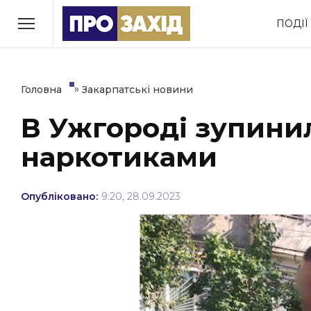
Перейти
ПОДІЇ
до
РУБРИКИ
вмісту
Економіка
Здоров’я
»
Головна
Закарпатські новини
В Ужгороді зупинил
Політика
Соціум
наркотиками
Втрачений Ужгород
(відеоверсія)
Опубліковано:
9:20, 28.09.2023
ЗАКАРПАТСЬКІ НОВИНИ