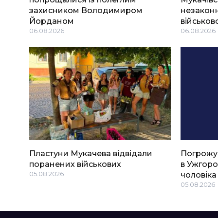
захисником Володимиром
незаконн
Йорданом
військов
06.08.2026
06.08.2026
Пластуни Мукачева відвідали
Погрожу
поранених військових
в Ужгоро
05.08.2026
чоловіка
05.08.2026