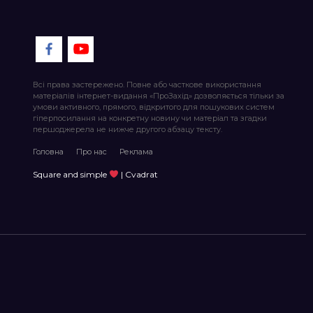
Всі права застережено. Повне або часткове використання
матеріалів інтернет-видання «ПроЗахід» дозволяється тільки за
умови активного, прямого, відкритого для пошукових систем
гіперпосилання на конкретну новину чи матеріал та згадки
першоджерела не нижче другого абзацу тексту.
Головна
Про нас
Реклама
Square and simple
| Cvadrat