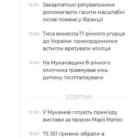
Закарпатські рятувальники
12:00
допомагають гасити масштабні
лісові пожежі у Франції
Тиса винесла 17-річного угорця
10:00
до України: прикордонники
встигли врятувати хлопця
На Мукачівщині 8-річного
10:00
хлопчика травмував кінь:
дитину госпіталізували
3 СЕРПНЯ
У Мукачеві готують прем’єру
17:00
вистави за твором Марії Матіос
75 351 гривню зібрали в
16:00