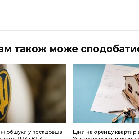
ам також може сподобати
і обшуки у посадовців
Ціни на оренду квартир 
ькому ТЦК і ВЛК –
Ужгороді різко зросли: н