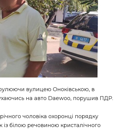
трулюючи вулицею Оноківською, в
рухаючись на авто Daewoo, порушив ПДР.
-річного чоловіка охоронці порядку
к із білою речовиною кристалічного