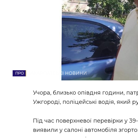
НОВИНИ ЗАХІДНОЇ УКРАЇНИ
ФОТО
ВІДЕО
ЗАКАРПАТСЬКІ НОВИНИ
Учора, близько опівдня години, па
Ужгороді, поліцейські водія, який 
Під час поверхневої перевірки у 39
виявили у салоні автомобіля згорто