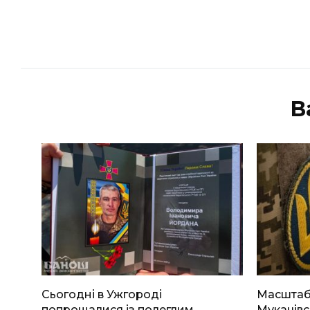
В
Сьогодні в Ужгороді
Масштабн
попрощалися із полеглим
Мукачівс