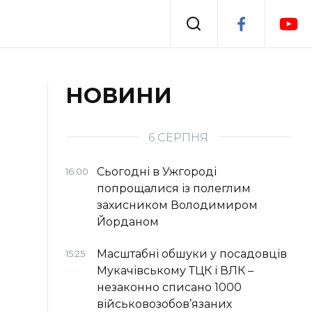
Події
НОВИНИ
я
Втрачений Ужгород
6 СЕРПНЯ
Сьогодні в Ужгороді
16:00
попрощалися із полеглим
захисником Володимиром
Йорданом
Масштабні обшуки у посадовців
15:25
Мукачівському ТЦК і ВЛК –
незаконно списано 1000
військовозобов’язаних