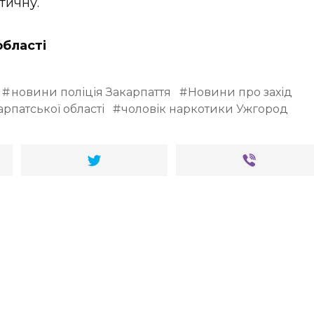
тичну.
області
новини поліція Закарпаття
Новини про захід
арпатської області
чоловік наркотики Ужгород