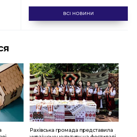
ВСІ НОВИНИ
ся
в
Рахівська громада представила
ові
українську культуру на фестивалі