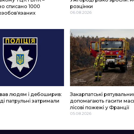
о списано 1000
розцінки
озобов’язаних
06.08.2026
вав людям і дебоширив:
Закарпатські рятувальни
ді патрульні затримали
допомагають гасити мас
лісові пожежі у Франції
05.08.2026