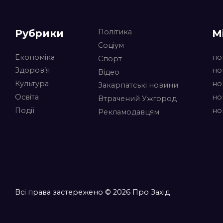
Рубрики
М
Політика
Соціум
Економіка
но
Спорт
Здоров’я
но
Відео
Культура
но
Закарпатські новини
Освіта
но
Втрачений Ужгород
Події
но
Рекламодавцям
Всі права застережено © 2026 Про Захід