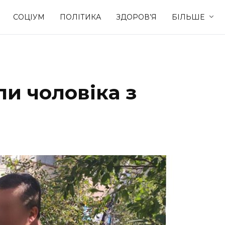
СОЦІУМ
ПОЛІТИКА
ЗДОРОВ’Я
БІЛЬШЕ
Культура
Освіта
и чоловіка з
Спорт
Стиль житт