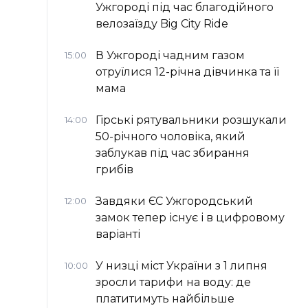
Ужгороді під час благодійного
велозаїзду Big Сity Ride
В Ужгороді чадним газом
15:00
отруїлися 12-річна дівчинка та її
мама
Гірські рятувальники розшукали
14:00
50-річного чоловіка, який
заблукав під час збирання
грибів
Завдяки ЄС Ужгородський
12:00
замок тепер існує і в цифровому
варіанті
У низці міст України з 1 липня
10:00
зросли тарифи на воду: де
платитимуть найбільше