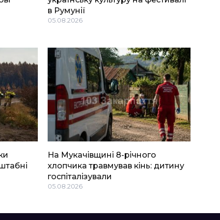
в Румунії
05.08.2026
ки
На Мукачівщині 8-річного
штабні
хлопчика травмував кінь: дитину
госпіталізували
05.08.2026