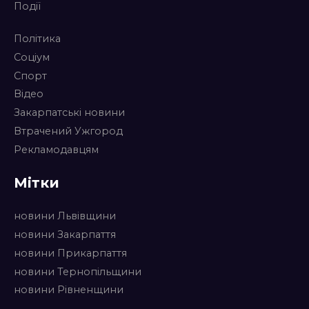
Події
Політика
Соціум
Спорт
Відео
Закарпатські новини
Втрачений Ужгород
Рекламодавцям
Мітки
новини Львівщини
новини Закарпаття
новини Прикарпаття
новини Тернопільщини
новини Рівненщини