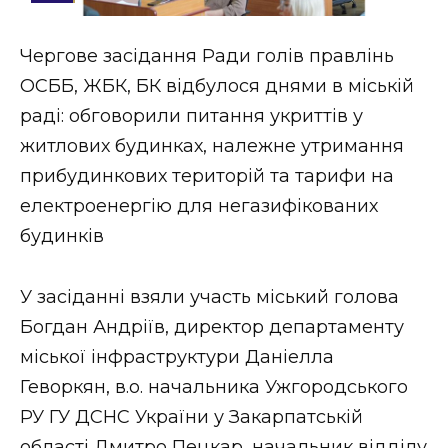
Стиль життя
Чергове засідання Ради голів правлінь
Втрачений Ужгород
ОСББ, ЖБК, БК відбулося днями в міській
Втрачений Ужгород (відеоверсія)
раді: обговорили питання укриттів у
житлових будинках, належне утримання
прибудинкових територій та тарифи на
електроенергію для негазифікованих
ЗАКАРПАТСЬКІ НОВИНИ
будинків
НОВИНИ ЗАХІДНОЇ УКРАЇНИ
У засіданні взяли участь міський голова
Богдан Андріїв, директор департаменту
міської інфраструктури Даніелла
ФОТО
Геворкян, в.о. начальника Ужгородського
РУ ГУ ДСНС України у Закарпатській
області Дмитро Пецкар, начальник відділу