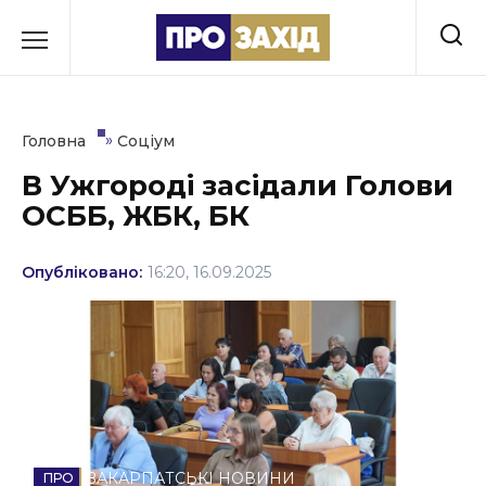
Перейти
до
РУБРИКИ
вмісту
Економіка
»
Головна
Соціум
Здоров’я
В Ужгороді засідали Голови
ОСББ, ЖБК, БК
Культура
Освіта
Опубліковано:
16:20, 16.09.2025
Події
Політика
Соціум
Спорт
ЗАКАРПАТСЬКІ НОВИНИ