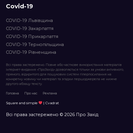
Covid-19
COVID-19 Львівщина
COVID-19 Закарпаття
COVID-19 Прикарпаття
COVID-19 Тернопільщина
COVID-19 Рівненщина
Всі права застережено. Повне або часткове використання матеріалів
інтернет-видання «ПроЗахід» дозволяється тільки за умови активного,
прямого, відкритого для пошукових систем гіперпосилання на
конкретну новину чи матеріал та згадки першоджерела не нижче
другого абзацу тексту.
Головна
Про нас
Реклама
Square and simple
| Cvadrat
Всі права застережено © 2026 Про Захід