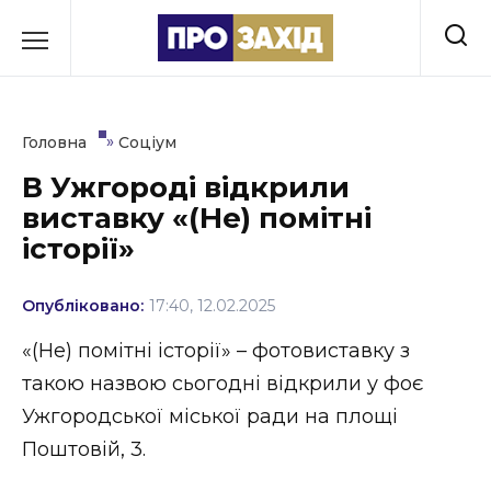
Перейти
до
РУБРИКИ
вмісту
Економіка
»
Головна
Соціум
Здоров’я
В Ужгороді відкрили
виставку «(Не) помітні
Культура
історії»
Освіта
Опубліковано:
17:40, 12.02.2025
Події
«(Не) помітні історії» – фотовиставку з
Політика
такою назвою сьогодні відкрили у фоє
Ужгородської міської ради на площі
Соціум
Поштовій, 3.
Спорт