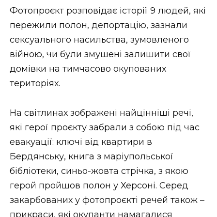
Фотопроєкт розповідає історії 9 людей, які
Стиль життя
пережили полон, депортацію, зазнали
Втрачений Ужгород
сексуального насильства, зумовленого
війною, чи були змушені залишити свої
Втрачений Ужгород (відеоверсія)
домівки на тимчасово окупованих
територіях.
ЗАКАРПАТСЬКІ НОВИНИ
На світлинах зображені найцінніші речі,
які герої проєкту забрали з собою під час
евакуації: ключі від квартири в
НОВИНИ ЗАХІДНОЇ УКРАЇНИ
Бердянську, книга з маріупольської
бібліотеки, синьо-жовта стрічка, з якою
ФОТО
герой пройшов полон у Херсоні. Серед
закарбованих у фотопроєкті речей також –
прикраси, які окупанти намагалися