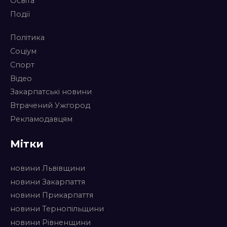
Освіта
Події
Політика
Соціум
Спорт
Відео
Закарпатські новини
Втрачений Ужгород
Рекламодавцям
Мітки
новини Львівщини
новини Закарпаття
новини Прикарпаття
новини Тернопільщини
новини Рівненщини