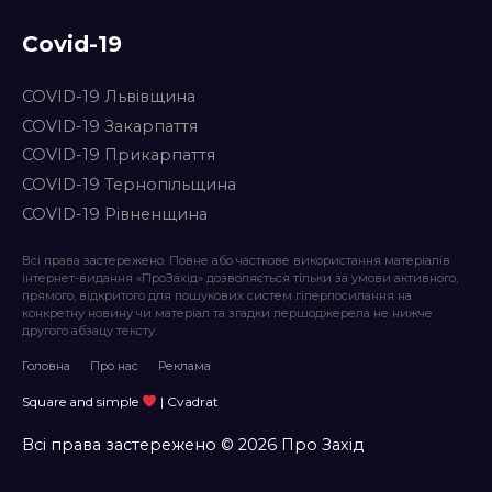
Covid-19
COVID-19 Львівщина
COVID-19 Закарпаття
COVID-19 Прикарпаття
COVID-19 Тернопільщина
COVID-19 Рівненщина
Всі права застережено. Повне або часткове використання матеріалів
інтернет-видання «ПроЗахід» дозволяється тільки за умови активного,
прямого, відкритого для пошукових систем гіперпосилання на
конкретну новину чи матеріал та згадки першоджерела не нижче
другого абзацу тексту.
Головна
Про нас
Реклама
Square and simple
| Cvadrat
Всі права застережено © 2026 Про Захід