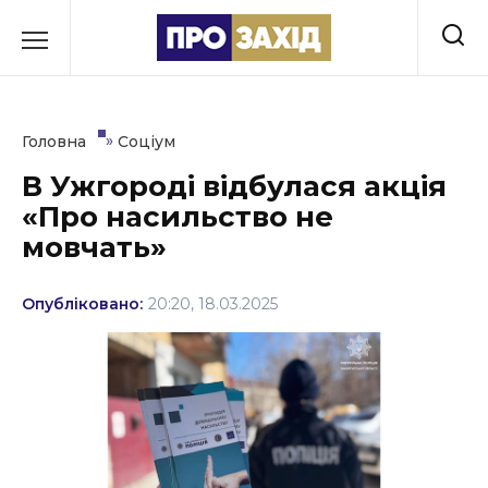
Перейти
до
РУБРИКИ
вмісту
Економіка
»
Головна
Соціум
Здоров’я
В Ужгороді відбулася акція
«Про насильство не
Культура
мовчать»
Освіта
Опубліковано:
20:20, 18.03.2025
Події
Політика
Соціум
Спорт