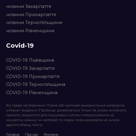
новини Закарпаття
новини Прикарпаття
новини Тернопільщини
новини Рівненщини
Covid-19
COVID-19 Львівщина
COVID-19 Закарпаття
COVID-19 Прикарпаття
COVID-19 Тернопільщина
COVID-19 Рівненщина
Всі права застережено. Повне або часткове використання матеріалів
інтернет-видання «ПроЗахід» дозволяється тільки за умови активного,
прямого, відкритого для пошукових систем гіперпосилання на
конкретну новину чи матеріал та згадки першоджерела не нижче
другого абзацу тексту.
Головна
Про нас
Реклама