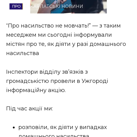
ЗАКАРПАТСЬКІ НОВИНИ
Стиль життя
Втрачений Ужгород
“Про насильство не мовчать!” — з таким
меседжем ми сьогодні інформували
Втрачений Ужгород (відеоверсія)
містян про те, як діяти у разі домашнього
насильства
ЗАКАРПАТСЬКІ НОВИНИ
Інспектори відділу зв’язків з
громадськістю провели в Ужгороді
інформаційну акцію.
НОВИНИ ЗАХІДНОЇ УКРАЇНИ
Під час акції ми:
ФОТО
розповіли, як діяти у випадках
домашнього насильства,