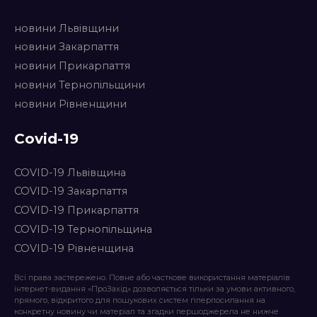
новини Львівщини
новини Закарпаття
новини Прикарпаття
новини Тернопільщини
новини Рівненщини
Covid-19
COVID-19 Львівщина
COVID-19 Закарпаття
COVID-19 Прикарпаття
COVID-19 Тернопільщина
COVID-19 Рівненщина
Всі права застережено. Повне або часткове використання матеріалів
інтернет-видання «ПроЗахід» дозволяється тільки за умови активного,
прямого, відкритого для пошукових систем гіперпосилання на
конкретну новину чи матеріал та згадки першоджерела не нижче