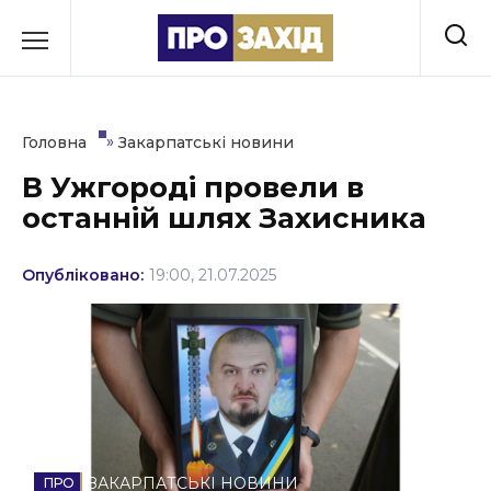
Перейти
до
РУБРИКИ
вмісту
Економіка
»
Головна
Закарпатські новини
Здоров’я
В Ужгороді провели в
останній шлях Захисника
Культура
Освіта
Опубліковано:
19:00, 21.07.2025
Події
Політика
Соціум
Спорт
ЗАКАРПАТСЬКІ НОВИНИ