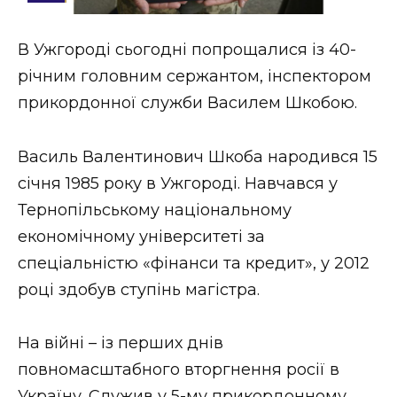
Стиль життя
В Ужгороді сьогодні попрощалися із 40-
Втрачений Ужгород
річним головним сержантом, інспектором
Втрачений Ужгород (відеоверсія)
прикордонної служби Василем Шкобою.
Василь Валентинович Шкоба народився 15
січня 1985 року в Ужгороді. Навчався у
ЗАКАРПАТСЬКІ НОВИНИ
Тернопільському національному
економічному університеті за
НОВИНИ ЗАХІДНОЇ УКРАЇНИ
спеціальністю «фінанси та кредит», у 2012
році здобув ступінь магістра.
ФОТО
На війні – із перших днів
повномасштабного вторгнення росії в
Україну. Служив у 5-му прикордонному