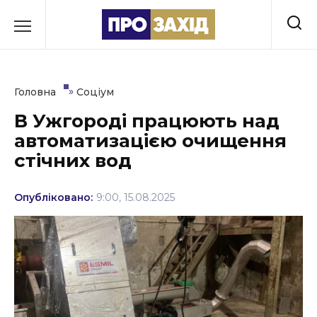
Перейти
до
РУБРИКИ
вмісту
Економіка
»
Головна
Соціум
Здоров’я
В Ужгороді працюють над
автоматизацією очищення
Культура
стічних вод
Освіта
Опубліковано:
9:00, 15.08.2025
Події
Політика
Соціум
Спорт