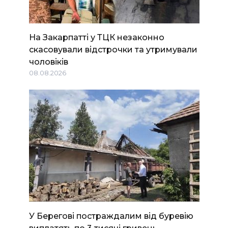
На Закарпатті у ТЦК незаконно
скасовували відстрочки та утримували
чоловіків
08.08.2026
У Берегові постраждалим від буревію
виплатять по 3 тисячі гривень