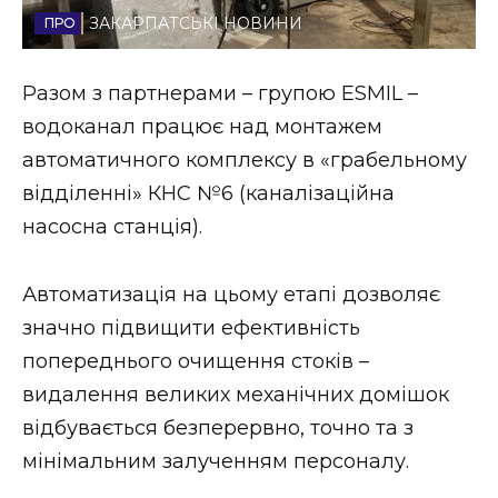
ЗАКАРПАТСЬКІ НОВИНИ
Стиль життя
Втрачений Ужгород
Разом з партнерами – групою ESMIL –
водоканал працює над монтажем
Втрачений Ужгород (відеоверсія)
автоматичного комплексу в «грабельному
відділенні» КНС №6 (каналізаційна
насосна станція).
ЗАКАРПАТСЬКІ НОВИНИ
Автоматизація на цьому етапі дозволяє
значно підвищити ефективність
НОВИНИ ЗАХІДНОЇ УКРАЇНИ
попереднього очищення стоків –
видалення великих механічних домішок
ФОТО
відбувається безперервно, точно та з
мінімальним залученням персоналу.