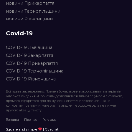
новини Прикарпаття
новини Тернопільщини
новини Рівненщини
Covid-19
COVID-19 Львівщина
COVID-19 Закарпаття
COVID-19 Прикарпаття
COVID-19 Тернопільщина
COVID-19 Рівненщина
Всі права застережено. Повне або часткове використання матеріалів
інтернет-видання «ПроЗахід» дозволяється тільки за умови активного,
прямого, відкритого для пошукових систем гіперпосилання на
конкретну новину чи матеріал та згадки першоджерела не нижче
другого абзацу тексту.
Головна
Про нас
Реклама
Square and simple
| Cvadrat