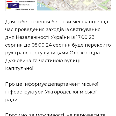
ЗАКАРПАТСЬКІ НОВИНИ
Стиль життя
Втрачений Ужгород
Для забезпечення безпеки мешканців під
час проведення заходів із святкування
Втрачений Ужгород (відеоверсія)
дня Незалежності України із 17:00 23
серпня до 08:00 24 серпня буде перекрито
рух транспорту вулицями Олександра
ЗАКАРПАТСЬКІ НОВИНИ
Духновича та частиною вулиці
Капітульної.
НОВИНИ ЗАХІДНОЇ УКРАЇНИ
Про це інформує департамент міської
інфраструктури Ужгородської міської
ФОТО
ради.
Просимо, за можливості, не паркувати та