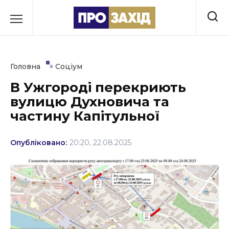
Перейти
до
РУБРИКИ
вмісту
Економіка
»
Головна
Соціум
Здоров’я
В Ужгороді перекриють
вулицю Духновича та
Культура
частину Капітульної
Освіта
Опубліковано:
20:20, 22.08.2025
Події
Політика
Соціум
Спорт