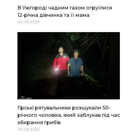
В Ужгороді чадним газом отруїлися
12-річна дівчинка та її мама
03.08.2026
Гірські рятувальники розшукали 50-
річного чоловіка, який заблукав під час
збирання грибів
03.08.2026