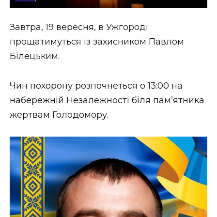
Стиль життя
Завтра, 19 вересня, в Ужгороді
Втрачений Ужгород
прощатимуться із захисником Павлом
Втрачений Ужгород (відеоверсія)
Білецьким.
Чин похорону розпочнеться о 13:00 на
набережній Незалежності біля памʼятника
ЗАКАРПАТСЬКІ НОВИНИ
жертвам Голодомору.
НОВИНИ ЗАХІДНОЇ УКРАЇНИ
ФОТО