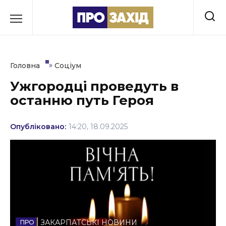
Перейти
до
РУБРИКИ
вмісту
Економіка
»
Головна
Соціум
Здоров’я
Ужгородці проведуть в
останню путь Героя
Культура
Освіта
Опубліковано:
14:20, 18.09.2025
Події
Політика
Соціум
Спорт
ЗАКАРПАТСЬКІ НОВИНИ