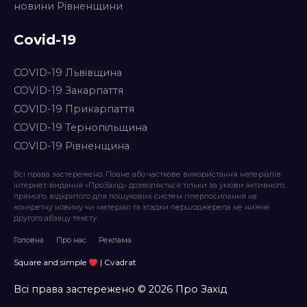
новини Рівненщини
Covid-19
COVID-19 Львівщина
COVID-19 Закарпаття
COVID-19 Прикарпаття
COVID-19 Тернопільщина
COVID-19 Рівненщина
Всі права застережено. Повне або часткове використання матеріалів
інтернет-видання «ПроЗахід» дозволяється тільки за умови активного,
прямого, відкритого для пошукових систем гіперпосилання на
конкретну новину чи матеріал та згадки першоджерела не нижче
другого абзацу тексту.
Головна
Про нас
Реклама
Square and simple
| Cvadrat
Всі права застережено © 2026 Про Захід