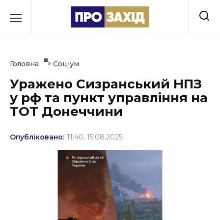
Перейти
до
РУБРИКИ
вмісту
Економіка
»
Головна
Соціум
Здоров’я
Уражено Сизранський НПЗ
у рф та пункт управління на
Культура
ТОТ Донеччини
Освіта
Опубліковано:
11:40, 15.08.2025
Події
Політика
Соціум
Спорт