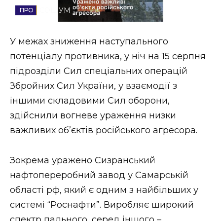
СОЦІУМ
Стиль життя
Втрачений Ужгород
У межах зниження наступального
потенціалу противника, у ніч на 15 серпня
Втрачений Ужгород (відеоверсія)
підрозділи Сил спеціальних операцій
Збройних Сил України, у взаємодії з
іншими складовими Сил оборони,
ЗАКАРПАТСЬКІ НОВИНИ
здійснили вогневе ураження низки
важливих об’єктів російського агресора.
НОВИНИ ЗАХІДНОЇ УКРАЇНИ
Зокрема уражено Сизранський
нафтопереробний завод у Самарській
ФОТО
області рф, який є одним з найбільших у
системі “Роснафти”. Виробляє широкий
спектр пального, серед іншого –