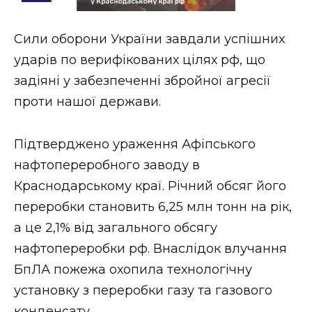
Стиль життя
Сили оборони України завдали успішних
Втрачений Ужгород
ударів по верифікованих цілях рф, що
Втрачений Ужгород (відеоверсія)
задіяні у забезпеченні збройної агресії
проти нашої держави.
Підтверджено ураження Афіпського
ЗАКАРПАТСЬКІ НОВИНИ
нафтопереробного заводу в
Краснодарському краї. Річний обсяг його
НОВИНИ ЗАХІДНОЇ УКРАЇНИ
переробки становить 6,25 млн тонн на рік,
а це 2,1% від загального обсягу
нафтопереробки рф. Внаслідок влучання
ФОТО
БпЛА пожежа охопила технологічну
установку з переробки газу та газового
конденсату.