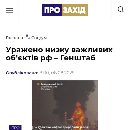
Перейти
до
РУБРИКИ
вмісту
Економіка
»
Головна
Соціум
Здоров’я
Уражено низку важливих
об’єктів рф – Генштаб
Культура
Освіта
Опубліковано:
8:00, 08.08.2025
Події
Політика
Соціум
Спорт
СОЦІУМ