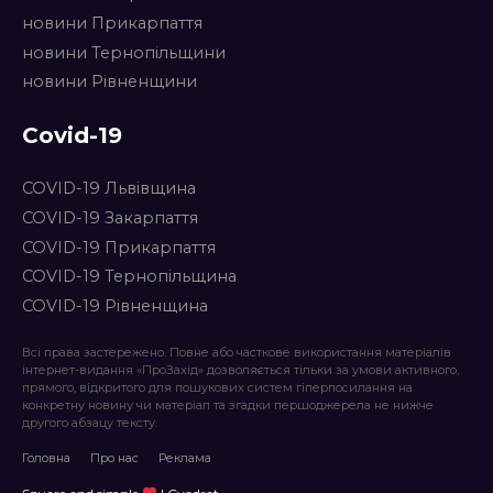
новини Прикарпаття
новини Тернопільщини
новини Рівненщини
Covid-19
COVID-19 Львівщина
COVID-19 Закарпаття
COVID-19 Прикарпаття
COVID-19 Тернопільщина
COVID-19 Рівненщина
Всі права застережено. Повне або часткове використання матеріалів
інтернет-видання «ПроЗахід» дозволяється тільки за умови активного,
прямого, відкритого для пошукових систем гіперпосилання на
конкретну новину чи матеріал та згадки першоджерела не нижче
другого абзацу тексту.
Головна
Про нас
Реклама