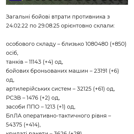
Стиль життя
Загальні бойові втрати противника з
Втрачений Ужгород
24.02.22 по 29.08.25 орієнтовно склали:
Втрачений Ужгород (відеоверсія)
особового складу – близько 1080480 (+850)
осіб,
танків – 11143 (+4) од,
ЗАКАРПАТСЬКІ НОВИНИ
бойових броньованих машин – 23191 (+6)
од,
НОВИНИ ЗАХІДНОЇ УКРАЇНИ
артилерійських систем – 32125 (+61) од,
РСЗВ – 1476 (+2) од,
засоби ППО – 1213 (+1) од,
ФОТО
БпЛА оперативно-тактичного рівня –
54375 (+414),
крилаті ракети – 3626 (+28),