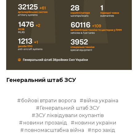
Генеральний штаб ЗСУ
бойові втрати ворога
війна україна
Генеральний штаб ЗСУ
ЗСУ ліквідували окупантів
новини прозахід
новини україни
повномасштабна війна
про захід