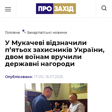
Перейти
до
РУБРИКИ
вмісту
Економіка
»
Головна
Закарпатські новини
Здоров’я
У Мукачеві відзначили
пʼятьох захисників України,
Культура
двом воїнам вручили
Освіта
державні нагороди
Події
Опубліковано:
17:00, 16.07.2025
Політика
Соціум
Спорт