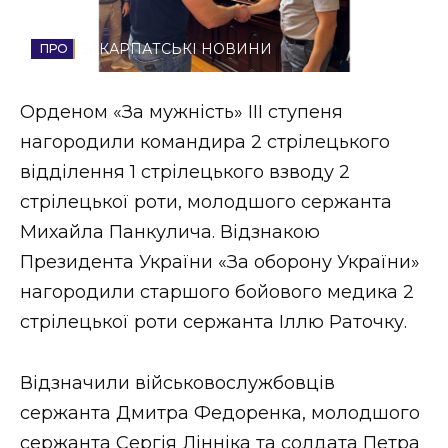
Стиль життя
ЗАКАРПАТСЬКІ НОВИНИ
Втрачений Ужгород
Орденом «За мужність» III ступеня
Втрачений Ужгород (відеоверсія)
нагородили командира 2 стрілецького
відділення 1 стрілецького взводу 2
стрілецької роти, молодшого сержанта
ЗАКАРПАТСЬКІ НОВИНИ
Михайла Панкулича. Відзнакою
Президента України «За оборону України»
нагородили старшого бойового медика 2
НОВИНИ ЗАХІДНОЇ УКРАЇНИ
стрілецької роти сержанта Іллю Раточку.
ФОТО
Відзначили військовослужбовців
сержанта Дмитра Федоренка, молодшого
сержанта Сергія Лінніка та солдата Петра