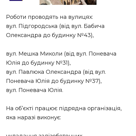
Стиль життя
Роботи проводять на вулицях:
Втрачений Ужгород
вул. Підгородська (від вул. Бабича
Втрачений Ужгород (відеоверсія)
Олександра до будинку №43),
вул. Мешка Миколи (від вул. Поневача
Юлія до будинку №31),
ЗАКАРПАТСЬКІ НОВИНИ
вул. Павлюка Олександра (від вул.
Поневача Юлія до будинку №37),
НОВИНИ ЗАХІДНОЇ УКРАЇНИ
вул. Поневача Юлія.
На об’єкті працює підрядна організація,
ФОТО
яка наразі виконує:
укладання залізобетонних