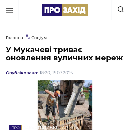
Перейти
до
РУБРИКИ
вмісту
Економіка
»
Головна
Соціум
Здоров’я
У Мукачеві триває
оновлення вуличних мереж
Культура
Освіта
Опубліковано:
18:20, 15.07.2025
Події
Політика
Соціум
Спорт
ЗАКАРПАТСЬКІ НОВИНИ