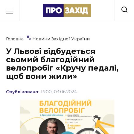
Перейти
до
РУБРИКИ
вмісту
Економіка
»
Головна
Новини Західної України
Здоров’я
У Львові відбудеться
сьомий благодійний
Культура
велопробіг «Кручу педалі,
Освіта
щоб вони жили»
Події
Опубліковано:
16:00, 03.06.2024
Політика
Соціум
Спорт