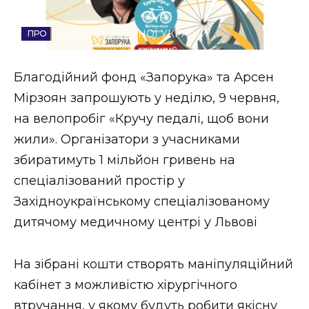
Стиль життя
НОВИНИ ЗАХІДНОЇ УКРАЇНИ
Втрачений Ужгород
Благодійний фонд «Запорука» та Арсен
Втрачений Ужгород (відеоверсія)
Мірзоян запрошують у неділю, 9 червня,
на велопробіг «Кручу педалі, щоб вони
жили». Організатори з учасниками
ЗАКАРПАТСЬКІ НОВИНИ
збиратимуть 1 мільйон гривень на
спеціалізований простір у
Західноукраїнському спеціалізованому
НОВИНИ ЗАХІДНОЇ УКРАЇНИ
дитячому медичному центрі у Львові
ФОТО
На зібрані кошти створять маніпуляційний
кабінет з можливістю хірургічного
втручання, у якому будуть робити якісну