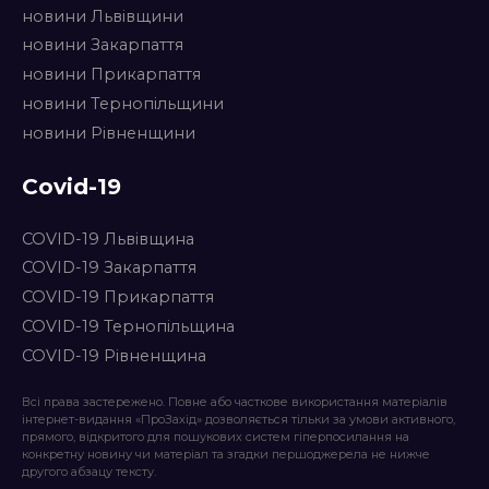
новини Львівщини
новини Закарпаття
новини Прикарпаття
новини Тернопільщини
новини Рівненщини
Covid-19
COVID-19 Львівщина
COVID-19 Закарпаття
COVID-19 Прикарпаття
COVID-19 Тернопільщина
COVID-19 Рівненщина
Всі права застережено. Повне або часткове використання матеріалів
інтернет-видання «ПроЗахід» дозволяється тільки за умови активного,
прямого, відкритого для пошукових систем гіперпосилання на
конкретну новину чи матеріал та згадки першоджерела не нижче
другого абзацу тексту.