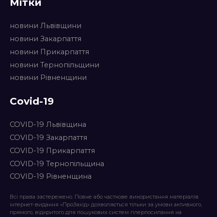
Мітки
новини Львівщини
новини Закарпаття
новини Прикарпаття
новини Тернопільщини
новини Рівненщини
Covid-19
COVID-19 Львівщина
COVID-19 Закарпаття
COVID-19 Прикарпаття
COVID-19 Тернопільщина
COVID-19 Рівненщина
Всі права застережено. Повне або часткове використання матеріалів
інтернет-видання «ПроЗахід» дозволяється тільки за умови активного,
прямого, відкритого для пошукових систем гіперпосилання на