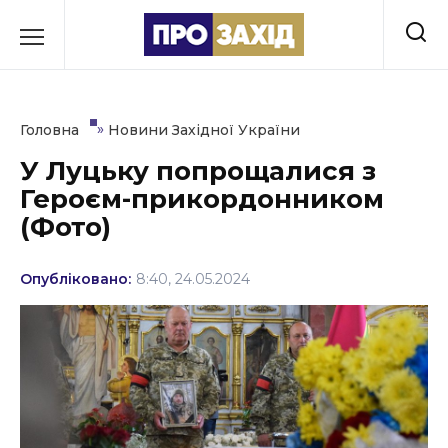
Перейти
до
РУБРИКИ
вмісту
Економіка
»
Головна
Новини Західної України
Здоров’я
У Луцьку попрощалися з
Героєм-прикордонником
Культура
(Фото)
Освіта
Опубліковано:
8:40, 24.05.2024
Події
Політика
Соціум
Спорт