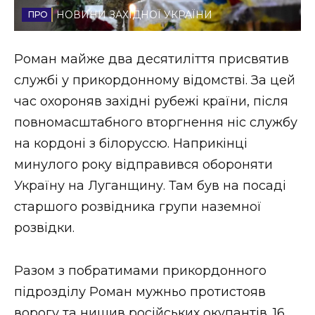
НОВИНИ ЗАХІДНОЇ УКРАЇНИ
Стиль життя
Втрачений Ужгород
Роман майже два десятиліття присвятив
службі у прикордонному відомстві. За цей
Втрачений Ужгород (відеоверсія)
час охороняв західні рубежі країни, після
повномасштабного вторгнення ніс службу
на кордоні з білоруссю. Наприкінці
ЗАКАРПАТСЬКІ НОВИНИ
минулого року відправився обороняти
Україну на Луганщину. Там був на посаді
старшого розвідника групи наземної
НОВИНИ ЗАХІДНОЇ УКРАЇНИ
розвідки.
ФОТО
Разом з побратимами прикордонного
підрозділу Роман мужньо протистояв
ворогу та нищив російських окупантів. 16