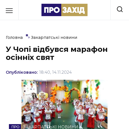
Перейти
до
РУБРИКИ
вмісту
Економіка
»
Головна
Закарпатські новини
Здоров’я
У Чопі відбувся марафон
осінніх свят
Культура
Освіта
Опубліковано:
18:40, 14.11.2024
Події
Політика
Соціум
Спорт
ЗАКАРПАТСЬКІ НОВИНИ