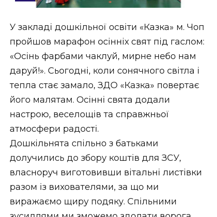
Стиль життя
У закладі дошкільної освіти «Казка» м. Чоп
Втрачений Ужгород
пройшов марафон осінніх свят під гаслом:
Втрачений Ужгород (відеоверсія)
«Осінь фарбами чаклуй, мирне небо нам
даруй!». Сьогодні, коли сонячного світла і
тепла стає замало, ЗДО «Казка» повертає
його малятам. Осінні свята додали
ЗАКАРПАТСЬКІ НОВИНИ
настрою, веселощів та справжньої
атмосфери радості.
НОВИНИ ЗАХІДНОЇ УКРАЇНИ
Дошкільнята спільно з батьками
долучились до збору коштів для ЗСУ,
власноруч виготовивши вітальні листівки
ФОТО
разом із вихователями, за що ми
виражаємо щиру подяку. Спільними
зусиллями ми зможемо здолати ворога,