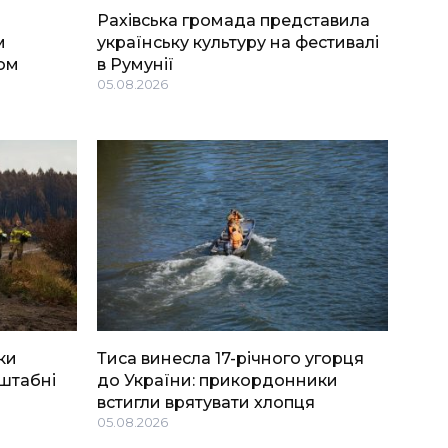
Рахівська громада представила
м
українську культуру на фестивалі
ом
в Румунії
05.08.2026
ки
Тиса винесла 17-річного угорця
штабні
до України: прикордонники
встигли врятувати хлопця
05.08.2026