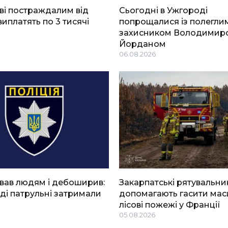
ві постраждалим від
Сьогодні в Ужгороді
виплатять по 3 тисячі
попрощалися із полегли
захисником Володимир
Йорданом
06.08.2026
вав людям і дебоширив:
Закарпатські рятувальни
ді патрульні затримали
допомагають гасити мас
лісові пожежі у Франції
05.08.2026