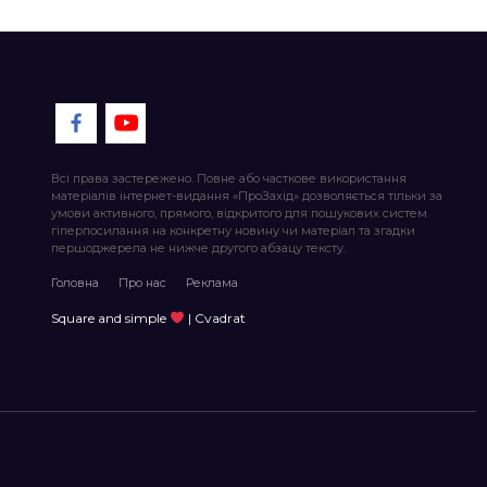
Всі права застережено. Повне або часткове використання
матеріалів інтернет-видання «ПроЗахід» дозволяється тільки за
умови активного, прямого, відкритого для пошукових систем
гіперпосилання на конкретну новину чи матеріал та згадки
першоджерела не нижче другого абзацу тексту.
Головна
Про нас
Реклама
Square and simple
| Cvadrat