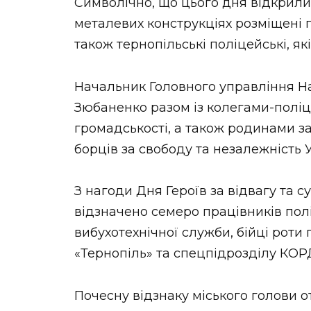
Символічно, що цього дня відкрили 
металевих конструкціях розміщені 
також тернопільські поліцейські, як
Начальник Головного управління Нац
Зюбаненко разом із колегами-полі
громадськості, а також родинами 
борців за свободу та незалежність У
З нагоди Дня Героїв за відвагу та 
відзначено семеро працівників полі
вибухотехнічної служби, бійці роти
«Тернопіль» та спецпідрозділу КОР
Почесну відзнаку міського голови 