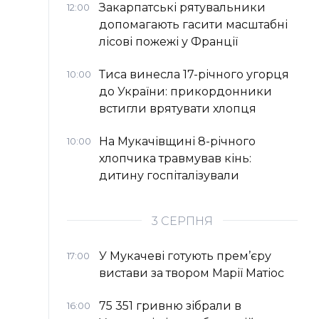
Закарпатські рятувальники
12:00
допомагають гасити масштабні
лісові пожежі у Франції
Тиса винесла 17-річного угорця
10:00
до України: прикордонники
встигли врятувати хлопця
На Мукачівщині 8-річного
10:00
хлопчика травмував кінь:
дитину госпіталізували
3 СЕРПНЯ
У Мукачеві готують прем’єру
17:00
вистави за твором Марії Матіос
75 351 гривню зібрали в
16:00