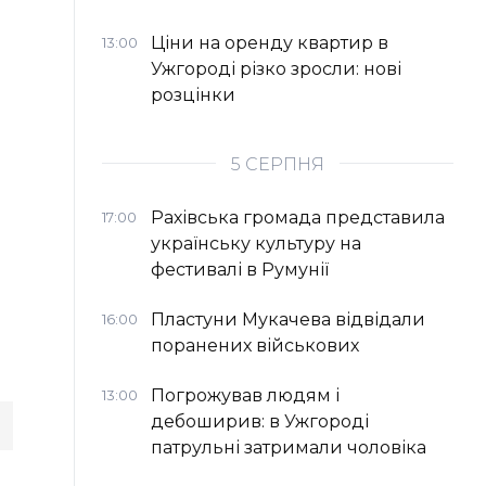
Ціни на оренду квартир в
13:00
Ужгороді різко зросли: нові
розцінки
5 СЕРПНЯ
Рахівська громада представила
17:00
українську культуру на
фестивалі в Румунії
Пластуни Мукачева відвідали
16:00
поранених військових
Погрожував людям і
13:00
дебоширив: в Ужгороді
патрульні затримали чоловіка