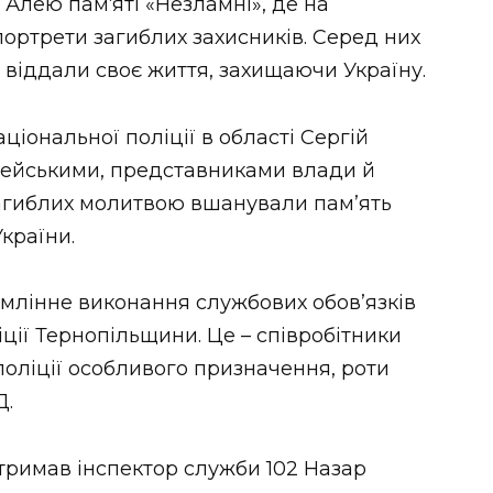
Алею пам‘яті «Незламні», де на
портрети загиблих захисників. Серед них
і віддали своє життя, захищаючи Україну.
іональної поліції в області Сергій
цейськими, представниками влади й
загиблих молитвою вшанували пам’ять
країни.
сумлінне виконання службових обов’язків
ції Тернопільщини. Це – співробітники
 поліції особливого призначення, роти
Д.
отримав інспектор служби 102 Назар