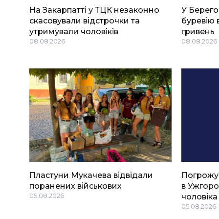
На Закарпатті у ТЦК незаконно
У Берего
скасовували відстрочки та
буревію 
утримували чоловіків
гривень
08.08.2026
08.08.2026
Пластуни Мукачева відвідали
Погрожу
поранених військових
в Ужгоро
05.08.2026
чоловіка
05.08.2026