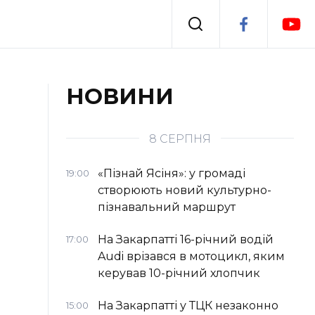
Події
НОВИНИ
я
Втрачений Ужгород
8 СЕРПНЯ
«Пізнай Ясіня»: у громаді
19:00
створюють новий культурно-
пізнавальний маршрут
На Закарпатті 16-річний водій
17:00
Audi врізався в мотоцикл, яким
керував 10-річний хлопчик
На Закарпатті у ТЦК незаконно
15:00