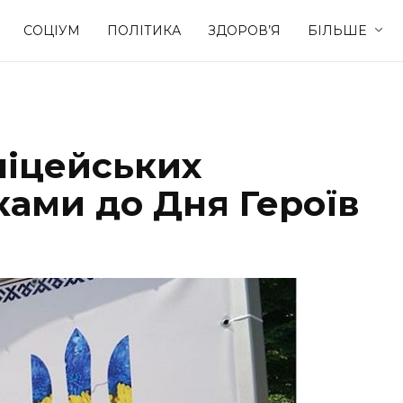
СОЦІУМ
ПОЛІТИКА
ЗДОРОВ’Я
БІЛЬШЕ
Культура
Освіта
ліцейських
Спорт
Стиль житт
ками до Дня Героїв