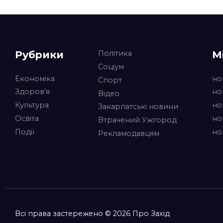
Рубрики
М
Політика
Соціум
Економіка
но
Спорт
Здоров’я
но
Відео
Культура
но
Закарпатські новини
Освіта
но
Втрачений Ужгород
Події
но
Рекламодавцям
Всі права застережено © 2026 Про Захід