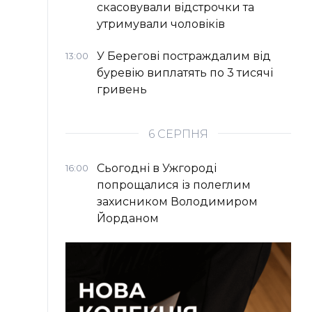
скасовували відстрочки та
утримували чоловіків
У Берегові постраждалим від
13:00
буревію виплатять по 3 тисячі
гривень
6 СЕРПНЯ
Сьогодні в Ужгороді
16:00
попрощалися із полеглим
захисником Володимиром
Йорданом