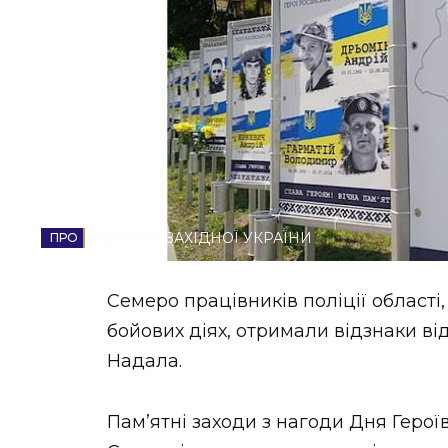
НОВИНИ ЗАХІДНОЇ УКРАЇНИ
ФОТО
ВІДЕО
НОВИНИ ЗАХІДНОЇ УКРАЇНИ
Семеро працівників поліції області
бойових діях, отримали відзнаки ві
Надала.
Пам’ятні заходи з нагоди Дня Герої