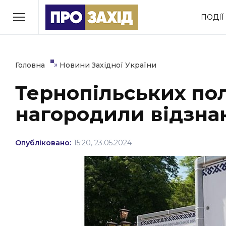
Перейти
ПОДІЇ
до
РУБРИКИ
вмісту
Економіка
Здоров’я
»
Головна
Новини Західної України
Тернопільських по
Політика
Соціум
нагородили відзна
Втрачений Ужгород
(відеоверсія)
Опубліковано:
15:20, 23.05.2024
ЗАКАРПАТСЬКІ НОВИНИ