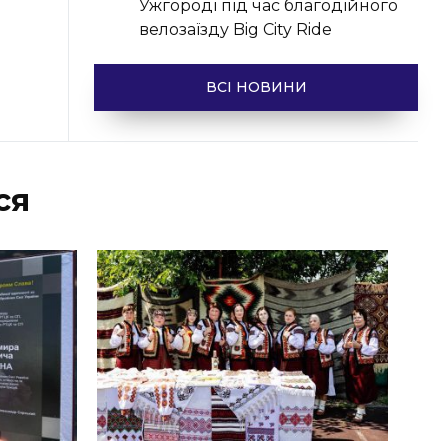
Ужгороді під час благодійного
велозаїзду Big Сity Ride
ВСІ НОВИНИ
ся