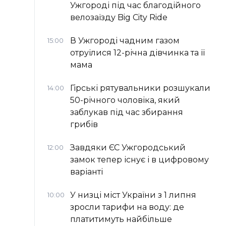
Ужгороді під час благодійного
велозаїзду Big Сity Ride
В Ужгороді чадним газом
15:00
отруїлися 12-річна дівчинка та її
мама
Гірські рятувальники розшукали
14:00
50-річного чоловіка, який
заблукав під час збирання
грибів
Завдяки ЄС Ужгородський
12:00
замок тепер існує і в цифровому
варіанті
У низці міст України з 1 липня
10:00
зросли тарифи на воду: де
платитимуть найбільше