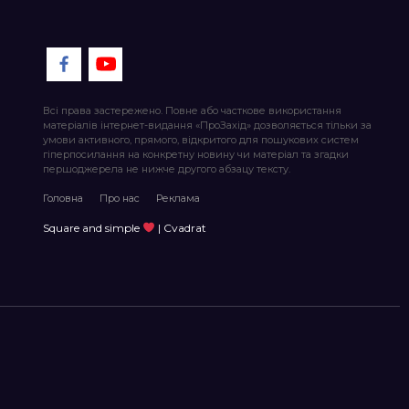
Всі права застережено. Повне або часткове використання
матеріалів інтернет-видання «ПроЗахід» дозволяється тільки за
умови активного, прямого, відкритого для пошукових систем
гіперпосилання на конкретну новину чи матеріал та згадки
першоджерела не нижче другого абзацу тексту.
Головна
Про нас
Реклама
Square and simple
| Cvadrat