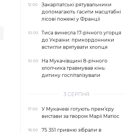
Закарпатські рятувальники
12:00
допомагають гасити масштабні
лісові пожежі у Франції
Тиса винесла 17-річного угорця
10:00
до України: прикордонники
встигли врятувати хлопця
На Мукачівщині 8-річного
10:00
хлопчика травмував кінь:
дитину госпіталізували
3 СЕРПНЯ
У Мукачеві готують прем’єру
17:00
вистави за твором Марії Матіос
75 351 гривню зібрали в
16:00