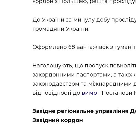
кордон з Польщею, решта прослідув
До України за минулу добу прослідув
громадяни України.
Оформлено 68 вантажівок з гумані
Наголошують, що пропуск повнолітн
закордонними паспортами, а тако
законодавством та міжнародними д
відповідності до
вимог
Постанови Ка
Західне регіональне управління
Західний кордон