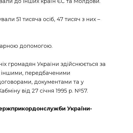
али до інших країн ЄС та Молдови.
али 51 тисяча осіб, 47 тисяч з них –
тарною допомогою.
іх громадян України здійснюється за
ж іншими, передбаченими
оговорами, документами та у
бміну від 27 січня 1995 р. №57.
 Держприкордонслужби України-