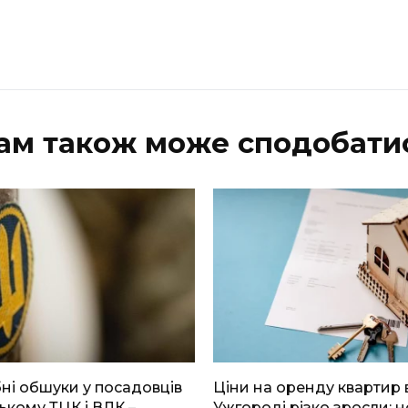
ам також може сподобати
і обшуки у посадовців
Ціни на оренду квартир 
ькому ТЦК і ВЛК –
Ужгороді різко зросли: н