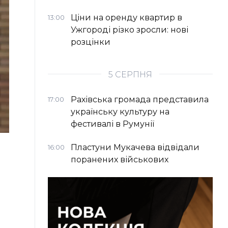
Ціни на оренду квартир в
13:00
Ужгороді різко зросли: нові
розцінки
5 СЕРПНЯ
Рахівська громада представила
17:00
українську культуру на
фестивалі в Румунії
Пластуни Мукачева відвідали
16:00
поранених військових