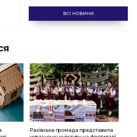
ВСІ НОВИНИ
ся
в
Рахівська громада представила
ові
українську культуру на фестивалі