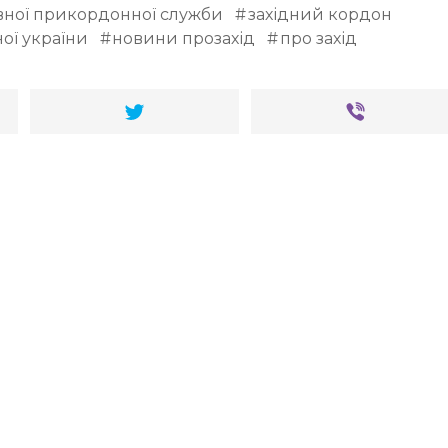
вної прикордонної служби
західний кордон
ої україни
новини прозахід
про захід