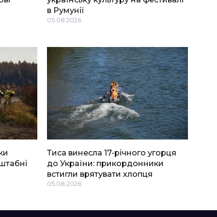
в Румунії
05.08.2026
ки
Тиса винесла 17-річного угорця
штабні
до України: прикордонники
встигли врятувати хлопця
05.08.2026