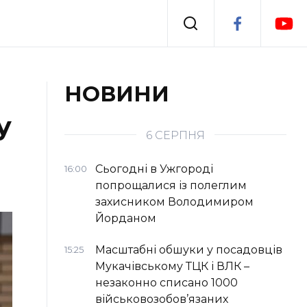
Події
НОВИНИ
у
я
Втрачений Ужгород
6 СЕРПНЯ
Сьогодні в Ужгороді
16:00
попрощалися із полеглим
захисником Володимиром
Йорданом
Масштабні обшуки у посадовців
15:25
Мукачівському ТЦК і ВЛК –
незаконно списано 1000
військовозобов’язаних