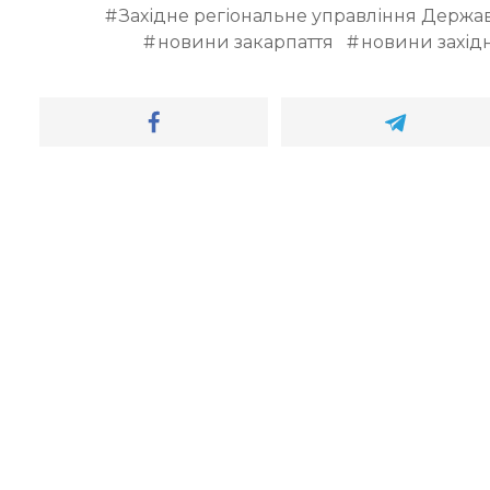
Західне регіональне управління Держа
новини закарпаття
новини західн