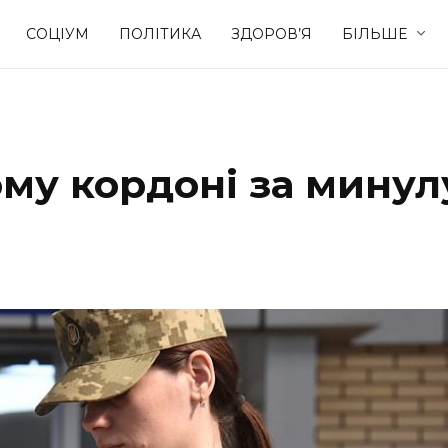
СОЦІУМ
ПОЛІТИКА
ЗДОРОВ’Я
БІЛЬШЕ
Культура
Освіта
ому кордоні за минул
Спорт
Стиль житт