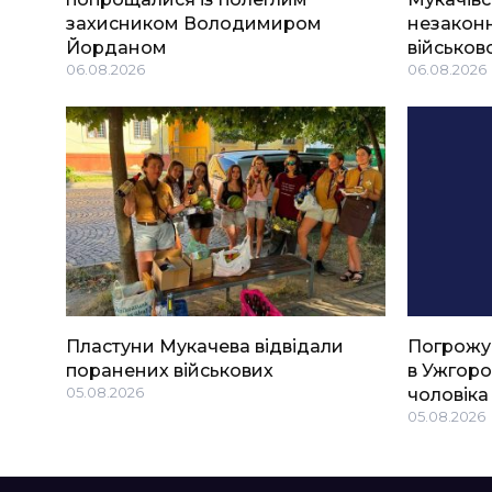
захисником Володимиром
незаконн
Йорданом
військов
06.08.2026
06.08.2026
Пластуни Мукачева відвідали
Погрожу
поранених військових
в Ужгоро
05.08.2026
чоловіка
05.08.2026