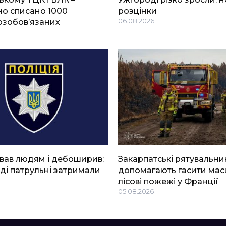
о списано 1000
розцінки
озобов’язаних
06.08.2026
вав людям і дебоширив:
Закарпатські рятувальни
ді патрульні затримали
допомагають гасити мас
лісові пожежі у Франції
05.08.2026