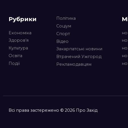
Рубрики
М
Політика
Соціум
Економіка
но
Спорт
Здоров’я
но
Відео
Культура
но
Закарпатські новини
Освіта
но
Втрачений Ужгород
Події
но
Рекламодавцям
Всі права застережено © 2026 Про Захід