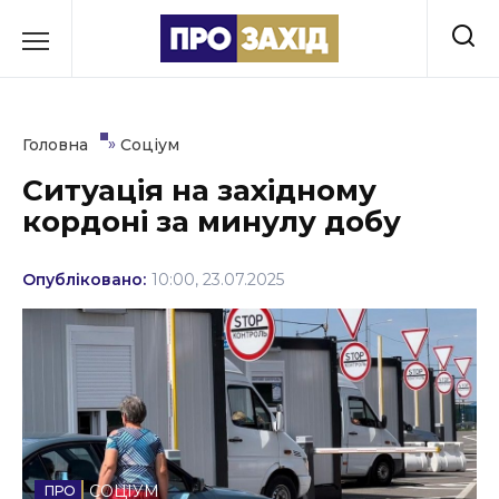
Перейти
до
РУБРИКИ
вмісту
Економіка
»
Головна
Соціум
Здоров’я
Ситуація на західному
кордоні за минулу добу
Культура
Освіта
Опубліковано:
10:00, 23.07.2025
Події
Політика
Соціум
Спорт
СОЦІУМ