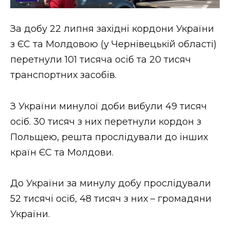
Стиль життя
За добу 22 липня західні кордони України
Втрачений Ужгород
з ЄС та Молдовою (у Чернівецькій області)
Втрачений Ужгород (відеоверсія)
перетнули 101 тисяча осіб та 20 тисяч
транспортних засобів.
З України минулої доби вибули 49 тисяч
ЗАКАРПАТСЬКІ НОВИНИ
осіб. 30 тисяч з них перетнули кордон з
Польщею, решта прослідували до інших
НОВИНИ ЗАХІДНОЇ УКРАЇНИ
країн ЄС та Молдови.
До України за минулу добу прослідували
ФОТО
52 тисячі осіб, 48 тисяч з них – громадяни
України.