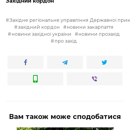
Західний кордон
Західне регіональне управління Державної при
західний кордон
новини закарпаття
новини західної україни
новини прозахід
про захід
Вам також може сподобатися