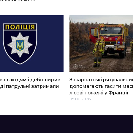
вав людям і дебоширив:
Закарпатські рятувальни
ді патрульні затримали
допомагають гасити мас
лісові пожежі у Франції
05.08.2026