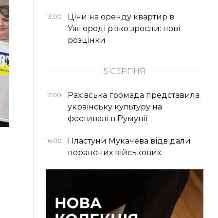
Ціни на оренду квартир в
13:00
Ужгороді різко зросли: нові
розцінки
5 СЕРПНЯ
Рахівська громада представила
17:00
українську культуру на
фестивалі в Румунії
Пластуни Мукачева відвідали
16:00
поранених військових