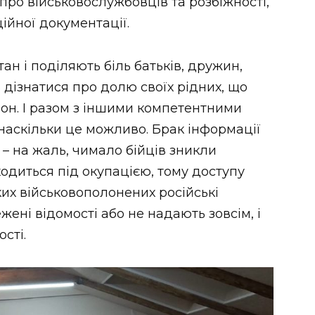
про військовослужбовців та розбіжності,
йної документації.
н і поділяють біль батьків, дружин,
ть дізнатися про долю своїх рідних, що
лон. І разом з іншими компетентними
аскільки це можливо. Брак інформації
– на жаль, чимало бійців зникли
аходиться під окупацією, тому доступу
ких військовополонених російські
ені відомості або не надають зовсім, і
сті.