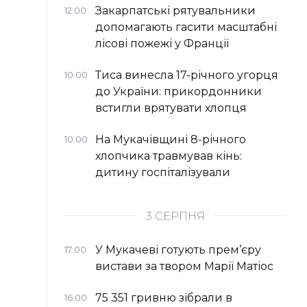
Закарпатські рятувальники
12:00
допомагають гасити масштабні
лісові пожежі у Франції
Тиса винесла 17-річного угорця
10:00
до України: прикордонники
встигли врятувати хлопця
На Мукачівщині 8-річного
10:00
хлопчика травмував кінь:
дитину госпіталізували
3 СЕРПНЯ
У Мукачеві готують прем’єру
17:00
вистави за твором Марії Матіос
75 351 гривню зібрали в
16:00