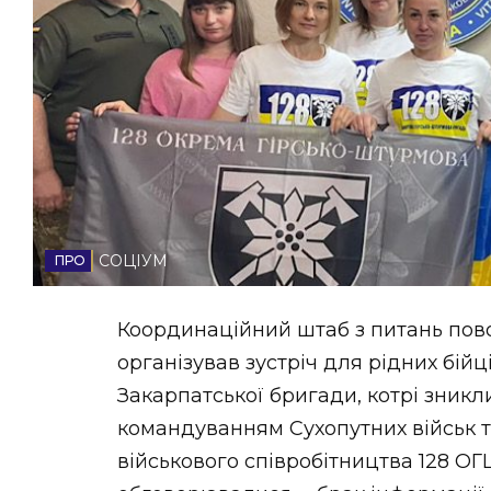
НОВИНИ ЗАХІДНОЇ УКРАЇНИ
ФОТО
ВІДЕО
СОЦІУМ
Координаційний штаб з питань пов
організував зустріч для рідних бійц
Закарпатської бригади, котрі зникли
командуванням Сухопутних військ 
військового співробітництва 128 ОГ