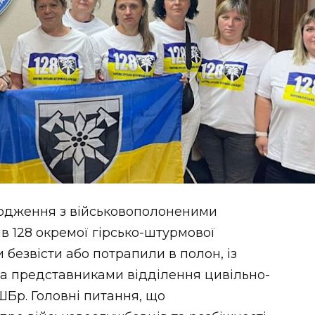
одження з військовополоненими
ів 128 окремої гірсько-штурмової
 безвісти або потрапили в полон, із
та представниками відділення цивільно-
ШБр. Головні питання, що