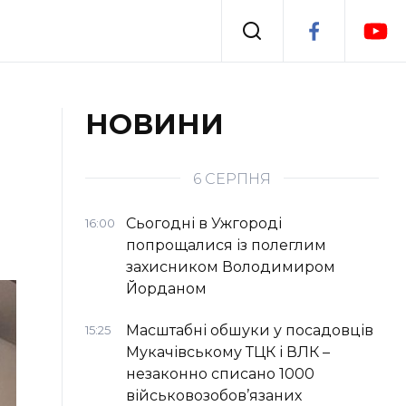
Події
НОВИНИ
я
Втрачений Ужгород
6 СЕРПНЯ
Сьогодні в Ужгороді
16:00
попрощалися із полеглим
захисником Володимиром
Йорданом
Масштабні обшуки у посадовців
15:25
Мукачівському ТЦК і ВЛК –
незаконно списано 1000
військовозобов’язаних