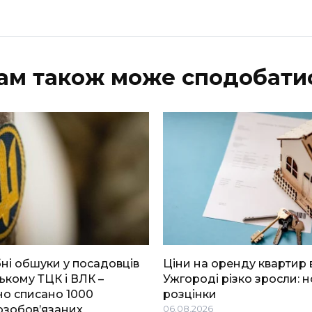
ам також може сподобати
і обшуки у посадовців
Ціни на оренду квартир 
ькому ТЦК і ВЛК –
Ужгороді різко зросли: н
о списано 1000
розцінки
озобов’язаних
06.08.2026