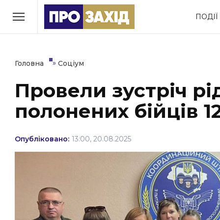
Перейти
ПОДІЇ
до
РУБРИКИ
вмісту
Економіка
Здоров’я
»
Головна
Соціум
Провели зустріч рі
Політика
Соціум
полонених бійців 1
Втрачений Ужгород
(відеоверсія)
Опубліковано:
13:00, 20.08.2025
ЗАКАРПАТСЬКІ НОВИНИ