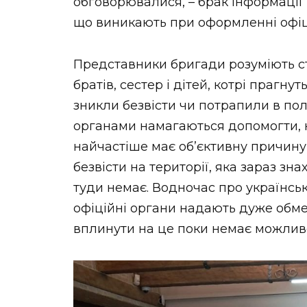
обговорювалися, – брак інформації 
що виникають при оформленні офіці
Представники бригади розуміють ста
братів, сестер і дітей, котрі прагну
зникли безвісти чи потрапили в по
органами намагаються допомогти, н
найчастіше має об’єктивну причину 
безвісти на території, яка зараз зн
туди немає. Водночас про українсь
офіційні органи надають дуже обмеж
вплинути на це поки немає можливо