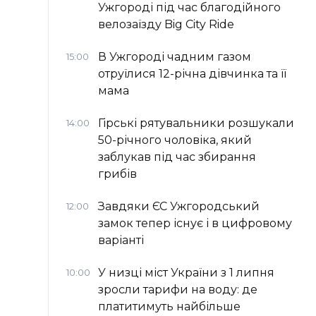
Ужгороді під час благодійного
велозаїзду Big Сity Ride
В Ужгороді чадним газом
15:00
отруїлися 12-річна дівчинка та її
мама
Гірські рятувальники розшукали
14:00
50-річного чоловіка, який
заблукав під час збирання
грибів
Завдяки ЄС Ужгородський
12:00
замок тепер існує і в цифровому
варіанті
У низці міст України з 1 липня
10:00
зросли тарифи на воду: де
платитимуть найбільше