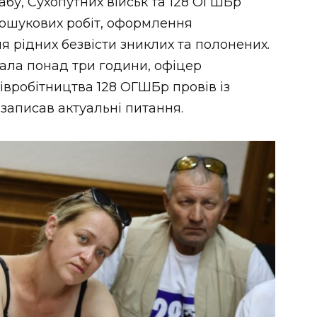
у, Сухопутних військ та 128 ОГШБр
пошукових робіт, оформлення
я рідних безвісти зниклих та полонених.
вала понад три години, офіцер
івробітництва 128 ОГШБр провів із
 записав актуальні питання.