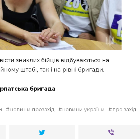
вісти зниклих бійців відбуваються на
йному штабі, так і на рівні бригади.
арпатська бригада
и
новини прозахід
новини україни
про захід