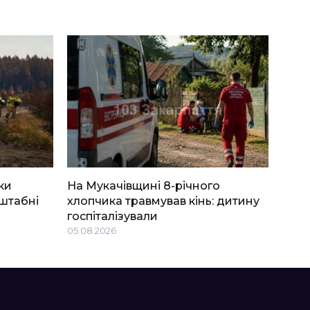
ки
На Мукачівщині 8-річного
штабні
хлопчика травмував кінь: дитину
госпіталізували
05.08.2026