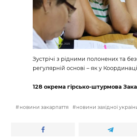
Зустрічі з рідними полонених та без
регулярній основі – як у Координаці
128 окрема гірсько-штурмова Зак
новини закарпаття
новини західної україн