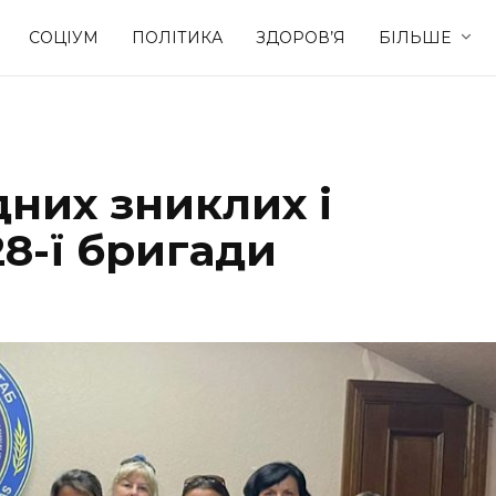
СОЦІУМ
ПОЛІТИКА
ЗДОРОВ’Я
БІЛЬШЕ
Культура
Освіта
дних зниклих і
Спорт
Стиль житт
28-ї бригади