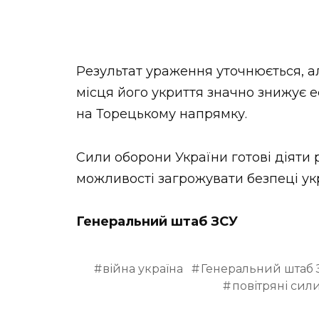
Результат ураження уточнюється, а
місця його укриття значно знижує е
на Торецькому напрямку.
Cили оборони України готові діяти 
можливості загрожувати безпеці ук
Генеральний штаб ЗСУ
війна україна
Генеральний штаб 
повітряні сил