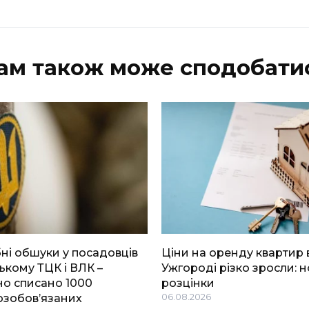
ам також може сподобати
і обшуки у посадовців
Ціни на оренду квартир 
ькому ТЦК і ВЛК –
Ужгороді різко зросли: н
о списано 1000
розцінки
озобов’язаних
06.08.2026