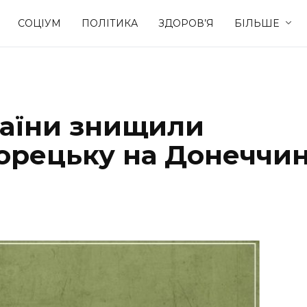
СОЦІУМ
ПОЛІТИКА
ЗДОРОВ’Я
БІЛЬШЕ
Культура
Освіта
раїни знищили
Спорт
Стиль житт
 Торецьку на Донеччин