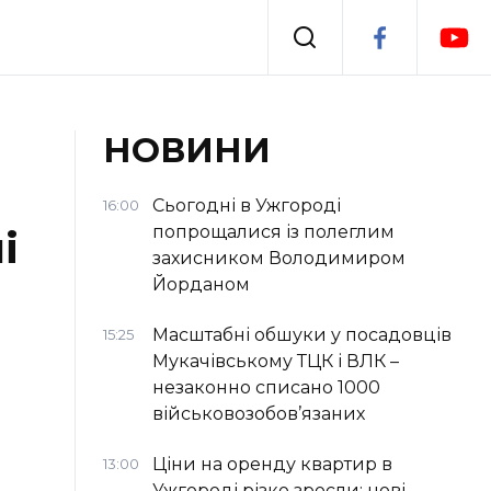
Події
НОВИНИ
я
Втрачений Ужгород
Сьогодні в Ужгороді
16:00
попрощалися із полеглим
і
захисником Володимиром
Йорданом
Масштабні обшуки у посадовців
15:25
Мукачівському ТЦК і ВЛК –
незаконно списано 1000
військовозобов’язаних
Ціни на оренду квартир в
13:00
Ужгороді різко зросли: нові