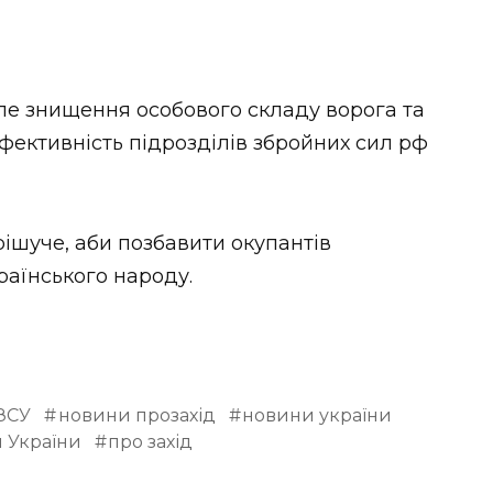
ле знищення особового складу ворога та
фективність підрозділів збройних сил рф
рішуче, аби позбавити окупантів
раїнського народу.
ЗСУ
новини прозахід
новини україни
и України
про захід