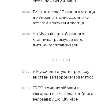
лісові пожежі у Франції
Тиса винесла 17-річного угорця
10:00
до України: прикордонники
встигли врятувати хлопця
На Мукачівщині 8-річного
10:00
хлопчика травмував кінь:
дитину госпіталізували
3 СЕРПНЯ
У Мукачеві готують прем’єру
17:00
вистави за твором Марії Матіос
75 351 гривню зібрали в
16:00
Ужгороді під час благодійного
велозаїзду Big Сity Ride