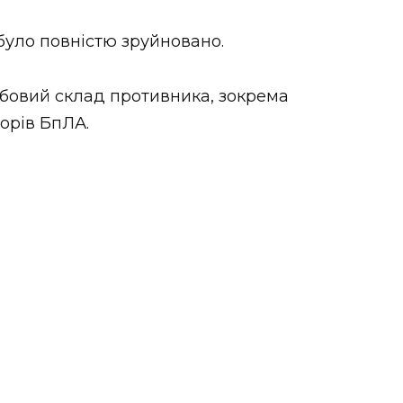
було повністю зруйновано.
обовий склад противника, зокрема
орів БпЛА.