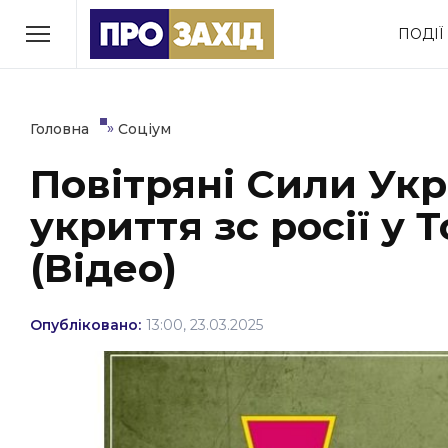
Перейти
ПОДІЇ
до
РУБРИКИ
вмісту
Економіка
Здоров’я
»
Головна
Соціум
Повітряні Сили Ук
Політика
Соціум
укриття зс росії у
Втрачений Ужгород
(відеоверсія)
(Відео)
Опубліковано:
13:00, 23.03.2025
ЗАКАРПАТСЬКІ НОВИНИ