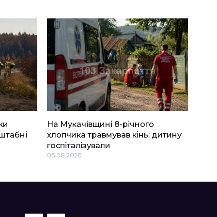
ки
На Мукачівщині 8-річного
штабні
хлопчика травмував кінь: дитину
госпіталізували
05.08.2026