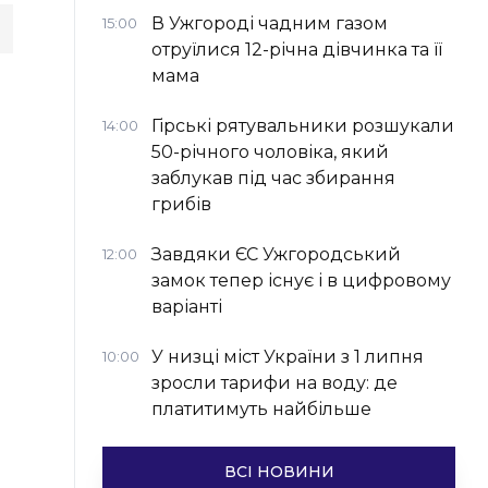
В Ужгороді чадним газом
15:00
отруїлися 12-річна дівчинка та її
мама
Гірські рятувальники розшукали
14:00
50-річного чоловіка, який
заблукав під час збирання
грибів
Завдяки ЄС Ужгородський
12:00
замок тепер існує і в цифровому
варіанті
У низці міст України з 1 липня
10:00
зросли тарифи на воду: де
платитимуть найбільше
ВСІ НОВИНИ