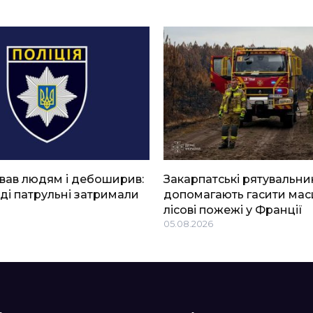
вав людям і дебоширив:
Закарпатські рятувальни
ді патрульні затримали
допомагають гасити мас
лісові пожежі у Франції
05.08.2026