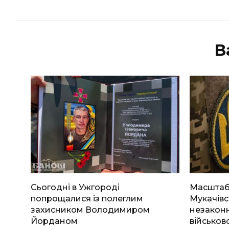
В
Сьогодні в Ужгороді
Масштабн
попрощалися із полеглим
Мукачівс
захисником Володимиром
незаконн
Йорданом
військов