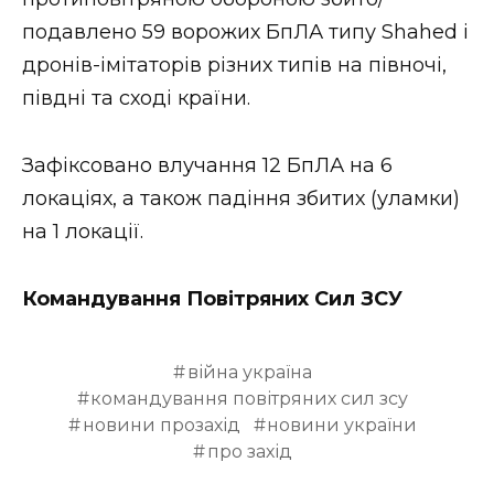
ВІДЕО
подавлено 59 ворожих БпЛА типу Shahed і
дронів-імітаторів різних типів на півночі,
півдні та сході країни.
Зафіксовано влучання 12 БпЛА на 6
локаціях, а також падіння збитих (уламки)
на 1 локації.
Командування Повітряних Сил ЗСУ
війна україна
командування повітряних сил зсу
новини прозахід
новини україни
про захід