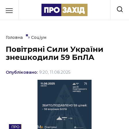
Перейти
до
РУБРИКИ
вмісту
Економіка
»
Головна
Соціум
Здоров’я
Повітряні Сили України
знешкодили 59 БпЛА
Культура
Освіта
Опубліковано:
9:20, 11.08.2025
Події
Політика
Соціум
Спорт
СОЦІУМ