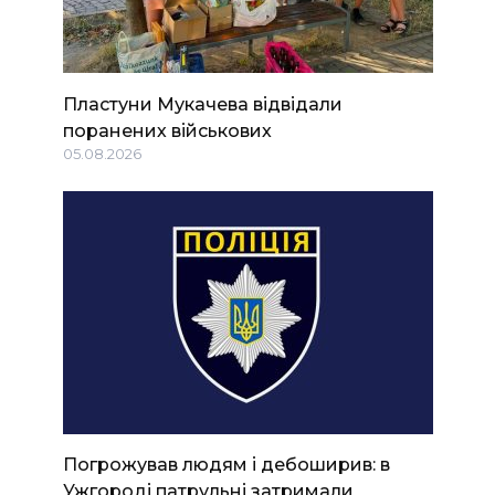
Пластуни Мукачева відвідали
поранених військових
05.08.2026
Погрожував людям і дебоширив: в
Ужгороді патрульні затримали