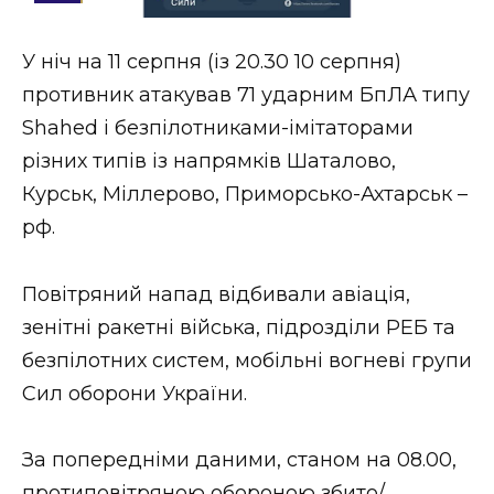
Стиль життя
У ніч на 11 серпня (із 20.30 10 серпня)
Втрачений Ужгород
противник атакував 71 ударним БпЛА типу
Втрачений Ужгород (відеоверсія)
Shahed і безпілотниками-імітаторами
різних типів із напрямків Шаталово,
Курськ, Міллерово, Приморсько-Ахтарськ –
рф.
ЗАКАРПАТСЬКІ НОВИНИ
Повітряний напад відбивали авіація,
НОВИНИ ЗАХІДНОЇ УКРАЇНИ
зенітні ракетні війська, підрозділи РЕБ та
безпілотних систем, мобільні вогневі групи
Сил оборони України.
ФОТО
За попередніми даними, станом на 08.00,
протиповітряною обороною збито/