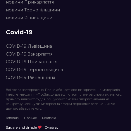
новини Прикарпаття
новини Тернопільщини
новини Рівненщини
Covid-19
COVID-19 Львівщина
COVID-19 Закарпаття
COVID-19 Прикарпаття
COVID-19 Тернопільщина
COVID-19 Рівненщина
Всі права застережено. Повне або часткове використання матеріалів
інтернет-видання «ПроЗахід» дозволяється тільки за умови активного,
прямого, відкритого для пошукових систем гіперпосилання на
конкретну новину чи матеріал та згадки першоджерела не нижче
другого абзацу тексту.
Головна
Про нас
Реклама
Square and simple
| Cvadrat