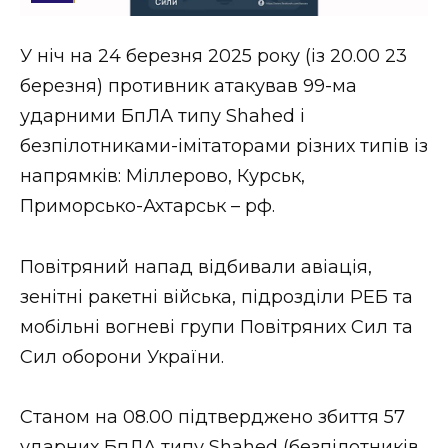
Стиль життя
У ніч на 24 березня 2025 року (із 20.00 23
Втрачений Ужгород
березня) противник атакував 99-ма
Втрачений Ужгород (відеоверсія)
ударними БпЛА типу Shahed і
безпілотниками-імітаторами різних типів із
напрямків: Міллерово, Курськ,
Приморсько-Ахтарськ – рф.
ЗАКАРПАТСЬКІ НОВИНИ
Повітряний напад відбивали авіація,
НОВИНИ ЗАХІДНОЇ УКРАЇНИ
зенітні ракетні війська, підрозділи РЕБ та
мобільні вогневі групи Повітряних Сил та
Сил оборони України.
ФОТО
Станом на 08.00 підтверджено збиття 57
ударних БпЛА типу Shahed (безпілотників