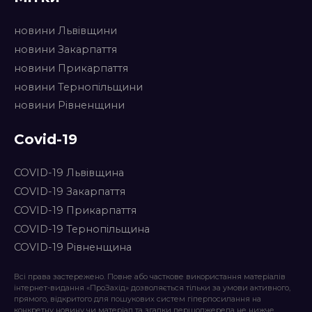
новини Львівщини
новини Закарпаття
новини Прикарпаття
новини Тернопільщини
новини Рівненщини
Covid-19
COVID-19 Львівщина
COVID-19 Закарпаття
COVID-19 Прикарпаття
COVID-19 Тернопільщина
COVID-19 Рівненщина
Всі права застережено. Повне або часткове використання матеріалів
інтернет-видання «ПроЗахід» дозволяється тільки за умови активного,
прямого, відкритого для пошукових систем гіперпосилання на
конкретну новину чи матеріал та згадки першоджерела не нижче