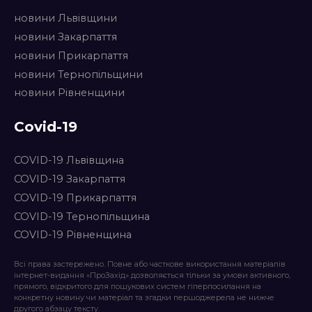
новини Львівщини
новини Закарпаття
новини Прикарпаття
новини Тернопільщини
новини Рівненщини
Covid-19
COVID-19 Львівщина
COVID-19 Закарпаття
COVID-19 Прикарпаття
COVID-19 Тернопільщина
COVID-19 Рівненщина
Всі права застережено. Повне або часткове використання матеріалів
інтернет-видання «ПроЗахід» дозволяється тільки за умови активного,
прямого, відкритого для пошукових систем гіперпосилання на
конкретну новину чи матеріал та згадки першоджерела не нижче
другого абзацу тексту.