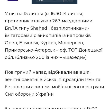
Стиль життя
У ніч на 15 липня (із 16.30 14 липня)
Втрачений Ужгород
противник атакував 267-ма ударними
Втрачений Ужгород (відеоверсія)
БпЛА типу Shahed і безпілотниками-
імітаторами різних типів із напрямків:
Орел, Брянськ, Курськ, Міллерово,
Приморсько-Ахтарськ – рф, ТОТ Донецької
ЗАКАРПАТСЬКІ НОВИНИ
обл. (близько 200 із них – «шахеди»).
НОВИНИ ЗАХІДНОЇ УКРАЇНИ
Повітряний напад відбивали авіація,
зенітні ракетні війська, підрозділи РЕБ та
безпілотних систем, мобільні вогневі групи
ФОТО
Сил оборони України.
За попередніми даними станом на 13.00