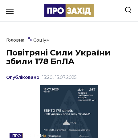
Перейти
до
РУБРИКИ
вмісту
Економіка
»
Головна
Соціум
Здоров’я
Повітряні Сили України
збили 178 БпЛА
Культура
Освіта
Опубліковано:
13:20, 15.07.2025
Події
Політика
Соціум
Спорт
СОЦІУМ