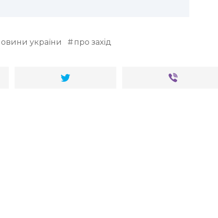
новини україни
про захід