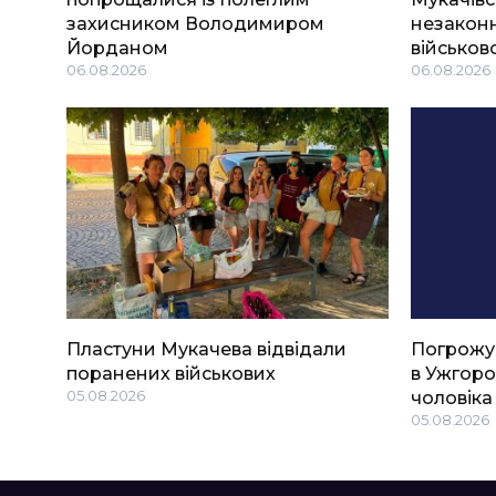
захисником Володимиром
незаконн
Йорданом
військов
06.08.2026
06.08.2026
Пластуни Мукачева відвідали
Погрожу
поранених військових
в Ужгоро
05.08.2026
чоловіка
05.08.2026