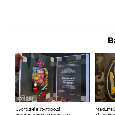
В
Сьогодні в Ужгороді
Масштабн
попрощалися із полеглим
Мукачівс