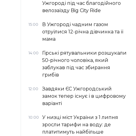
Ужгороді під час благодійного
велозаїзду Big Сity Ride
В Ужгороді чадним газом
15:00
отруїлися 12-річна дівчинка та її
мама
Гірські рятувальники розшукали
14:00
50-річного чоловіка, який
заблукав під час збирання
грибів
Завдяки ЄС Ужгородський
12:00
замок тепер існує і в цифровому
варіанті
У низці міст України з 1 липня
10:00
зросли тарифи на воду: де
платитимуть найбільше