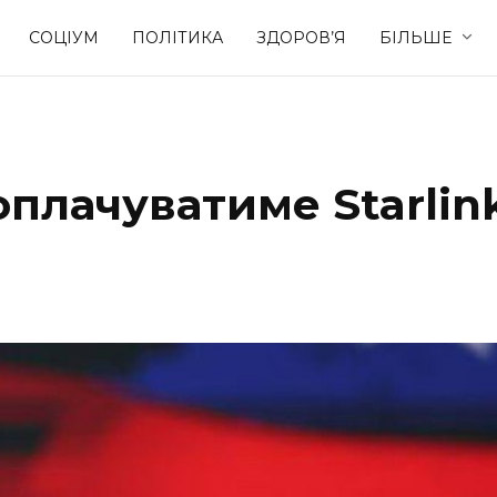
СОЦІУМ
ПОЛІТИКА
ЗДОРОВ’Я
БІЛЬШЕ
Культура
Освіта
плачуватиме Starlin
Спорт
Стиль житт