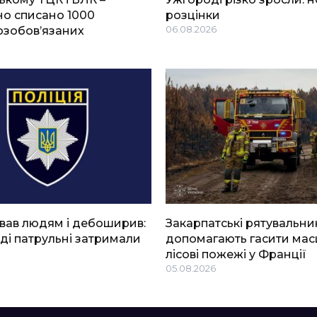
о списано 1000
розцінки
озобов’язаних
06.08.2026
вав людям і дебоширив:
Закарпатські рятувальни
ді патрульні затримали
допомагають гасити мас
лісові пожежі у Франції
05.08.2026