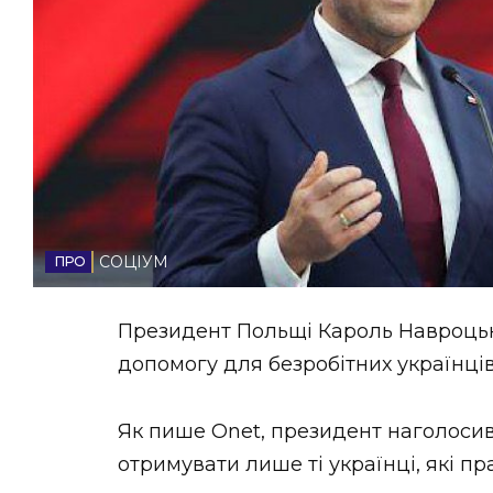
НОВИНИ ЗАХІДНОЇ УКРАЇНИ
ФОТО
ВІДЕО
СОЦІУМ
Президент Польщі Кароль Навроцьк
допомогу для безробітних українців
Як пише Onet, президент наголосив
отримувати лише ті українці, які п