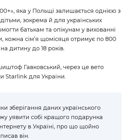
800+», яка у Польщі залишається однією з
дітьми, зокрема й для українських
омогти батькам та опікунам у вихованні
и, кожна сім’я щомісяця отримує по 800
на дитину до 18 років.
Кшиштоф Гавковський, через це вето
Starlink для України.
мки зберігання даних українського
ожу уявити собі кращого подарунка
інтернету в Україні, про що щойно
писав він.