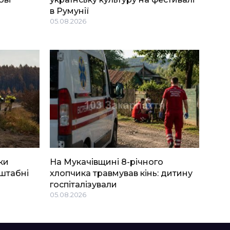
в Румунії
05.08.2026
ки
На Мукачівщині 8-річного
штабні
хлопчика травмував кінь: дитину
госпіталізували
05.08.2026