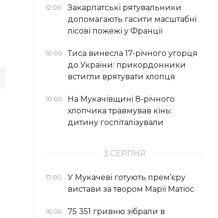
Закарпатські рятувальники
12:00
допомагають гасити масштабні
лісові пожежі у Франції
Тиса винесла 17-річного угорця
10:00
до України: прикордонники
встигли врятувати хлопця
На Мукачівщині 8-річного
10:00
хлопчика травмував кінь:
дитину госпіталізували
3 СЕРПНЯ
У Мукачеві готують прем’єру
17:00
вистави за твором Марії Матіос
75 351 гривню зібрали в
16:00