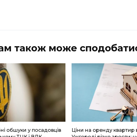
ам також може сподобати
і обшуки у посадовців
Ціни на оренду квартир 
ькому ТЦК і ВЛК –
Ужгороді різко зросли: н