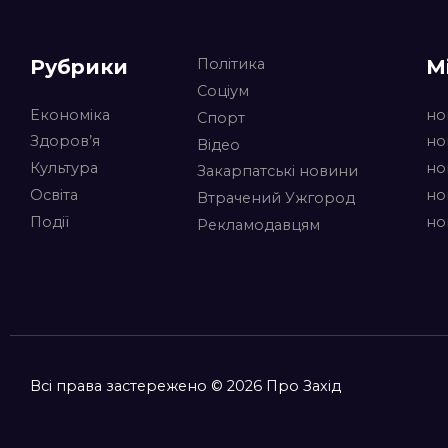
Рубрики
М
Політика
Соціум
Економіка
но
Спорт
Здоров’я
но
Відео
Культура
но
Закарпатські новини
Освіта
но
Втрачений Ужгород
Події
но
Рекламодавцям
Всі права застережено © 2026 Про Захід