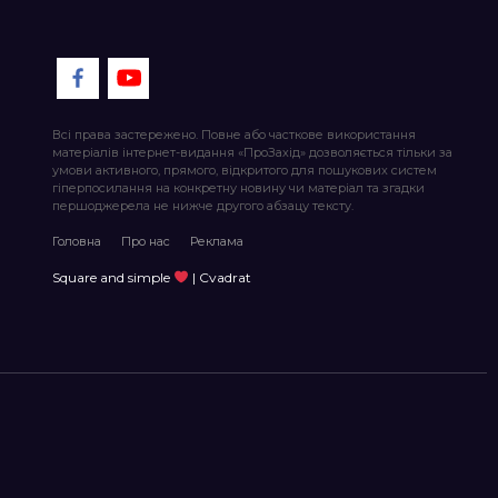
Всі права застережено. Повне або часткове використання
матеріалів інтернет-видання «ПроЗахід» дозволяється тільки за
умови активного, прямого, відкритого для пошукових систем
гіперпосилання на конкретну новину чи матеріал та згадки
першоджерела не нижче другого абзацу тексту.
Головна
Про нас
Реклама
Square and simple
| Cvadrat