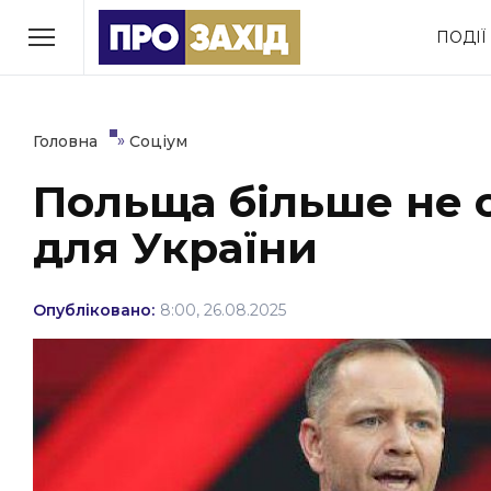
Перейти
ПОДІЇ
до
РУБРИКИ
вмісту
Економіка
Здоров’я
»
Головна
Соціум
Польща більше не о
Політика
Соціум
для України
Втрачений Ужгород
(відеоверсія)
Опубліковано:
8:00, 26.08.2025
ЗАКАРПАТСЬКІ НОВИНИ