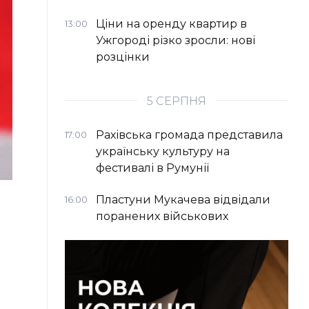
Ціни на оренду квартир в
13:00
Ужгороді різко зросли: нові
розцінки
5 СЕРПНЯ
Рахівська громада представила
17:00
українську культуру на
фестивалі в Румунії
Пластуни Мукачева відвідали
16:00
поранених військових