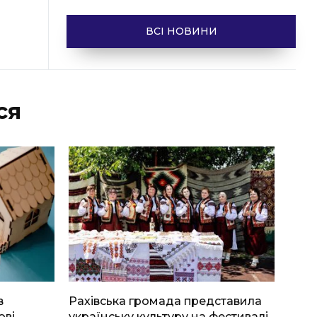
ВСІ НОВИНИ
ся
в
Рахівська громада представила
ові
українську культуру на фестивалі