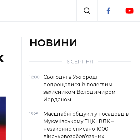
Події
НОВИНИ
k
я
Втрачений Ужгород
6 СЕРПНЯ
Сьогодні в Ужгороді
16:00
попрощалися із полеглим
захисником Володимиром
Йорданом
Масштабні обшуки у посадовців
15:25
Мукачівському ТЦК і ВЛК –
незаконно списано 1000
військовозобов’язаних