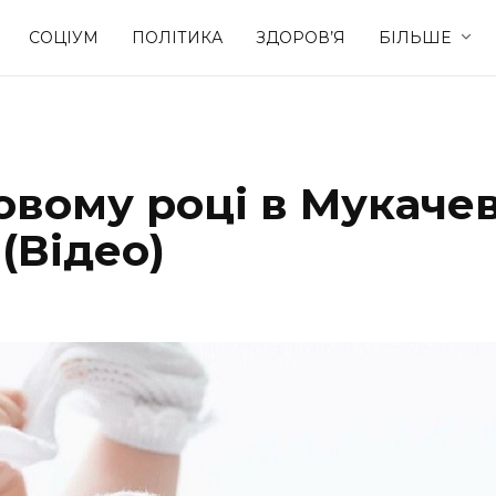
СОЦІУМ
ПОЛІТИКА
ЗДОРОВ’Я
БІЛЬШЕ
Культура
Освіта
овому році в Мукачев
Спорт
Стиль житт
(Відео)