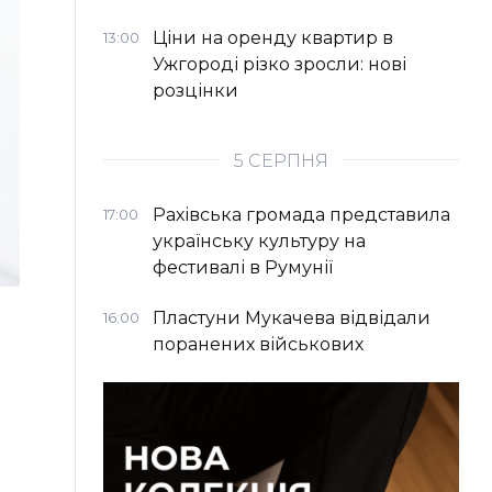
Ціни на оренду квартир в
13:00
Ужгороді різко зросли: нові
розцінки
5 СЕРПНЯ
Рахівська громада представила
17:00
українську культуру на
фестивалі в Румунії
Пластуни Мукачева відвідали
16:00
поранених військових