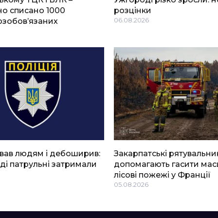
о списано 1000
розцінки
озобов’язаних
06.08.2026
вав людям і дебоширив:
Закарпатські рятувальни
ді патрульні затримали
допомагають гасити мас
лісові пожежі у Франції
05.08.2026