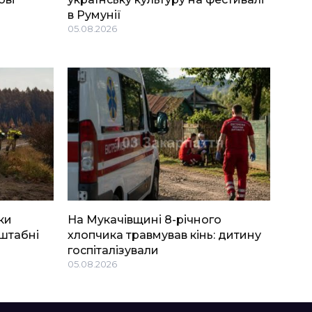
в Румунії
05.08.2026
ки
На Мукачівщині 8-річного
штабні
хлопчика травмував кінь: дитину
госпіталізували
05.08.2026