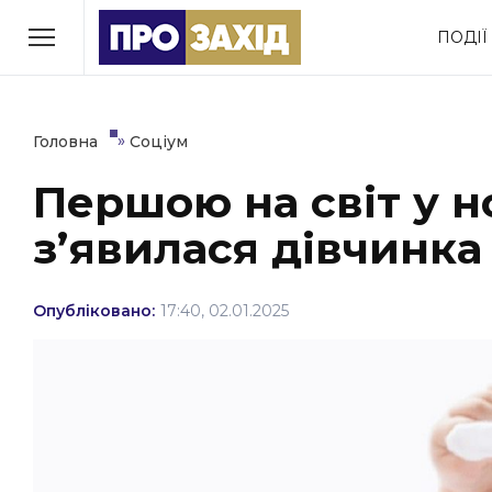
Перейти
ПОДІЇ
до
РУБРИКИ
вмісту
Економіка
Здоров’я
»
Головна
Соціум
Першою на світ у н
Політика
Соціум
з’явилася дівчинка 
Втрачений Ужгород
(відеоверсія)
Опубліковано:
17:40, 02.01.2025
ЗАКАРПАТСЬКІ НОВИНИ