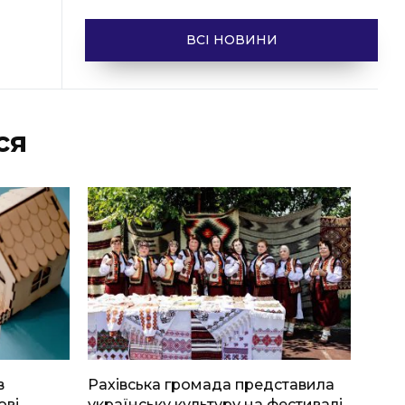
ВСІ НОВИНИ
ся
в
Рахівська громада представила
ові
українську культуру на фестивалі