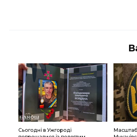
В
Сьогодні в Ужгороді
Масштабн
попрощалися із полеглим
Мукачівс