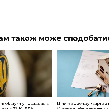
ам також може сподобати
і обшуки у посадовців
Ціни на оренду квартир 
ькому ТЦК і ВЛК –
Ужгороді різко зросли: н