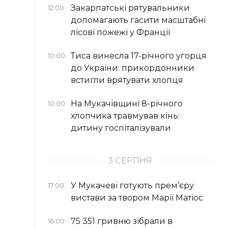
Закарпатські рятувальники
12:00
допомагають гасити масштабні
лісові пожежі у Франції
Тиса винесла 17-річного угорця
10:00
до України: прикордонники
встигли врятувати хлопця
На Мукачівщині 8-річного
10:00
хлопчика травмував кінь:
дитину госпіталізували
3 СЕРПНЯ
У Мукачеві готують прем’єру
17:00
вистави за твором Марії Матіос
75 351 гривню зібрали в
16:00