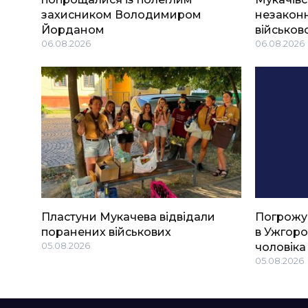
захисником Володимиром
незаконн
Йорданом
військов
06.08.2026
06.08.2026
Пластуни Мукачева відвідали
Погрожу
поранених військових
в Ужгоро
05.08.2026
чоловіка
05.08.2026