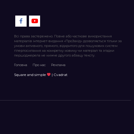
Всі права застережено. Повне або часткове використання
матеріалів інтернет-видання «ПроЗахід» дозволяється тільки за
умови активного, прямого, відкритого для пошукових систем
гіперпосилання на конкретну новину чи матеріал та згадки
першоджерела не нижче другого абзацу тексту.
Головна
Про нас
Реклама
Square and simple
| Cvadrat