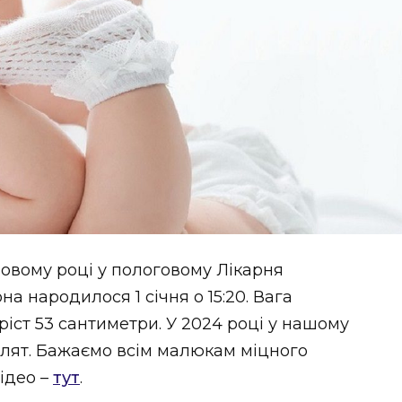
вому році у пологовому Лікарня
а народилося 1 січня о 15:20. Вага
ріст 53 сантиметри. У 2024 році у нашому
лят. Бажаємо всім малюкам міцного
ідео –
тут
.