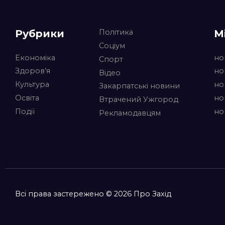
Рубрики
М
Політика
Соціум
Економіка
но
Спорт
Здоров’я
но
Відео
Культура
но
Закарпатські новини
Освіта
но
Втрачений Ужгород
Події
но
Рекламодавцям
Всі права застережено © 2026 Про Захід