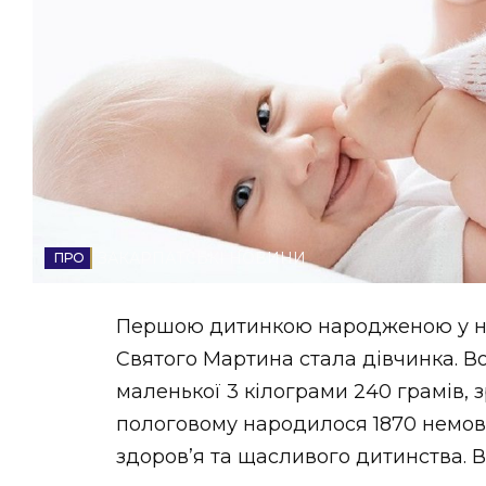
НОВИНИ ЗАХІДНОЇ УКРАЇНИ
ФОТО
ВІДЕО
ЗАКАРПАТСЬКІ НОВИНИ
Першою дитинкою народженою у но
Святого Мартина стала дівчинка. Вон
маленької 3 кілограми 240 грамів, з
пологовому народилося 1870 немов
здоров’я та щасливого дитинства. В