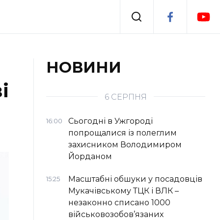
Події
НОВИНИ
і
я
Втрачений Ужгород
6 СЕРПНЯ
Сьогодні в Ужгороді
16:00
попрощалися із полеглим
захисником Володимиром
Йорданом
Масштабні обшуки у посадовців
15:25
Мукачівському ТЦК і ВЛК –
незаконно списано 1000
військовозобов’язаних