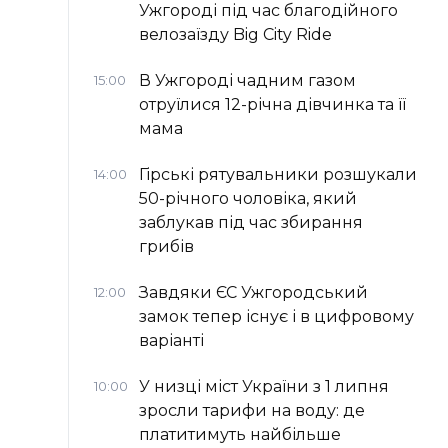
Ужгороді під час благодійного
велозаїзду Big Сity Ride
В Ужгороді чадним газом
15:00
отруїлися 12-річна дівчинка та її
мама
Гірські рятувальники розшукали
14:00
50-річного чоловіка, який
заблукав під час збирання
грибів
Завдяки ЄС Ужгородський
12:00
замок тепер існує і в цифровому
варіанті
У низці міст України з 1 липня
10:00
зросли тарифи на воду: де
платитимуть найбільше