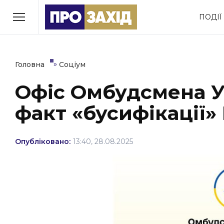
Перейти
ПОДІЇ
до
РУБРИКИ
вмісту
Економіка
Здоров’я
»
Головна
Соціум
Офіс Омбудсмена У
Політика
Соціум
факт «бусифікації»
Втрачений Ужгород
(відеоверсія)
Опубліковано:
13:40, 28.08.2025
ЗАКАРПАТСЬКІ НОВИНИ