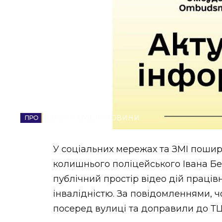
НОВИНИ ЗАХІДНОЇ УКРАЇНИ
ФОТО
ВІДЕО
ЗАКАРПАТСЬКІ НОВИНИ
У соціальних мережах та ЗМІ поши
колишнього поліцейського Івана Бе
публічний простір відео дій праців
інвалідністю. За повідомленнями, ч
посеред вулиці та доправили до ТЦ