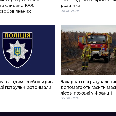
о списано 1000
розцінки
озобов’язаних
06.08.2026
вав людям і дебоширив:
Закарпатські рятувальни
ді патрульні затримали
допомагають гасити мас
лісові пожежі у Франції
05.08.2026