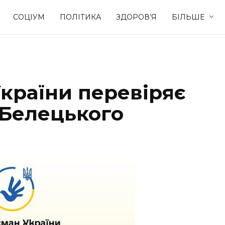
СОЦІУМ
ПОЛІТИКА
ЗДОРОВ’Я
БІЛЬШЕ
Культура
Освіта
країни перевіряє
Спорт
Стиль житт
 Белецького