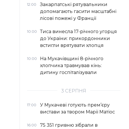
Закарпатські рятувальники
12:00
допомагають гасити масштабні
лісові пожежі у Франції
Тиса винесла 17-річного угорця
10:00
до України: прикордонники
встигли врятувати хлопця
На Мукачівщині 8-річного
10:00
хлопчика травмував кінь:
дитину госпіталізували
3 СЕРПНЯ
У Мукачеві готують прем’єру
17:00
вистави за твором Марії Матіос
75 351 гривню зібрали в
16:00