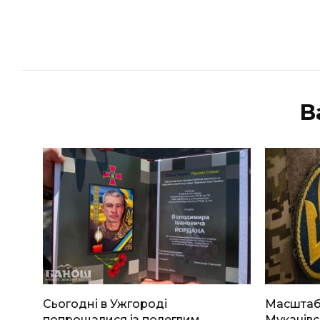
В
Сьогодні в Ужгороді
Масштабн
попрощалися із полеглим
Мукачівс