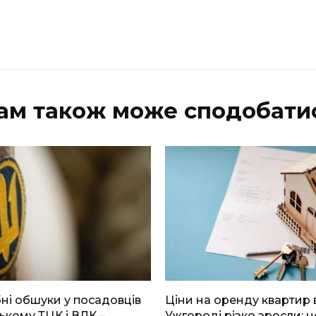
ам також може сподобати
і обшуки у посадовців
Ціни на оренду квартир 
ькому ТЦК і ВЛК –
Ужгороді різко зросли: н