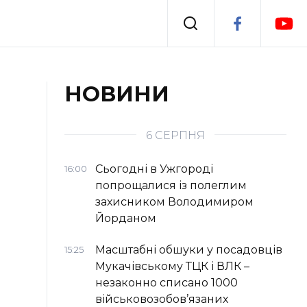
Події
НОВИНИ
я
Втрачений Ужгород
6 СЕРПНЯ
Сьогодні в Ужгороді
16:00
попрощалися із полеглим
захисником Володимиром
Йорданом
Масштабні обшуки у посадовців
15:25
Мукачівському ТЦК і ВЛК –
незаконно списано 1000
військовозобов’язаних