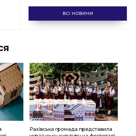
ВСІ НОВИНИ
ся
в
Рахівська громада представила
ові
українську культуру на фестивалі