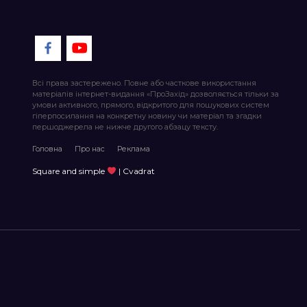
Всі права застережено. Повне або часткове використання
матеріалів інтернет-видання «ПроЗахід» дозволяється тільки за
умови активного, прямого, відкритого для пошукових систем
гіперпосилання на конкретну новину чи матеріал та згадки
першоджерела не нижче другого абзацу тексту.
Головна
Про нас
Реклама
Square and simple
| Cvadrat