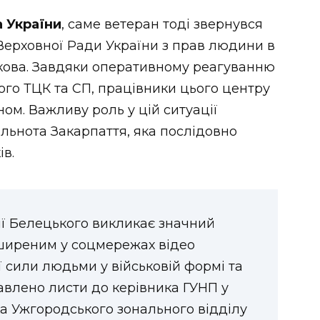
 України
, саме ветеран тоді звернувся
ерховної Ради України з прав людини в
чкова. Завдяки оперативному реагуванню
го ТЦК та СП, працівники цього центру
ом. Важливу роль у цій ситуації
ільнота Закарпаття, яка послідовно
ів.
ції Белецького викликає значний
поширеним у соцмережах відео
 сили людьми у військовій формі та
влено листи до керівника ГУНП у
ка Ужгородського зонального відділу