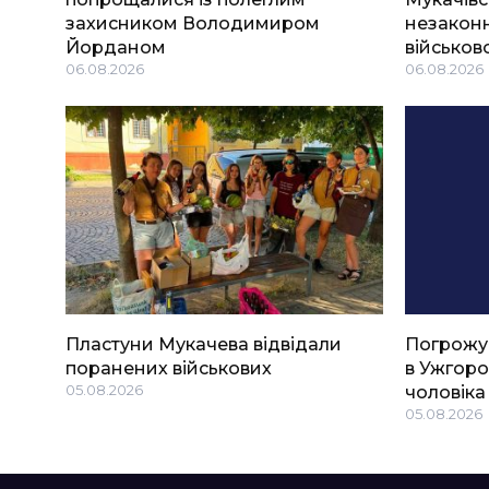
захисником Володимиром
незаконн
Йорданом
військов
06.08.2026
06.08.2026
Пластуни Мукачева відвідали
Погрожу
поранених військових
в Ужгоро
05.08.2026
чоловіка
05.08.2026