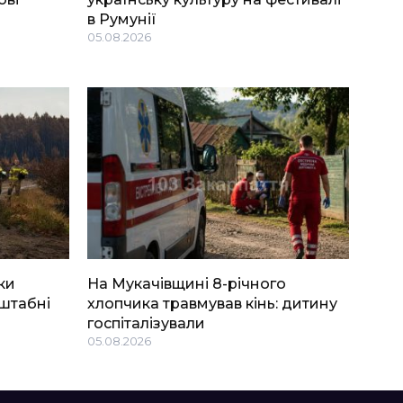
в Румунії
05.08.2026
ки
На Мукачівщині 8-річного
штабні
хлопчика травмував кінь: дитину
госпіталізували
05.08.2026