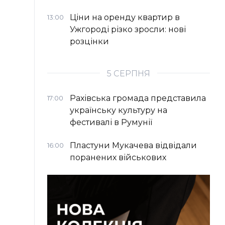
Ціни на оренду квартир в
13:00
Ужгороді різко зросли: нові
розцінки
5 СЕРПНЯ
Рахівська громада представила
17:00
українську культуру на
фестивалі в Румунії
Пластуни Мукачева відвідали
16:00
поранених військових