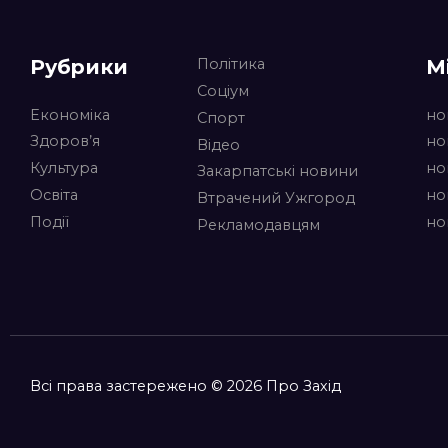
Рубрики
М
Політика
Соціум
Економіка
но
Спорт
Здоров’я
но
Відео
Культура
но
Закарпатські новини
Освіта
но
Втрачений Ужгород
Події
но
Рекламодавцям
Всі права застережено © 2026 Про Захід