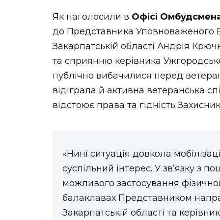
Як наголосили в
Офісі Омбудсмена
до Представника Уповноваженого В
Закарпатській області Андрія Крю
та сприянню керівника Ужгородсько
публічно вибачилися перед ветеран
відіграла й активна ветеранська сп
відстоює права та гідність Захисник
«Нині ситуація довкола мобіліза
суспільний інтерес. У зв’язку з 
можливого застосування фізичної
балаклавах Представником напра
Закарпатській області та керівни