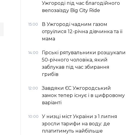
Ужгороді під час благодійного
велозаїзду Big Сity Ride
В Ужгороді чадним газом
15:00
отруїлися 12-річна дівчинка та її
мама
Гірські рятувальники розшукали
14:00
50-річного чоловіка, який
заблукав під час збирання
грибів
Завдяки ЄС Ужгородський
12:00
замок тепер існує і в цифровому
варіанті
У низці міст України з 1 липня
10:00
зросли тарифи на воду: де
платитимуть найбільше