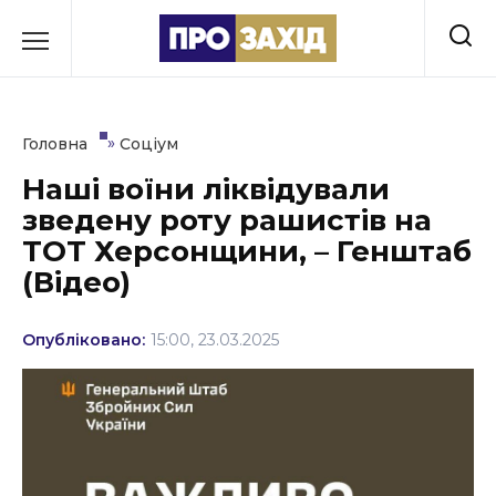
Перейти
до
РУБРИКИ
вмісту
Економіка
»
Головна
Соціум
Здоров’я
Наші воїни ліквідували
зведену роту рашистів на
Культура
ТОТ Херсонщини, – Генштаб
Освіта
(Відео)
Події
Опубліковано:
15:00, 23.03.2025
Політика
Соціум
Спорт