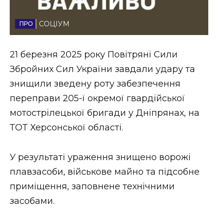
Стиль життя
СОЦІУМ
Втрачений Ужгород
21 березня 2025 року Повітряні Сили
Втрачений Ужгород (відеоверсія)
Збройних Сил України завдали удару та
знищили зведену роту забезпечення
переправи 205-ї окремої гвардійської
ЗАКАРПАТСЬКІ НОВИНИ
мотострілецької бригади у Дніпрянах, на
ТОТ Херсонської області.
НОВИНИ ЗАХІДНОЇ УКРАЇНИ
У результаті ураження знищено ворожі
плавзасоби, військове майно та підсобне
ФОТО
приміщення, заповнене технічними
засобами.