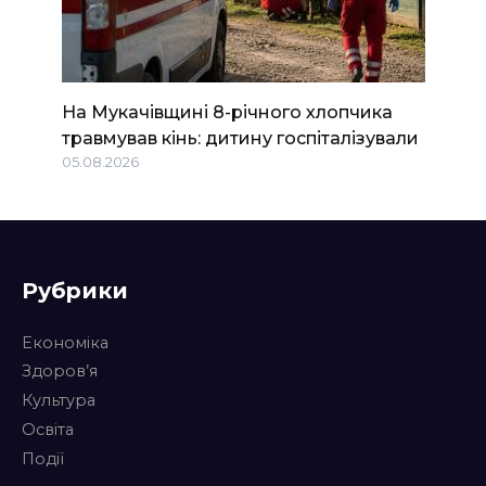
На Мукачівщині 8-річного хлопчика
травмував кінь: дитину госпіталізували
05.08.2026
Рубрики
Економіка
Здоров’я
Культура
Освіта
Події