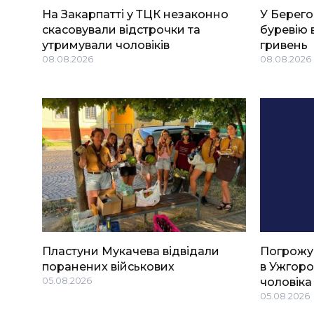
На Закарпатті у ТЦК незаконно
У Берего
скасовували відстрочки та
буревію 
утримували чоловіків
гривень
08.08.2026
08.08.2026
Пластуни Мукачева відвідали
Погрожу
поранених військових
в Ужгоро
05.08.2026
чоловіка
05.08.2026