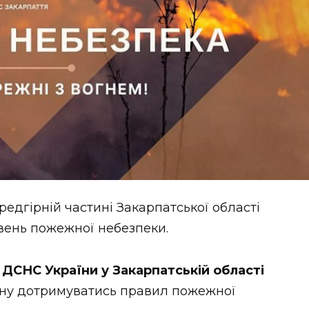
едгірній частині Закарпатської області
івень пожежної небезпеки.
 ДСНС України у Закарпатській області
іону дотримуватись правил пожежної