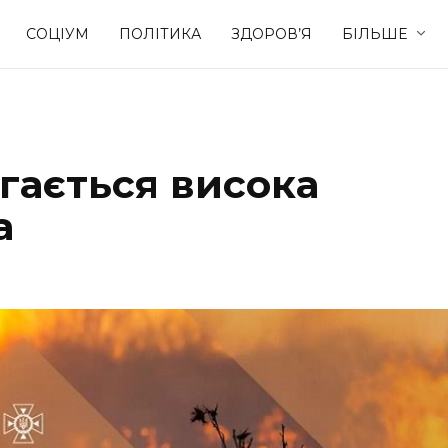
СОЦІУМ
ПОЛІТИКА
ЗДОРОВ’Я
БІЛЬШЕ
Культура
Освіта
ігається висока
Спорт
Стиль житт
а