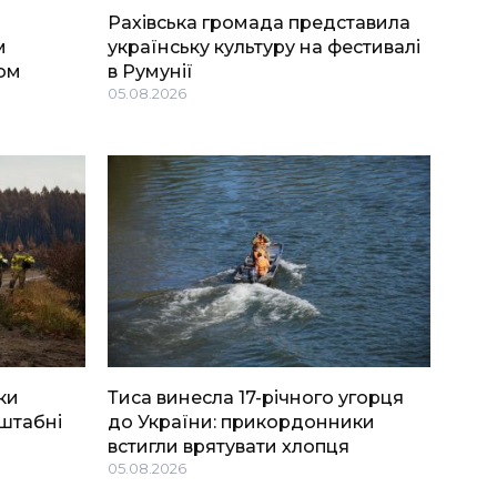
Рахівська громада представила
м
українську культуру на фестивалі
ом
в Румунії
05.08.2026
ки
Тиса винесла 17-річного угорця
штабні
до України: прикордонники
встигли врятувати хлопця
05.08.2026