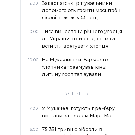
Закарпатські рятувальники
12:00
допомагають гасити масштабні
лісові пожежі у Франції
Тиса винесла 17-річного угорця
10:00
до України: прикордонники
встигли врятувати хлопця
На Мукачівщині 8-річного
10:00
хлопчика травмував кінь:
дитину госпіталізували
3 СЕРПНЯ
У Мукачеві готують прем’єру
17:00
вистави за твором Марії Матіос
75 351 гривню зібрали в
16:00