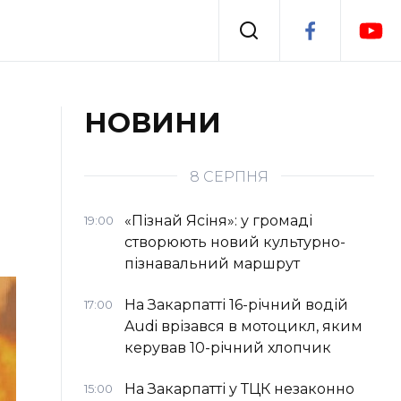
Події
НОВИНИ
я
Втрачений Ужгород
8 СЕРПНЯ
«Пізнай Ясіня»: у громаді
19:00
створюють новий культурно-
пізнавальний маршрут
На Закарпатті 16-річний водій
17:00
Audi врізався в мотоцикл, яким
керував 10-річний хлопчик
На Закарпатті у ТЦК незаконно
15:00