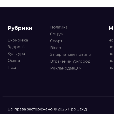
Рубрики
М
Політика
Соціум
Економіка
но
Спорт
Здоров’я
но
Відео
Культура
но
Закарпатські новини
Освіта
но
Втрачений Ужгород
Події
но
Рекламодавцям
Всі права застережено © 2026 Про Захід