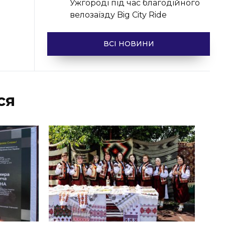
Ужгороді під час благодійного
велозаїзду Big Сity Ride
ВСІ НОВИНИ
ся