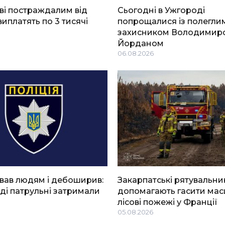
ві постраждалим від
Сьогодні в Ужгороді
виплатять по 3 тисячі
попрощалися із полегли
захисником Володимир
Йорданом
06.08.2026
вав людям і дебоширив:
Закарпатські рятувальни
ді патрульні затримали
допомагають гасити мас
лісові пожежі у Франції
05.08.2026