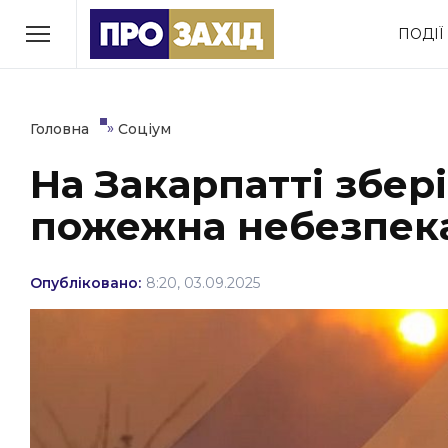
Перейти
ПОДІЇ
до
РУБРИКИ
вмісту
Економіка
Здоров’я
»
Головна
Соціум
На Закарпатті збер
Політика
Соціум
пожежна небезпек
Втрачений Ужгород
(відеоверсія)
Опубліковано:
8:20, 03.09.2025
ЗАКАРПАТСЬКІ НОВИНИ