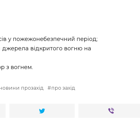
ісів у пожежонебезпечний період;
і джерела відкритого вогню на
р з вогнем.
новини прозахід
про захід