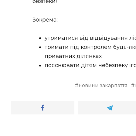
безпеки!
Зокрема:
утриматися від відвідування л
тримати під контролем будь-як
приватних ділянках;
пояснювати дітям небезпеку іго
новини закарпаття