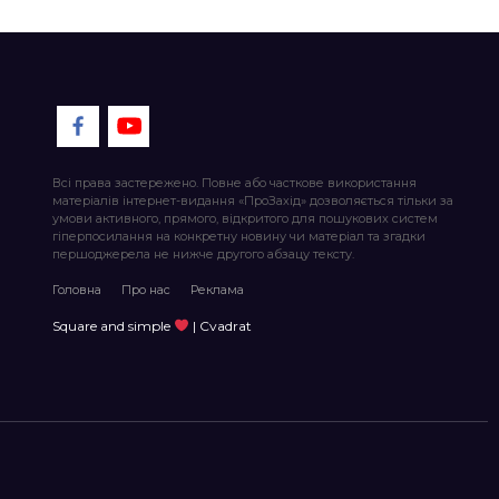
Всі права застережено. Повне або часткове використання
матеріалів інтернет-видання «ПроЗахід» дозволяється тільки за
умови активного, прямого, відкритого для пошукових систем
гіперпосилання на конкретну новину чи матеріал та згадки
першоджерела не нижче другого абзацу тексту.
Головна
Про нас
Реклама
Square and simple
| Cvadrat