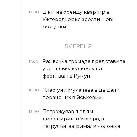
Ціни на оренду квартир в
13:00
Ужгороді різко зросли: нові
розцінки
5 СЕРПНЯ
Рахівська громада представила
17:00
українську культуру на
фестивалі в Румунії
Пластуни Мукачева відвідали
16:00
поранених військових
Погрожував людям і
13:00
дебоширив: в Ужгороді
патрульні затримали чоловіка