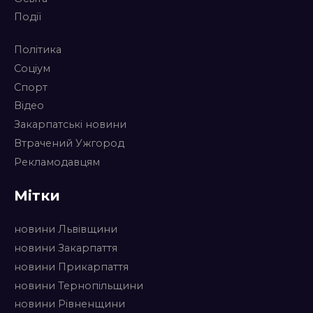
Події
Політика
Соціум
Спорт
Відео
Закарпатські новини
Втрачений Ужгород
Рекламодавцям
Мітки
новини Львівщини
новини Закарпаття
новини Прикарпаття
новини Тернопільщини
новини Рівненщини