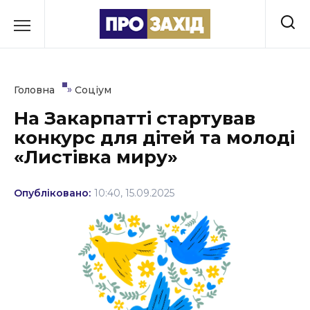
Перейти
до
РУБРИКИ
вмісту
Економіка
»
Головна
Соціум
Здоров’я
На Закарпатті стартував
конкурс для дітей та молоді
Культура
«Листівка миру»
Освіта
Опубліковано:
10:40, 15.09.2025
Події
Політика
Соціум
Спорт