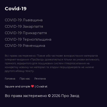
Covid-19
COVID-19 Львівщина
COVID-19 Закарпаття
COVID-19 Прикарпаття
COVID-19 Тернопільщина
COVID-19 Рівненщина
Всі права застережено. Повне або часткове використання матеріалів
інтернет-видання «ПроЗахід» дозволяється тільки за умови активного,
прямого, відкритого для пошукових систем гіперпосилання на
конкретну новину чи матеріал та згадки першоджерела не нижче
другого абзацу тексту.
Головна
Про нас
Реклама
Square and simple
| Cvadrat
Всі права застережено © 2026 Про Захід