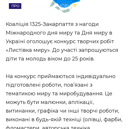
ЗАКАРПАТСЬКІ НОВИНИ
Стиль життя
Втрачений Ужгород
Коаліція 1325-Закарпаття з нагоди
Міжнародного дня миру та Дня миру в
Втрачений Ужгород (відеоверсія)
Україні оголошує конкурс творчих робіт
«Листівка миру». До участі запрошуються
діти та молодь віком до 25 років.
ЗАКАРПАТСЬКІ НОВИНИ
На конкурс приймаються індивідуально
підготовлені роботи, пов’язані з
НОВИНИ ЗАХІДНОЇ УКРАЇНИ
тематикою миру та миробудування. Це
можуть бути малюнки, аплікації,
ФОТО
витинанки, графіка чи інші творчі роботи,
виконані в будь-якій техніці (олівці, фарби,
фломастери, авторська техніка,