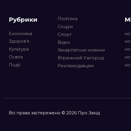
Рубрики
М
Політика
Соціум
Економіка
но
Спорт
Здоров’я
но
Відео
Культура
но
Закарпатські новини
Освіта
но
Втрачений Ужгород
Події
но
Рекламодавцям
Всі права застережено © 2026 Про Захід