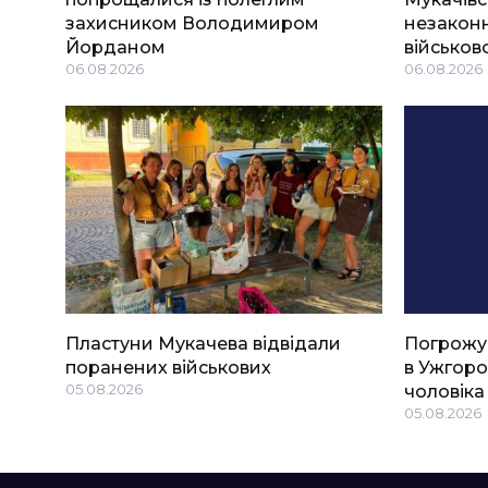
захисником Володимиром
незаконн
Йорданом
військов
06.08.2026
06.08.2026
Пластуни Мукачева відвідали
Погрожу
поранених військових
в Ужгоро
05.08.2026
чоловіка
05.08.2026