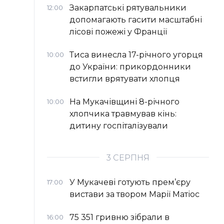
Закарпатські рятувальники
12:00
допомагають гасити масштабні
лісові пожежі у Франції
Тиса винесла 17-річного угорця
10:00
до України: прикордонники
встигли врятувати хлопця
На Мукачівщині 8-річного
10:00
хлопчика травмував кінь:
дитину госпіталізували
3 СЕРПНЯ
У Мукачеві готують прем’єру
17:00
вистави за твором Марії Матіос
75 351 гривню зібрали в
16:00