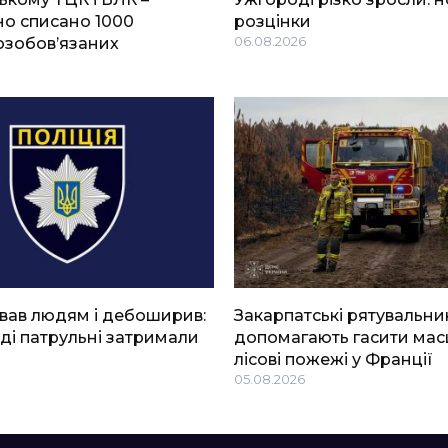
о списано 1000
розцінки
озобов’язаних
06.08.2026
вав людям і дебоширив:
Закарпатські рятувальни
ді патрульні затримали
допомагають гасити мас
лісові пожежі у Франції
05.08.2026