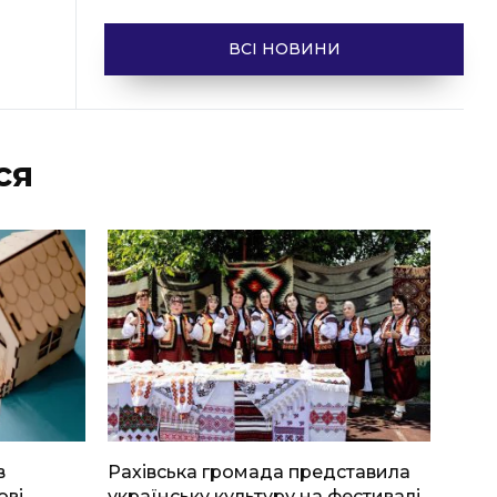
ВСІ НОВИНИ
ся
в
Рахівська громада представила
ові
українську культуру на фестивалі