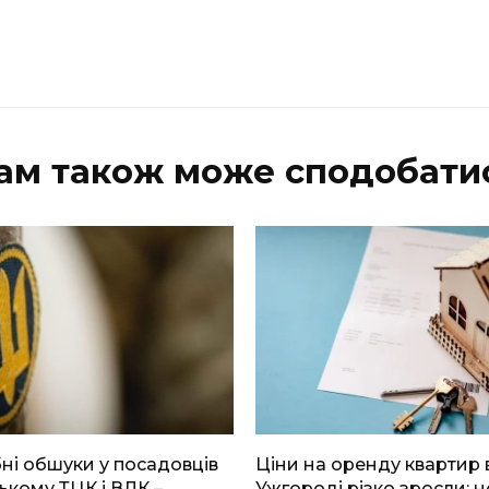
ам також може сподобати
і обшуки у посадовців
Ціни на оренду квартир 
ькому ТЦК і ВЛК –
Ужгороді різко зросли: н