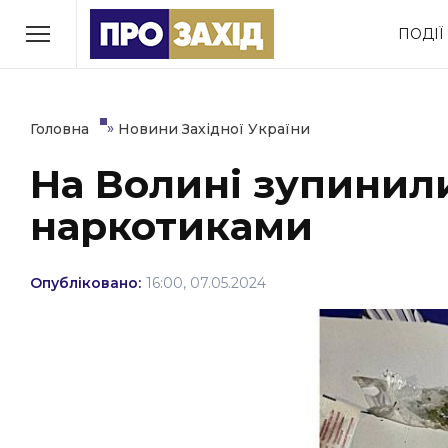
Перейти
ПОДІЇ
до
РУБРИКИ
вмісту
Економіка
Здоров’я
»
Головна
Новини Західної України
На Волині зупинили
Політика
Соціум
наркотиками
Втрачений Ужгород
(відеоверсія)
Опубліковано:
16:00, 07.05.2024
ЗАКАРПАТСЬКІ НОВИНИ