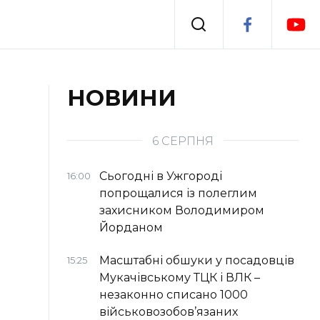
Події
НОВИНИ
я
Втрачений Ужгород
6 СЕРПНЯ
Сьогодні в Ужгороді
16:00
попрощалися із полеглим
захисником Володимиром
Йорданом
Масштабні обшуки у посадовців
15:25
Мукачівському ТЦК і ВЛК –
незаконно списано 1000
військовозобов’язаних