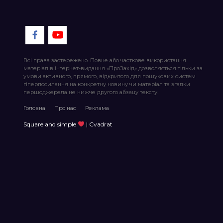
Всі права застережено. Повне або часткове використання
матеріалів інтернет-видання «ПроЗахід» дозволяється тільки за
умови активного, прямого, відкритого для пошукових систем
гіперпосилання на конкретну новину чи матеріал та згадки
першоджерела не нижче другого абзацу тексту.
Головна
Про нас
Реклама
Square and simple
| Cvadrat