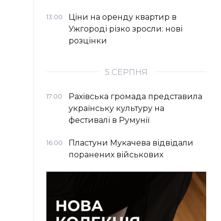
Ціни на оренду квартир в
13:00
Ужгороді різко зросли: нові
розцінки
5 СЕРПНЯ
Рахівська громада представила
17:00
українську культуру на
фестивалі в Румунії
Пластуни Мукачева відвідали
16:00
поранених військових