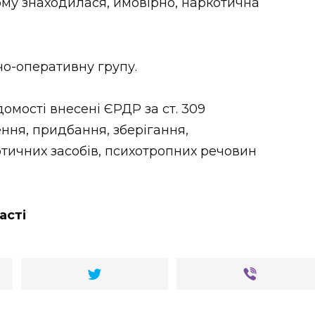
му знаходилася, ймовірно, наркотична
чо-оперативну групу.
омості внесені ЄРДР за ст. 309
ння, придбання, зберігання,
тичних засобів, психотропних речовин
асті