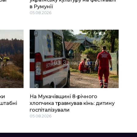
в Румунії
05.08.2026
ки
На Мукачівщині 8-річного
штабні
хлопчика травмував кінь: дитину
госпіталізували
05.08.2026