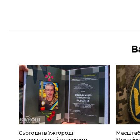
В
Сьогодні в Ужгороді
Масштабн
попрощалися із полеглим
Мукачівс