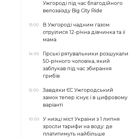
Ужгороді під час благодійного
велозаїзду Big Сity Ride
В Ужгороді чадним газом
15:00
отруїлися 12-річна дівчинка та її
мама
Гірські рятувальники розшукали
14:00
50-річного чоловіка, який
заблукав під час збирання
грибів
Завдяки ЄС Ужгородський
12:00
замок тепер існує і в цифровому
варіанті
У низці міст України з 1 липня
10:00
зросли тарифи на воду: де
платитимуть найбільше