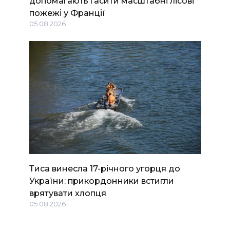
допомагають гасити масштабні лісові
пожежі у Франції
05.08.2026
Тиса винесла 17-річного угорця до
України: прикордонники встигли
врятувати хлопця
05.08.2026