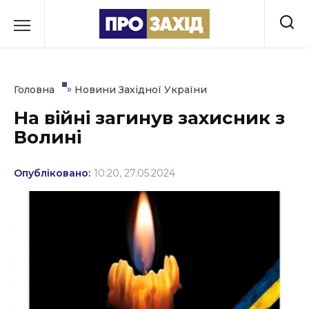
Перейти
до
РУБРИКИ
вмісту
Економіка
»
Головна
Новини Західної України
Здоров’я
На війні загинув захисник з
Волині
Культура
Освіта
Опубліковано:
10:20, 27.05.2024
Події
Політика
Соціум
Спорт