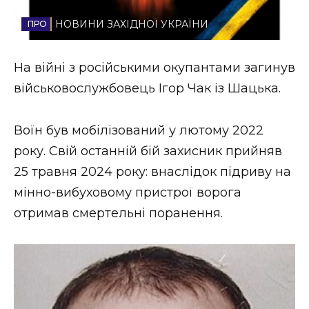
Стиль життя
НОВИНИ ЗАХІДНОЇ УКРАЇНИ
Втрачений Ужгород
На війні з російськими окупантами загинув
Втрачений Ужгород (відеоверсія)
військовослужбовець Ігор Чак із Шацька.
Воїн був мобілізований у лютому 2022
ЗАКАРПАТСЬКІ НОВИНИ
року. Свій останній бій захисник прийняв
25 травня 2024 року: внаслідок підриву на
мінно-вибуховому пристрої ворога
НОВИНИ ЗАХІДНОЇ УКРАЇНИ
отримав смертельні поранення.
ФОТО