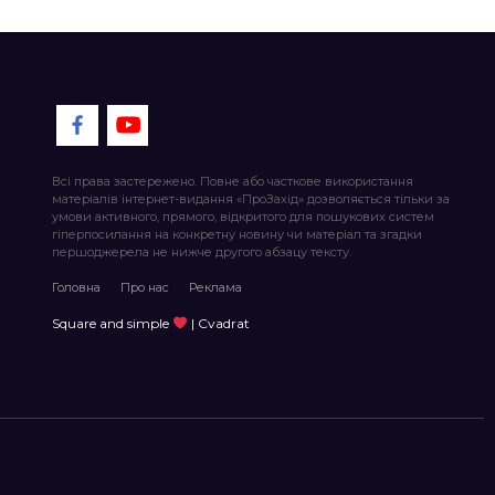
Всі права застережено. Повне або часткове використання
матеріалів інтернет-видання «ПроЗахід» дозволяється тільки за
умови активного, прямого, відкритого для пошукових систем
гіперпосилання на конкретну новину чи матеріал та згадки
першоджерела не нижче другого абзацу тексту.
Головна
Про нас
Реклама
Square and simple
| Cvadrat