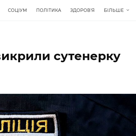
СОЦІУМ
ПОЛІТИКА
ЗДОРОВ’Я
БІЛЬШЕ
Культура
Освіта
викрили сутенерку
Спорт
Стиль житт