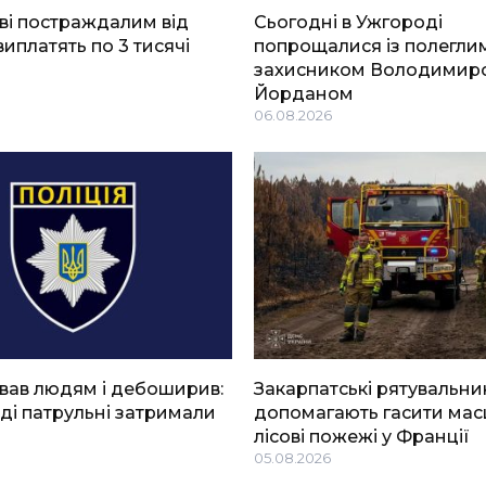
ві постраждалим від
Сьогодні в Ужгороді
виплатять по 3 тисячі
попрощалися із полегли
захисником Володимир
Йорданом
06.08.2026
вав людям і дебоширив:
Закарпатські рятувальни
ді патрульні затримали
допомагають гасити мас
лісові пожежі у Франції
05.08.2026