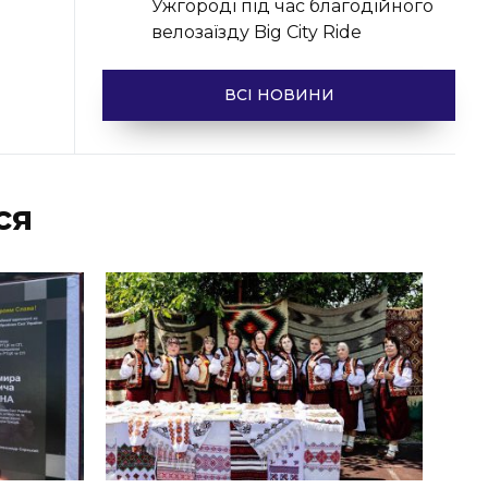
Ужгороді під час благодійного
велозаїзду Big Сity Ride
ВСІ НОВИНИ
ся