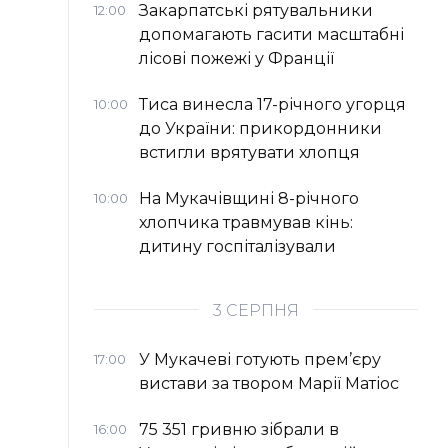
Закарпатські рятувальники
12:00
допомагають гасити масштабні
лісові пожежі у Франції
Тиса винесла 17-річного угорця
10:00
до України: прикордонники
встигли врятувати хлопця
На Мукачівщині 8-річного
10:00
хлопчика травмував кінь:
дитину госпіталізували
3 СЕРПНЯ
У Мукачеві готують прем’єру
17:00
вистави за твором Марії Матіос
75 351 гривню зібрали в
16:00