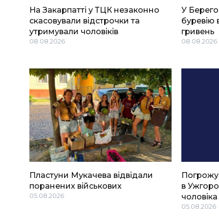
На Закарпатті у ТЦК незаконно
У Берего
скасовували відстрочки та
буревію 
утримували чоловіків
гривень
08.08.2026
08.08.2026
Пластуни Мукачева відвідали
Погрожу
поранених військових
в Ужгоро
05.08.2026
чоловіка
05.08.2026