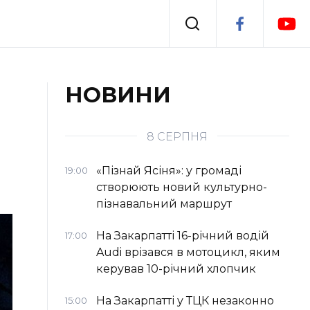
Події
НОВИНИ
я
Втрачений Ужгород
8 СЕРПНЯ
«Пізнай Ясіня»: у громаді
19:00
створюють новий культурно-
пізнавальний маршрут
На Закарпатті 16-річний водій
17:00
Audi врізався в мотоцикл, яким
керував 10-річний хлопчик
На Закарпатті у ТЦК незаконно
15:00