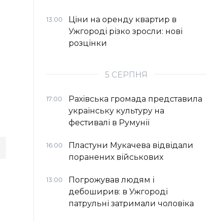
Ціни на оренду квартир в
13:00
Ужгороді різко зросли: нові
розцінки
5 СЕРПНЯ
Рахівська громада представила
17:00
українську культуру на
фестивалі в Румунії
Пластуни Мукачева відвідали
16:00
поранених військових
Погрожував людям і
13:00
дебоширив: в Ужгороді
патрульні затримали чоловіка