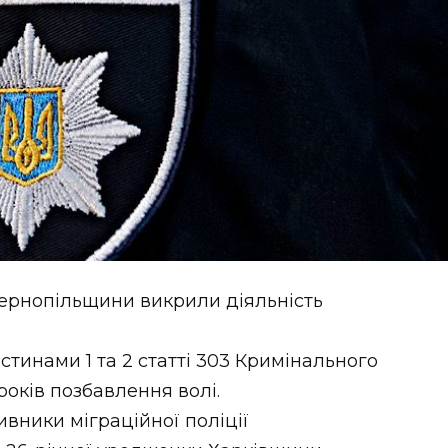
Тернопільщини викрили діяльність
стинами 1 та 2 статті 303 Кримінального
років позбавлення волі.
вники міграційної поліції