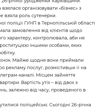
 26-річної уродженки Харківщини.
взялася організовувати «бізнес» з
е взяла роль сутенерки.
ної поліції ГУНП в Тернопільській області
ала замовлення від клієнтів щодо
го характеру, контролювала, аби не
роституцією іншими особами, яких
обітку.
жінок. Майже щодня вони приймали
ро рекламу послуг, розмістивши її на
елеграм-каналі. Місцем зайняття
ртири. Вартість утіх – від двох з
нь, залежно від часу, проведеного в
утилися поліцейські. Сьогодні 26-річна