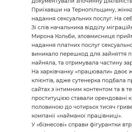
документували злочинну діяльність
Приїхавши на Тернопільщину, жінка 
надання сексуальних послуг. На себ
Зі слів начальника відділу міграцій
Мирона Кольби, зловмисниця прийм
надання платних послуг сексуально
виникало перешкод для зайняття п
найняла, та отримувала частину зар
На харківчанку «працювали» двоє 
клієнтів, адже сутенерка подбала п
сайтах з інтимним контентом та в т
проституцією ставали орендовані ква
половиною до чотирьох тисяч гриве
компанії «найманої працівниці».
У «бізнесові» справи фігурантки втр