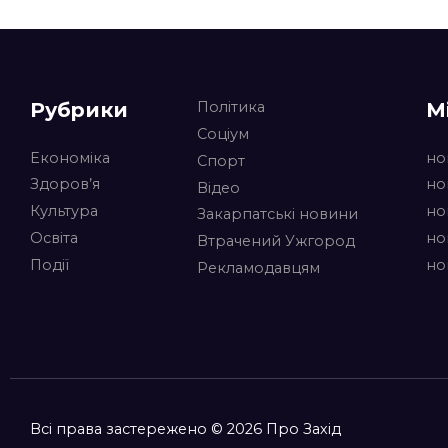
Рубрики
М
Політика
Соціум
Економіка
но
Спорт
Здоров’я
но
Відео
Культура
но
Закарпатські новини
Освіта
но
Втрачений Ужгород
Події
но
Рекламодавцям
Всі права застережено © 2026 Про Захід