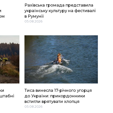
Рахівська громада представила
м
українську культуру на фестивалі
ом
в Румунії
05.08.2026
ки
Тиса винесла 17-річного угорця
штабні
до України: прикордонники
встигли врятувати хлопця
05.08.2026