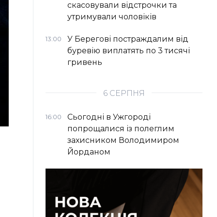
скасовували відстрочки та
утримували чоловіків
У Берегові постраждалим від
13:00
буревію виплатять по 3 тисячі
гривень
6 СЕРПНЯ
Сьогодні в Ужгороді
16:00
попрощалися із полеглим
захисником Володимиром
Йорданом