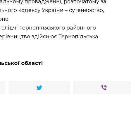
нальному провадженні, розпочатому за
льного кодексу України – сутенерство,
рно.
слідчі Тернопільського районного
керівництво здійснює Тернопільська
льської області