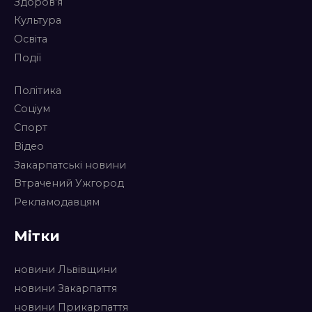
Здоров’я
Культура
Освіта
Події
Політика
Соціум
Спорт
Відео
Закарпатські новини
Втрачений Ужгород
Рекламодавцям
Мітки
новини Львівщини
новини Закарпаття
новини Прикарпаття