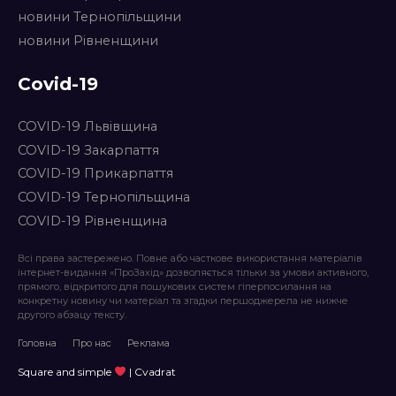
новини Тернопільщини
новини Рівненщини
Covid-19
COVID-19 Львівщина
COVID-19 Закарпаття
COVID-19 Прикарпаття
COVID-19 Тернопільщина
COVID-19 Рівненщина
Всі права застережено. Повне або часткове використання матеріалів
інтернет-видання «ПроЗахід» дозволяється тільки за умови активного,
прямого, відкритого для пошукових систем гіперпосилання на
конкретну новину чи матеріал та згадки першоджерела не нижче
другого абзацу тексту.
Головна
Про нас
Реклама
Square and simple
| Cvadrat