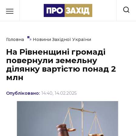
Перейти
до
РУБРИКИ
вмісту
Економіка
»
Головна
Новини Західної України
Здоров’я
На Рівненщині громаді
повернули земельну
Культура
ділянку вартістю понад 2
Освіта
млн
Події
Опубліковано:
14:40, 14.02.2025
Політика
Соціум
Спорт