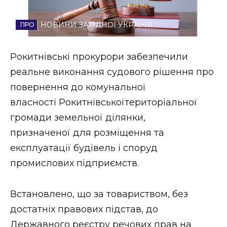
Стиль життя
НОВИНИ ЗАХІДНОЇ УКРАЇНИ
Втрачений Ужгород
Рокитнівські прокурори забезпечили
Втрачений Ужгород (відеоверсія)
реальне виконання судового рішення про
повернення до комунальної
власності Рокитнівськоїтериторіальної
ЗАКАРПАТСЬКІ НОВИНИ
громади земельної ділянки,
призначеної для розміщення та
експлуатації будівель і споруд
НОВИНИ ЗАХІДНОЇ УКРАЇНИ
промислових підприємств.
ФОТО
Встановлено, що за товариством, без
достатніх правових підстав, до
Державного реєстру речових прав на