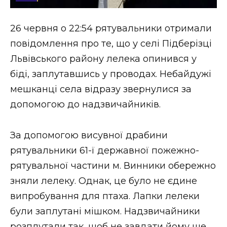
Стиль життя
26 червня о 22:54 рятувальники отримали
Втрачений Ужгород
повідомлення про те, що у селі Підберізці
Втрачений Ужгород (відеоверсія)
Львівського району лелека опинився у
біді, заплутавшись у проводах. Небайдужі
мешканці села відразу звернулися за
допомогою до надзвичайників.
ЗАКАРПАТСЬКІ НОВИНИ
За допомогою висувної драбини
НОВИНИ ЗАХІДНОЇ УКРАЇНИ
рятувальники 61-ї державної пожежно-
рятувальної частини м. Винники обережно
зняли лелеку. Однак, це було не єдине
ФОТО
випробування для птаха. Лапки лелеки
були заплутані мішком. Надзвичайники
розплутали так, щоб не завдати йому ще