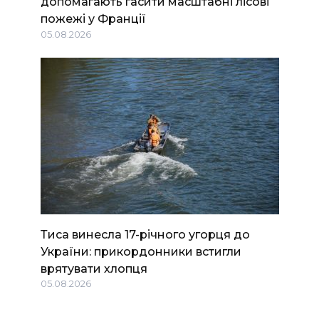
допомагають гасити масштабні лісові
пожежі у Франції
05.08.2026
Тиса винесла 17-річного угорця до
України: прикордонники встигли
врятувати хлопця
05.08.2026