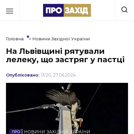
Перейти
до
РУБРИКИ
вмісту
Економіка
»
Головна
Новини Західної України
Здоров’я
На Львівщині рятували
лелеку, що застряг у пастці
Культура
Освіта
Опубліковано:
13:20, 27.06.2024
Події
Політика
Соціум
Спорт
НОВИНИ ЗАХІДНОЇ УКРАЇНИ