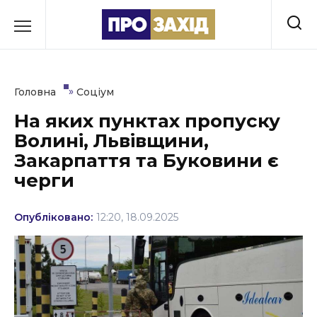
Перейти
до
РУБРИКИ
вмісту
Економіка
»
Головна
Соціум
Здоров’я
На яких пунктах пропуску
Волині, Львівщини,
Культура
Закарпаття та Буковини є
Освіта
черги
Події
Опубліковано:
12:20, 18.09.2025
Політика
Соціум
Спорт