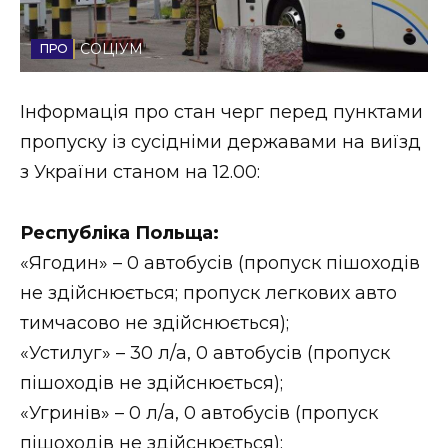
Стиль життя
СОЦІУМ
Втрачений Ужгород
Інформація про стан черг перед пунктами
Втрачений Ужгород (відеоверсія)
пропуску із сусідніми державами на виїзд
з України станом на 12.00:
ЗАКАРПАТСЬКІ НОВИНИ
Республіка Польща:
«Ягодин» – 0 автобусів (пропуск пішоходів
не здійснюється; пропуск легкових авто
НОВИНИ ЗАХІДНОЇ УКРАЇНИ
тимчасово не здійснюється);
«Устилуг» – 30 л/а, 0 автобусів (пропуск
ФОТО
пішоходів не здійснюється);
«Угринів» – 0 л/а, 0 автобусів (пропуск
пішоходів не здійснюється);