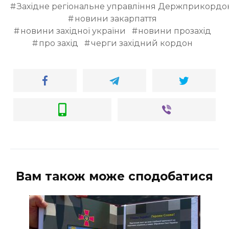
Західне регіональне управління Держприкордо
новини закарпаття
новини західної україни
новини прозахід
про захід
черги західний кордон
Вам також може сподобатися