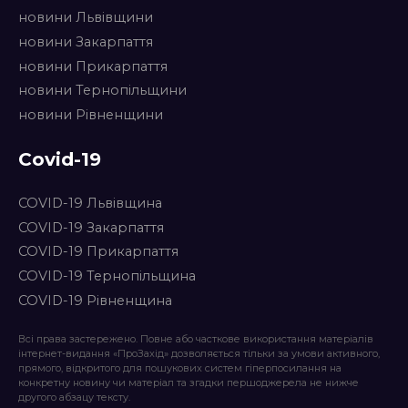
новини Львівщини
новини Закарпаття
новини Прикарпаття
новини Тернопільщини
новини Рівненщини
Covid-19
COVID-19 Львівщина
COVID-19 Закарпаття
COVID-19 Прикарпаття
COVID-19 Тернопільщина
COVID-19 Рівненщина
Всі права застережено. Повне або часткове використання матеріалів
інтернет-видання «ПроЗахід» дозволяється тільки за умови активного,
прямого, відкритого для пошукових систем гіперпосилання на
конкретну новину чи матеріал та згадки першоджерела не нижче
другого абзацу тексту.