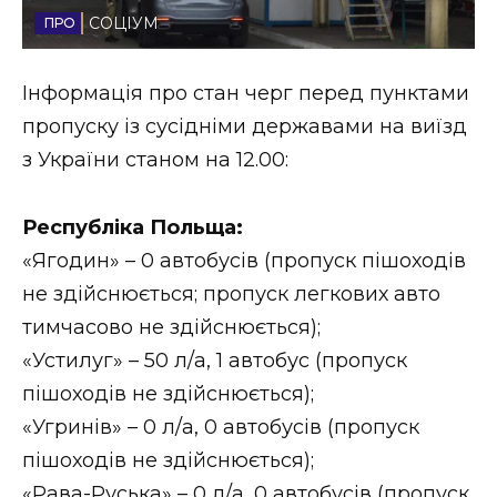
СОЦІУМ
Стиль життя
Втрачений Ужгород
Інформація про стан черг перед пунктами
пропуску із сусідніми державами на виїзд
Втрачений Ужгород (відеоверсія)
з України станом на 12.00:
Республіка Польща:
ЗАКАРПАТСЬКІ НОВИНИ
«Ягодин» – 0 автобусів (пропуск пішоходів
не здійснюється; пропуск легкових авто
тимчасово не здійснюється);
НОВИНИ ЗАХІДНОЇ УКРАЇНИ
«Устилуг» – 50 л/а, 1 автобус (пропуск
пішоходів не здійснюється);
ФОТО
«Угринів» – 0 л/а, 0 автобусів (пропуск
пішоходів не здійснюється);
«Рава-Руська» – 0 л/а, 0 автобусів (пропуск