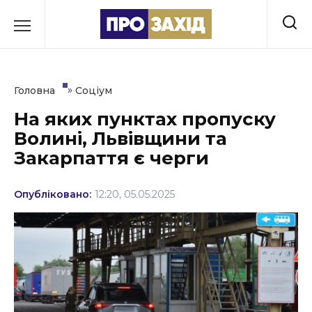
Перейти
до
РУБРИКИ
вмісту
Економіка
»
Головна
Соціум
Здоров’я
На яких пунктах пропуску
Волині, Львівщини та
Культура
Закарпаття є черги
Освіта
Опубліковано:
12:20, 05.05.2025
Події
Політика
Соціум
Спорт