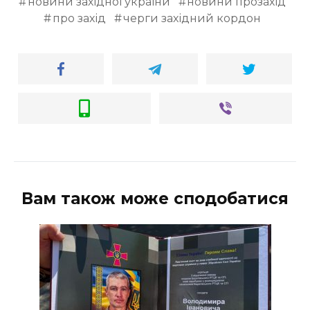
новини західної україни
новини прозахід
про захід
черги західний кордон
Вам також може сподобатися