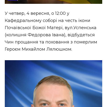
Стиль життя
У четвер, 4 вересня, о 12:00 у
Втрачений Ужгород
Кафедральному соборі на честь ікони
Втрачений Ужгород (відеоверсія)
Почаївської Божої Матері, вул.Успенська
(колишня Федорова Івана), відбудеться
Чин прощання та поховання з померлим
Героєм Михайлом Лялюшком.
ЗАКАРПАТСЬКІ НОВИНИ
НОВИНИ ЗАХІДНОЇ УКРАЇНИ
ФОТО