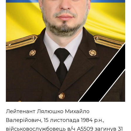
ВІДЕО
Лейтенант Лялюшко Михайло
Валерійович, 15 листопада 1984 р.н.,
військовослужбовець в/ч А5509 загинув 31