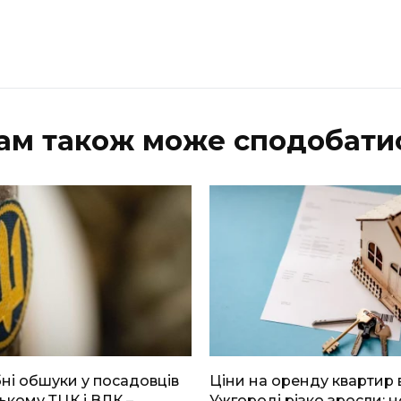
ам також може сподобати
і обшуки у посадовців
Ціни на оренду квартир 
ькому ТЦК і ВЛК –
Ужгороді різко зросли: н