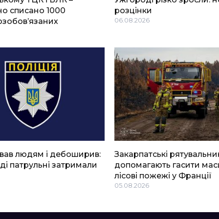
о списано 1000
розцінки
озобов’язаних
06.08.2026
вав людям і дебоширив:
Закарпатські рятувальни
ді патрульні затримали
допомагають гасити мас
лісові пожежі у Франції
05.08.2026