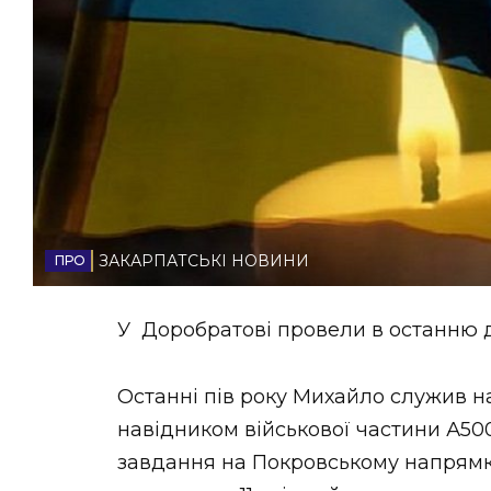
НОВИНИ ЗАХІДНОЇ УКРАЇНИ
ФОТО
ВІДЕО
ЗАКАРПАТСЬКІ НОВИНИ
У Доробратові провели в останню 
Останні пів року Михайло служив н
навідником військової частини А500
завдання на Покровському напрямк