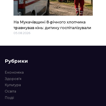
На Мукачівщині 8-річного хлопчика
травмував кінь: дитину госпіталізували
05.08.2026
Рубрики
Економіка
Здоров’я
Культура
Освіта
Події