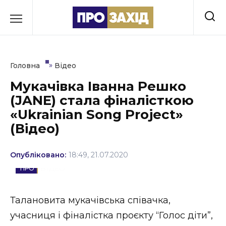
Перейти
до
РУБРИКИ
вмісту
Економіка
»
Головна
Відео
Здоров’я
Мукачівка Іванна Решко
(JANE) стала фіналісткою
Культура
«Ukrainian Song Project»
Освіта
(Відео)
Події
Опубліковано:
18:49, 21.07.2020
Політика
ВІДЕО
Соціум
Талановита мукачівська співачка,
Спорт
учасниця і фіналістка проєкту “Голос діти”,