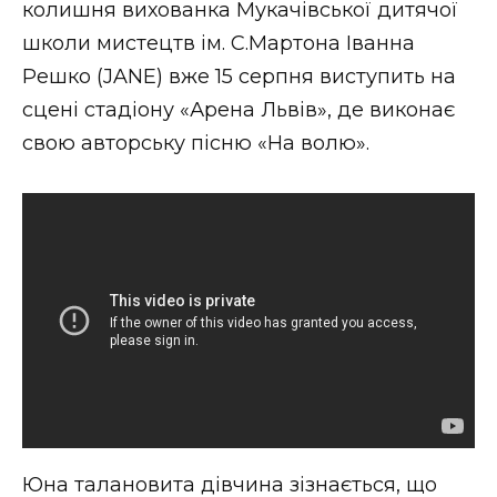
колишня вихованка Мукачівської дитячої
Стиль життя
школи мистецтв ім. С.Мартона Іванна
Решко (JANE) вже 15 серпня виступить на
Втрачений Ужгород
сцені стадіону «Арена Львів», де виконає
Втрачений Ужгород (відеоверсія)
свою авторську пісню «На волю».
ЗАКАРПАТСЬКІ НОВИНИ
НОВИНИ ЗАХІДНОЇ УКРАЇНИ
ФОТО
Юна талановита дівчина зізнається, що