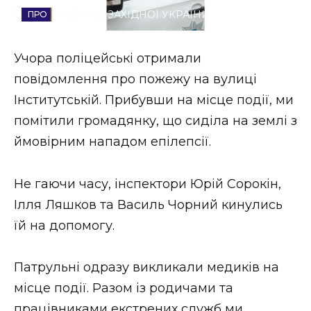
НОВИНИ ЗАХІДНОЇ УКРАЇНИ
Стиль життя
Втрачений Ужгород
Учора поліцейські отримали
повідомлення про пожежу на вулиці
Втрачений Ужгород (відеоверсія)
Інститутській. Прибувши на місце події, ми
помітили громадянку, що сиділа на землі з
ймовірним нападом епілепсії.
ЗАКАРПАТСЬКІ НОВИНИ
Не гаючи часу, інспектори Юрій Сорокін,
Ілля Ляшков та Василь Чорний кинулись
НОВИНИ ЗАХІДНОЇ УКРАЇНИ
їй на допомогу.
ФОТО
Патрульні одразу викликали медиків на
місце події. Разом із родичами та
працівниками екстрених служб ми