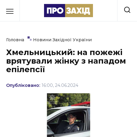
Перейти
до
РУБРИКИ
вмісту
Економіка
»
Головна
Новини Західної України
Здоров’я
Хмельницький: на пожежі
врятували жінку з нападом
Культура
епілепсії
Освіта
Опубліковано:
16:00, 24.06.2024
Події
Політика
Соціум
Спорт