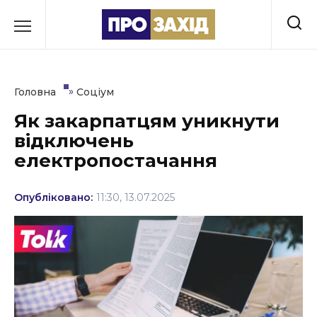
Перейти
до
РУБРИКИ
вмісту
Економіка
»
Головна
Соціум
Здоров’я
Як закарпатцям уникнути
відключень
Культура
електропостачання
Освіта
Опубліковано:
11:30, 13.07.2025
Події
Політика
Соціум
Спорт