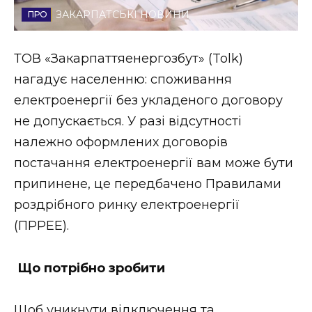
ЗАКАРПАТСЬКІ НОВИНИ
Стиль життя
Втрачений Ужгород
ТОВ «Закарпаттяенергозбут» (Tolk)
нагадує населенню: споживання
Втрачений Ужгород (відеоверсія)
електроенергії без укладеного договору
не допускається. У разі відсутності
належно оформлених договорів
ЗАКАРПАТСЬКІ НОВИНИ
постачання електроенергії вам може бути
припинене, це передбачено Правилами
роздрібного ринку електроенергії
НОВИНИ ЗАХІДНОЇ УКРАЇНИ
(ПРРЕЕ).
ФОТО
Що потрібно зробити
Щоб уникнути відключення та