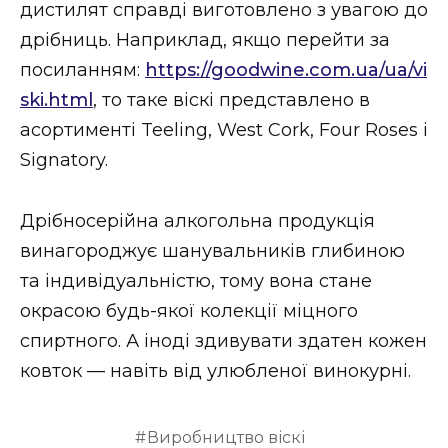
дистилят справді виготовлено з увагою до
дрібниць. Наприклад, якщо перейти за
посиланням:
https://goodwine.com.ua/ua/vi
ski.html
, то таке віскі представлено в
асортименті Teeling, West Cork, Four Roses і
Signatory.
Дрібносерійна алкогольна продукція
винагороджує шанувальників глибиною
та індивідуальністю, тому вона стане
окрасою будь-якої колекції міцного
спиртного. А іноді здивувати здатен кожен
ковток — навіть від улюбленої винокурні.
Виробництво віскі