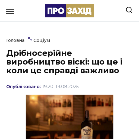
Перейти
до
РУБРИКИ
вмісту
Економіка
»
Головна
Соціум
Здоров’я
Дрібносерійне
виробництво віскі: що це і
Культура
коли це справді важливо
Освіта
Опубліковано:
19:20, 19.08.2025
Події
Політика
Соціум
Спорт