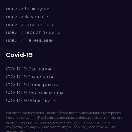
новини Львівщини
новини Закарпаття
новини Прикарпаття
новини Тернопільщини
новини Рівненщини
Covid-19
COVID-19 Львівщина
COVID-19 Закарпаття
COVID-19 Прикарпаття
COVID-19 Тернопільщина
COVID-19 Рівненщина
Всі права застережено. Повне або часткове використання матеріалів
інтернет-видання «ПроЗахід» дозволяється тільки за умови активного,
прямого, відкритого для пошукових систем гіперпосилання на
конкретну новину чи матеріал та згадки першоджерела не нижче
другого абзацу тексту.