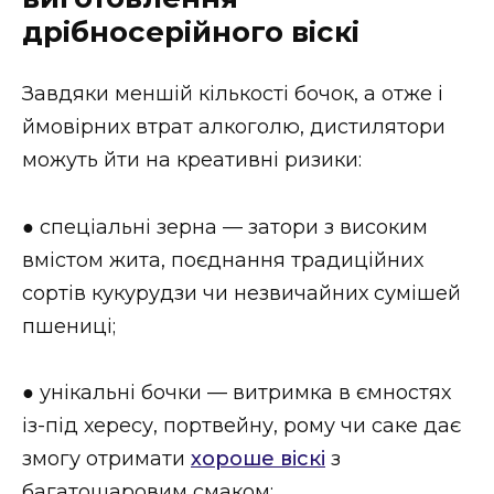
дрібносерійного віскі
Завдяки меншій кількості бочок, а отже і
ймовірних втрат алкоголю, дистилятори
можуть йти на креативні ризики:
● спеціальні зерна — затори з високим
вмістом жита, поєднання традиційних
сортів кукурудзи чи незвичайних сумішей
пшениці;
● унікальні бочки — витримка в ємностях
із-під хересу, портвейну, рому чи саке дає
змогу отримати
хороше віскі
з
багатошаровим смаком;