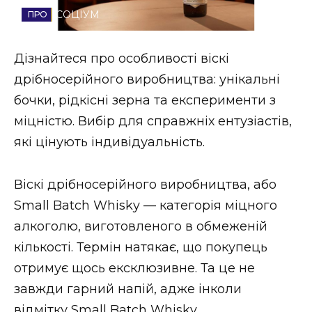
СОЦІУМ
Стиль життя
Втрачений Ужгород
Дізнайтеся про особливості віскі
дрібносерійного виробництва: унікальні
Втрачений Ужгород (відеоверсія)
бочки, рідкісні зерна та експерименти з
міцністю. Вибір для справжніх ентузіастів,
які цінують індивідуальність.
ЗАКАРПАТСЬКІ НОВИНИ
Віскі дрібносерійного виробництва, або
Small Batch Whisky — категорія міцного
НОВИНИ ЗАХІДНОЇ УКРАЇНИ
алкоголю, виготовленого в обмеженій
кількості. Термін натякає, що покупець
ФОТО
отримує щось ексклюзивне. Та це не
завжди гарний напій, адже інколи
відмітку Small Batch Whisky