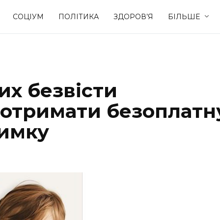
СОЦІУМ
ПОЛІТИКА
ЗДОРОВ’Я
БІЛЬШЕ
Культура
Освіта
их безвісти
Спорт
Стиль житт
 отримати безоплатн
римку