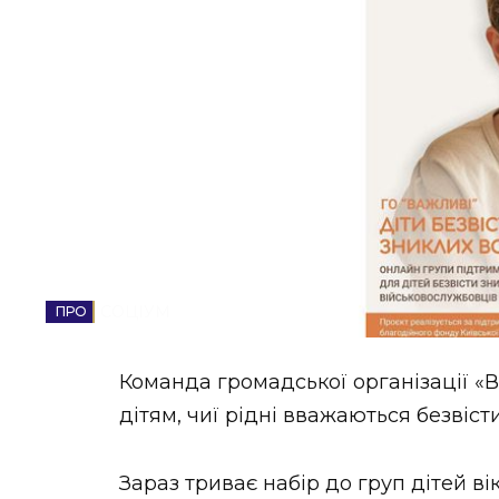
НОВИНИ ЗАХІДНОЇ УКРАЇНИ
ФОТО
ВІДЕО
СОЦІУМ
Команда громадської організації «
дітям, чиї рідні вважаються безвіст
Зараз триває набір до груп дітей віко