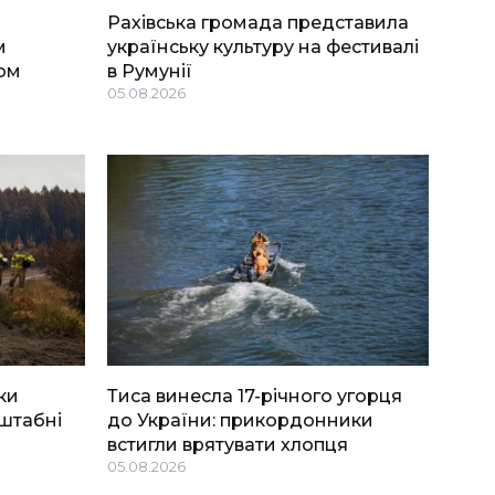
Рахівська громада представила
м
українську культуру на фестивалі
ом
в Румунії
05.08.2026
ки
Тиса винесла 17-річного угорця
штабні
до України: прикордонники
встигли врятувати хлопця
05.08.2026