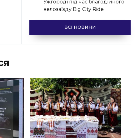
Ужгороді під час благодійного
велозаїзду Big Сity Ride
ВСІ НОВИНИ
ся