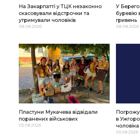
На Закарпатті у ТЦК незаконно
У Берего
скасовували відстрочки та
буревію 
утримували чоловіків
гривень
08.08.2026
08.08.2026
Пластуни Мукачева відвідали
Погрожу
поранених військових
в Ужгоро
05.08.2026
чоловіка
05.08.2026