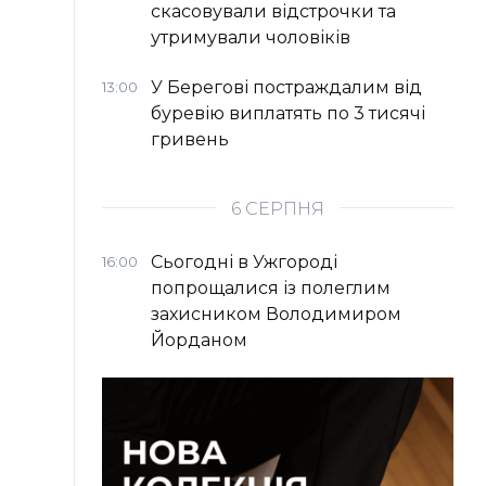
скасовували відстрочки та
утримували чоловіків
У Берегові постраждалим від
13:00
буревію виплатять по 3 тисячі
гривень
6 СЕРПНЯ
Сьогодні в Ужгороді
16:00
попрощалися із полеглим
захисником Володимиром
Йорданом