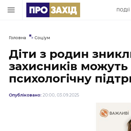
Перейти
ПОДІЇ
до
РУБРИКИ
вмісту
Економіка
Здоров’я
»
Головна
Соціум
Діти з родин зникл
Політика
Соціум
захисників можуть
Втрачений Ужгород
(відеоверсія)
психологічну підт
Опубліковано:
20:00, 03.09.2025
ЗАКАРПАТСЬКІ НОВИНИ