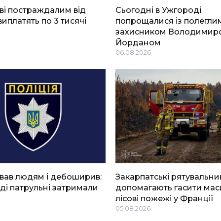
ві постраждалим від
Сьогодні в Ужгороді
виплатять по 3 тисячі
попрощалися із полегли
захисником Володимир
Йорданом
06.08.2026
вав людям і дебоширив:
Закарпатські рятувальни
ді патрульні затримали
допомагають гасити мас
лісові пожежі у Франції
05.08.2026