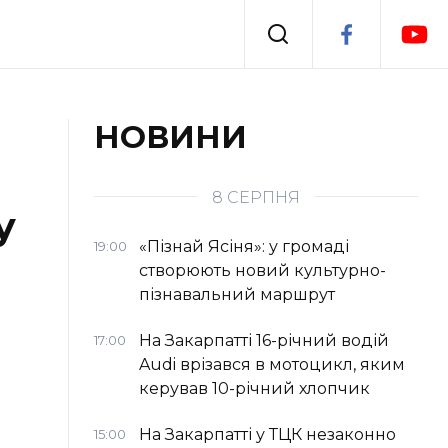
Події
НОВИНИ
я
Втрачений Ужгород
8 СЕРПНЯ
у
«Пізнай Ясіня»: у громаді
19:00
створюють новий культурно-
пізнавальний маршрут
На Закарпатті 16-річний водій
17:00
Audi врізався в мотоцикл, яким
керував 10-річний хлопчик
На Закарпатті у ТЦК незаконно
15:00