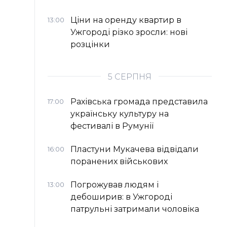
Ціни на оренду квартир в
13:00
Ужгороді різко зросли: нові
розцінки
5 СЕРПНЯ
Рахівська громада представила
17:00
українську культуру на
фестивалі в Румунії
Пластуни Мукачева відвідали
16:00
поранених військових
Погрожував людям і
13:00
дебоширив: в Ужгороді
патрульні затримали чоловіка