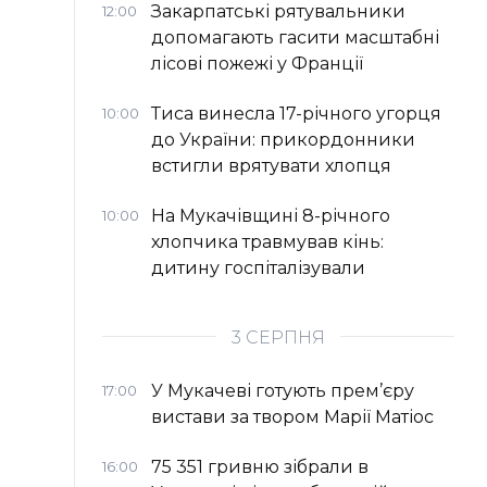
Закарпатські рятувальники
12:00
допомагають гасити масштабні
лісові пожежі у Франції
Тиса винесла 17-річного угорця
10:00
до України: прикордонники
встигли врятувати хлопця
На Мукачівщині 8-річного
10:00
хлопчика травмував кінь:
дитину госпіталізували
3 СЕРПНЯ
У Мукачеві готують прем’єру
17:00
вистави за твором Марії Матіос
75 351 гривню зібрали в
16:00