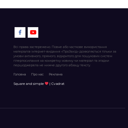
Всі права застережено. Повне або часткове використання
матеріалів інтернет-видання «ПроЗахід» дозволяється тільки за
умови активного, прямого, відкритого для пошукових систем
гіперпосилання на конкретну новину чи матеріал та згадки
першоджерела не нижче другого абзацу тексту.
Головна
Про нас
Реклама
Square and simple
| Cvadrat