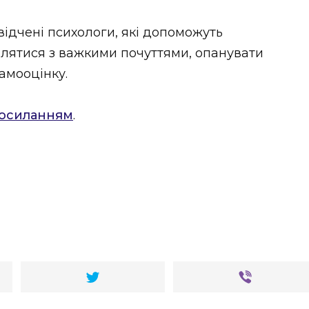
ідчені психологи, які допоможуть
влятися з важкими почуттями, опанувати
самооцінку.
осиланням
.