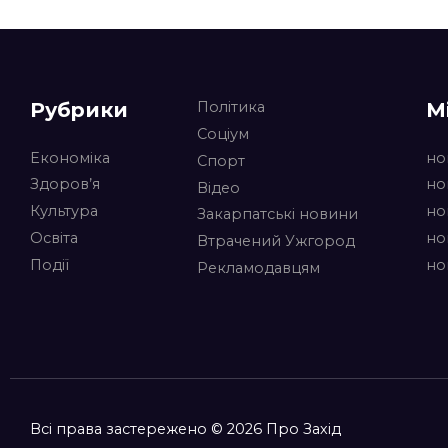
Рубрики
М
Політика
Соціум
Економіка
но
Спорт
Здоров’я
но
Відео
Культура
но
Закарпатські новини
Освіта
но
Втрачений Ужгород
Події
но
Рекламодавцям
Всі права застережено © 2026 Про Захід